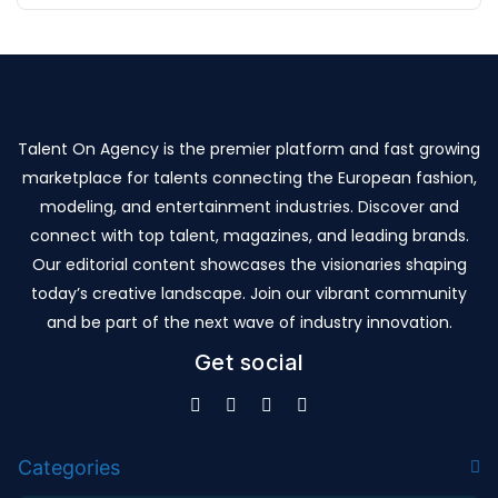
Talent On Agency is the premier platform and fast growing
marketplace for talents connecting the European fashion,
modeling, and entertainment industries. Discover and
connect with top talent, magazines, and leading brands.
Our editorial content showcases the visionaries shaping
today’s creative landscape. Join our vibrant community
and be part of the next wave of industry innovation.
Get social
Categories