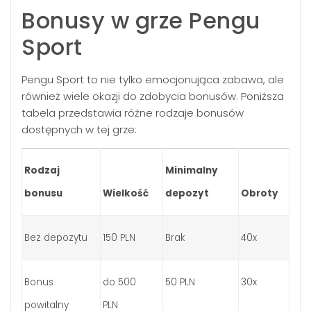
Bonusy w grze Pengu
Sport
Pengu Sport to nie tylko emocjonująca zabawa, ale
również wiele okazji do zdobycia bonusów. Poniższa
tabela przedstawia różne rodzaje bonusów
dostępnych w tej grze:
Rodzaj
Minimalny
bonusu
Wielkość
depozyt
Obroty
Bez depozytu
150 PLN
Brak
40x
Bonus
do 500
50 PLN
30x
powitalny
PLN