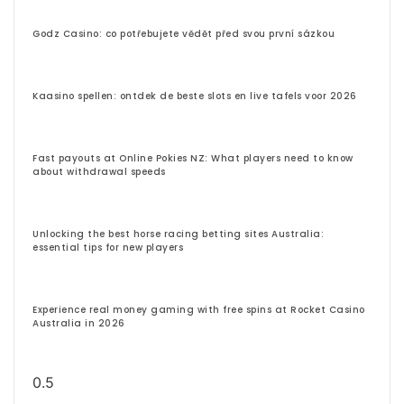
Godz Casino: co potřebujete vědět před svou první sázkou
Kaasino spellen: ontdek de beste slots en live tafels voor 2026
Fast payouts at Online Pokies NZ: What players need to know
about withdrawal speeds
Unlocking the best horse racing betting sites Australia:
essential tips for new players
Experience real money gaming with free spins at Rocket Casino
Australia in 2026