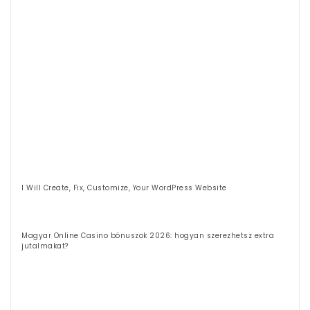
I Will Create, Fix, Customize, Your WordPress Website
Magyar Online Casino bónuszok 2026: hogyan szerezhetsz extra
jutalmakat?