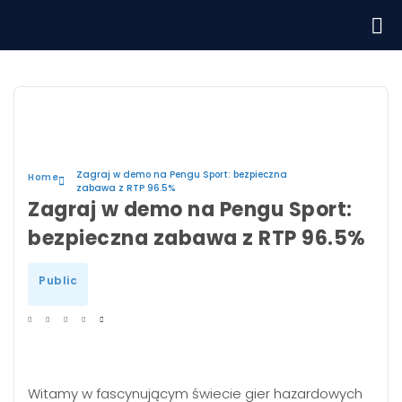
Zagraj w demo na Pengu Sport: bezpieczna
Home
zabawa z RTP 96.5%
Zagraj w demo na Pengu Sport:
bezpieczna zabawa z RTP 96.5%
Public
Witamy w fascynującym świecie gier hazardowych