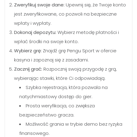
Zweryfikuj swoje dane:
Upewnij się, że Twoje konto
jest zweryfikowane, co pozwoli na bezpieczne
wpłaty i wypłaty.
Dokonaj depozytu:
Wybierz metodę płatności i
wpłać środki na swoje konto.
Wybierz grę:
Znajdź grę Pengu Sport w ofercie
kasyna i zapoznaj się z zasadami.
Zacznij grać:
Rozpocznij swoją przygodę z grą,
wybierając stawki, które Ci odpowiadają.
Szybka rejestracja, która pozwala na
natychmiastowy dostęp do gier.
Prosta weryfikacja, co zwiększa
bezpieczeństwo gracza.
Możliwość grania w trybie demo bez ryzyka
finansowego.