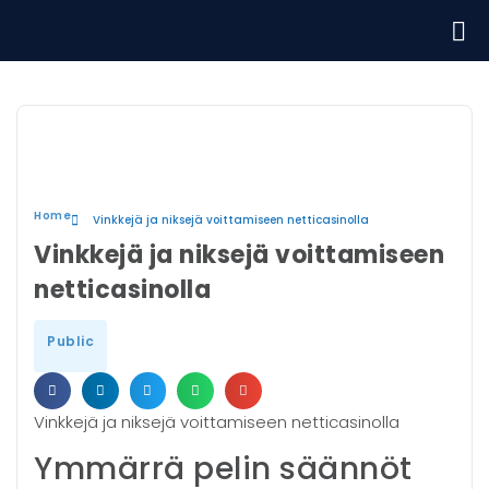
Home
Vinkkejä ja niksejä voittamiseen netticasinolla
Vinkkejä ja niksejä voittamiseen
netticasinolla
Public
Vinkkejä ja niksejä voittamiseen netticasinolla
Ymmärrä pelin säännöt