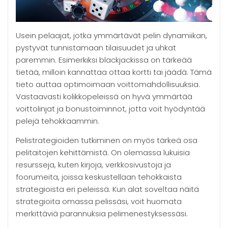
Usein pelaajat, jotka ymmärtävät pelin dynamiikan,
pystyvät tunnistamaan tilaisuudet ja uhkat
paremmin. Esimerkiksi blackjackissa on tärkeää
tietää, milloin kannattaa ottaa kortti tai jäädä. Tämä
tieto auttaa optimoimaan voittomahdollisuuksia.
Vastaavasti kolikkopeleissä on hyvä ymmärtää
voittolinjat ja bonustoiminnot, jotta voit hyödyntää
pelejä tehokkaammin.
Pelistrategioiden tutkiminen on myös tärkeä osa
pelitaitojen kehittämistä. On olemassa lukuisia
resursseja, kuten kirjoja, verkkosivustoja ja
foorumeita, joissa keskustellaan tehokkaista
strategioista eri peleissä. Kun alat soveltaa näitä
strategioita omassa pelissäsi, voit huomata
merkittäviä parannuksia pelimenestyksessäsi.