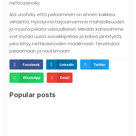
netticasinolla.
Älä unohda, että pelaaminen on ennen kaikkea
viihdettä. Hyödynnä tarjoamamme mahdollisuudet
ja muista pelata vastuullisesti. Meidän kanssamme
voit löytää uusia suosikkipeliäsi ja kokea jännitystä,
joka liittyy nettikasinoiden maailmaan. Tervetuloa
pelaamaan ja nauttimaan!
Facebook
LinkedIn
Twitter
WhatsApp
Email
Popular posts