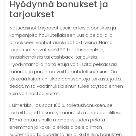
Hyödynnä bonukset ja
tarjoukset
Netticasinot tarjoavat usein erilaisia bonuksia ja
kampanjoita houkutellakseen uusia pelaajia ja
pitääkseen vanhat asiakkaat aktiivisina. Nämä
tarjoukset voivat sisältää talletusbonuksia,
ilmaiskierroksia tai cashback-tarjouksia.
Hyödyntämällä näitä etuja voit lisätä pelikassasi
määrää ja parantaa voittomahdollisuuksiasi. On
tärkeää kuitenkin lukea bonusehtoja tarkasti, jotta
tiedät, mitä vaatimuksia sinun tulee täyttää ennen
kuin voit nostaa voitot.
Esimerkiksi, jos saat 100 % talletusbonuksen, se
tarkoittaa, että saat ylimääräistä rahaa pelitilillesi.
Tämä antaa sinulle mahdollisuuden pelata
enemmän ja kokeilla erilaisia pelejä ilman
suurempaa taloudellista riskiä. Kuitenkin, bonusten