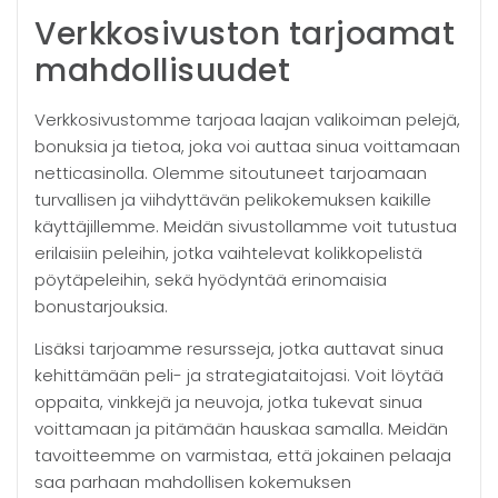
Verkkosivuston tarjoamat
mahdollisuudet
Verkkosivustomme tarjoaa laajan valikoiman pelejä,
bonuksia ja tietoa, joka voi auttaa sinua voittamaan
netticasinolla. Olemme sitoutuneet tarjoamaan
turvallisen ja viihdyttävän pelikokemuksen kaikille
käyttäjillemme. Meidän sivustollamme voit tutustua
erilaisiin peleihin, jotka vaihtelevat kolikkopelistä
pöytäpeleihin, sekä hyödyntää erinomaisia
bonustarjouksia.
Lisäksi tarjoamme resursseja, jotka auttavat sinua
kehittämään peli- ja strategiataitojasi. Voit löytää
oppaita, vinkkejä ja neuvoja, jotka tukevat sinua
voittamaan ja pitämään hauskaa samalla. Meidän
tavoitteemme on varmistaa, että jokainen pelaaja
saa parhaan mahdollisen kokemuksen