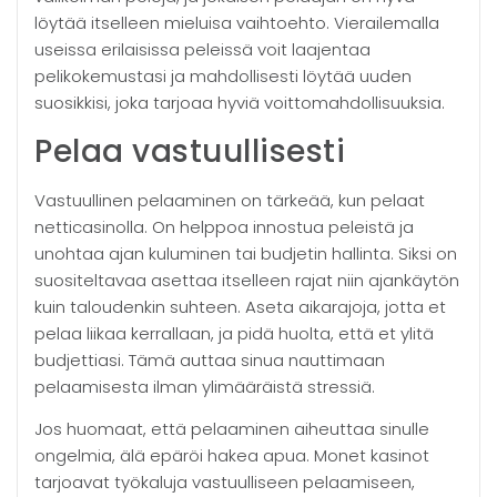
löytää itselleen mieluisa vaihtoehto. Vierailemalla
useissa erilaisissa peleissä voit laajentaa
pelikokemustasi ja mahdollisesti löytää uuden
suosikkisi, joka tarjoaa hyviä voittomahdollisuuksia.
Pelaa vastuullisesti
Vastuullinen pelaaminen on tärkeää, kun pelaat
netticasinolla. On helppoa innostua peleistä ja
unohtaa ajan kuluminen tai budjetin hallinta. Siksi on
suositeltavaa asettaa itselleen rajat niin ajankäytön
kuin taloudenkin suhteen. Aseta aikarajoja, jotta et
pelaa liikaa kerrallaan, ja pidä huolta, että et ylitä
budjettiasi. Tämä auttaa sinua nauttimaan
pelaamisesta ilman ylimääräistä stressiä.
Jos huomaat, että pelaaminen aiheuttaa sinulle
ongelmia, älä epäröi hakea apua. Monet kasinot
tarjoavat työkaluja vastuulliseen pelaamiseen,