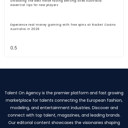
Unlocking the best horse racing betting sites Australia:
essential tips for new players
Experience real money gaming with free spins at Rocket Casino
Australia in 2026
Talent On Agency is the premier platform and fast growing
marketplace for talents connecting the European fashion,
modeling, and entertainment industries. Discover and
connect with top talent, magazines, and leading brands.
Our editorial content showcases the visionaries shaping