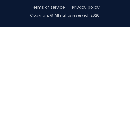
Terms of service
Privacy policy
Copyright © All rights reserved. 2026