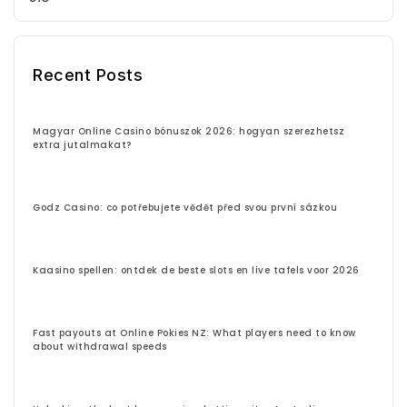
Recent Posts
Magyar Online Casino bónuszok 2026: hogyan szerezhetsz
extra jutalmakat?
Godz Casino: co potřebujete vědět před svou první sázkou
Kaasino spellen: ontdek de beste slots en live tafels voor 2026
Fast payouts at Online Pokies NZ: What players need to know
about withdrawal speeds