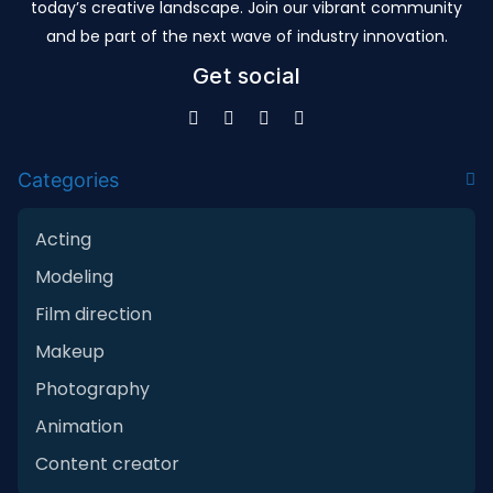
today’s creative landscape. Join our vibrant community
and be part of the next wave of industry innovation.
Get social
Categories
Acting
Modeling
Film direction
Makeup
Photography
Animation
Content creator