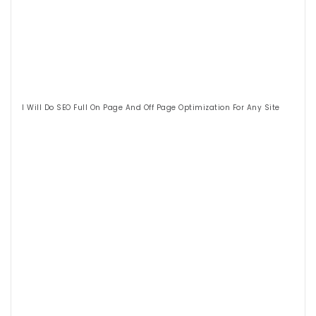
I Will Do SEO Full On Page And Off Page Optimization For Any Site