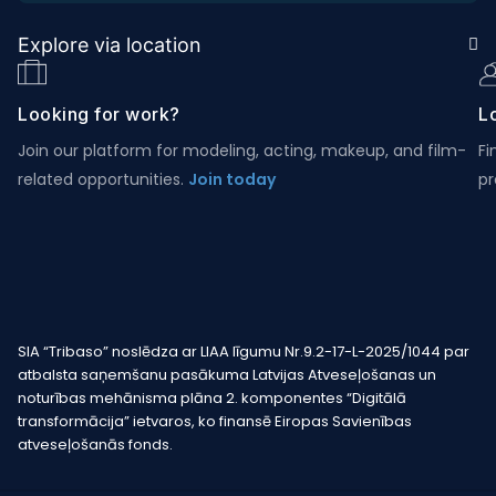
Explore via location
Looking for work?
Lo
Join our platform for modeling, acting, makeup, and film-
Fi
related opportunities.
Join today
pr
SIA “Tribaso” noslēdza ar LIAA līgumu Nr.9.2-17-L-2025/1044 par
atbalsta saņemšanu pasākuma Latvijas Atveseļošanas un
noturības mehānisma plāna 2. komponentes “Digitālā
transformācija” ietvaros, ko finansē Eiropas Savienības
atveseļošanās fonds.