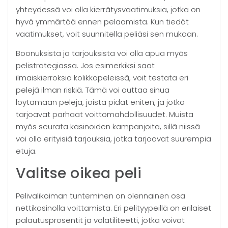
yhteydessä voi olla kierrätysvaatimuksia, jotka on
hyvä ymmärtää ennen pelaamista. Kun tiedät
vaatimukset, voit suunnitella peliäsi sen mukaan.
Boonuksista ja tarjouksista voi olla apua myös
pelistrategiassa. Jos esimerkiksi saat
ilmaiskierroksia kolikkopeleissä, voit testata eri
pelejä ilman riskiä. Tämä voi auttaa sinua
löytämään pelejä, joista pidät eniten, ja jotka
tarjoavat parhaat voittomahdollisuudet. Muista
myös seurata kasinoiden kampanjoita, sillä niissä
voi olla erityisiä tarjouksia, jotka tarjoavat suurempia
etuja.
Valitse oikea peli
Pelivalikoiman tunteminen on olennainen osa
nettikasinolla voittamista. Eri pelityypeillä on erilaiset
palautusprosentit ja volatiliteetti, jotka voivat