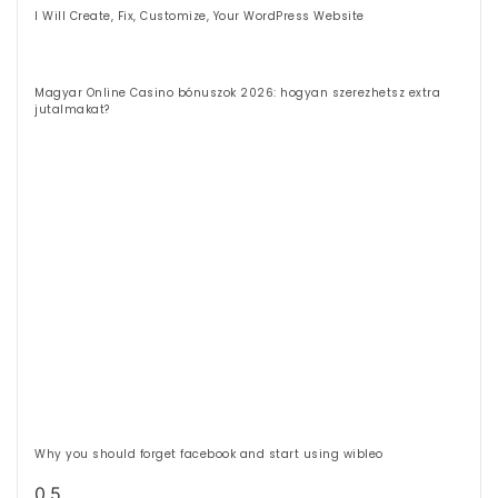
I Will Create, Fix, Customize, Your WordPress Website
Magyar Online Casino bónuszok 2026: hogyan szerezhetsz extra
jutalmakat?
Why you should forget facebook and start using wibleo