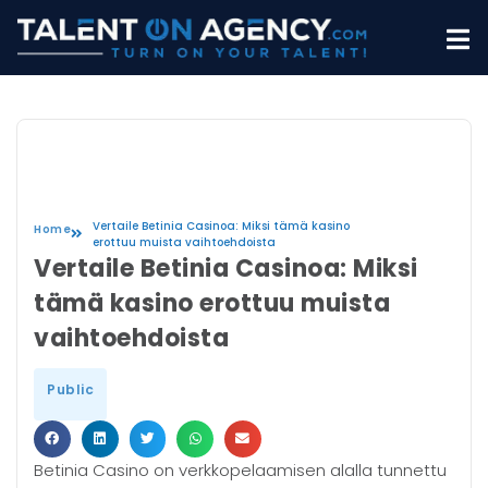
Vertaile Betinia Casinoa: Miksi tämä kasino
Home
erottuu muista vaihtoehdoista
Vertaile Betinia Casinoa: Miksi
tämä kasino erottuu muista
vaihtoehdoista
Public
Betinia Casino on verkkopelaamisen alalla tunnettu