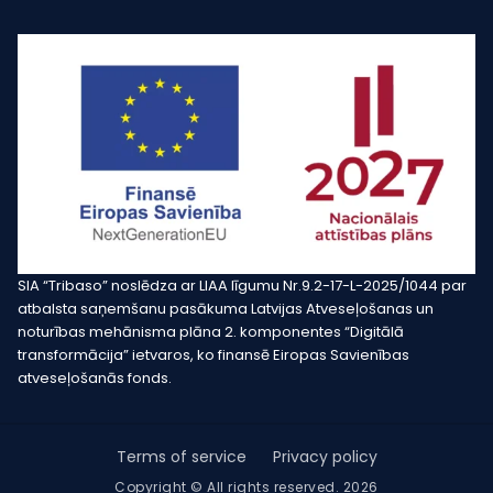
SIA “Tribaso” noslēdza ar LIAA līgumu Nr.9.2-17-L-2025/1044 par
atbalsta saņemšanu pasākuma Latvijas Atveseļošanas un
noturības mehānisma plāna 2. komponentes “Digitālā
transformācija” ietvaros, ko finansē Eiropas Savienības
atveseļošanās fonds.
Terms of service
Privacy policy
Copyright © All rights reserved. 2026