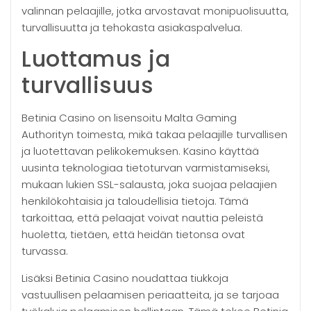
valinnan pelaajille, jotka arvostavat monipuolisuutta,
turvallisuutta ja tehokasta asiakaspalvelua.
Luottamus ja
turvallisuus
Betinia Casino on lisensoitu Malta Gaming
Authorityn toimesta, mikä takaa pelaajille turvallisen
ja luotettavan pelikokemuksen. Kasino käyttää
uusinta teknologiaa tietoturvan varmistamiseksi,
mukaan lukien SSL-salausta, joka suojaa pelaajien
henkilökohtaisia ja taloudellisia tietoja. Tämä
tarkoittaa, että pelaajat voivat nauttia peleistä
huoletta, tietäen, että heidän tietonsa ovat
turvassa.
Lisäksi Betinia Casino noudattaa tiukkoja
vastuullisen pelaamisen periaatteita, ja se tarjoaa