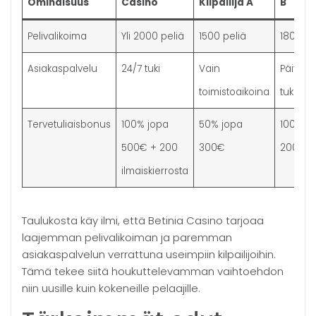
Ominaisuus
Casino
Kilpailija A
B
Pelivalikoima
Yli 2000 peliä
1500 peliä
1800 pe
Asiakaspalvelu
24/7 tuki
Vain
Päivittä
toimistoaikoina
tukea
Tervetuliaisbonus
100% jopa
50% jopa
100% j
500€ + 200
300€
200€
ilmaiskierrosta
Taulukosta käy ilmi, että Betinia Casino tarjoaa
laajemman pelivalikoiman ja paremman
asiakaspalvelun verrattuna useimpiin kilpailijoihin.
Tämä tekee siitä houkuttelevamman vaihtoehdon
niin uusille kuin kokeneille pelaajille.