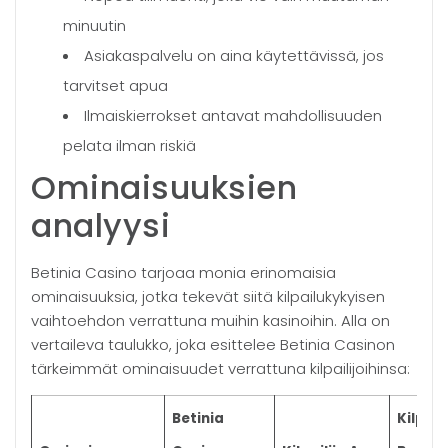
minuutin
Asiakaspalvelu on aina käytettävissä, jos
tarvitset apua
Ilmaiskierrokset antavat mahdollisuuden
pelata ilman riskiä
Ominaisuuksien
analyysi
Betinia Casino tarjoaa monia erinomaisia
ominaisuuksia, jotka tekevät siitä kilpailukykyisen
vaihtoehdon verrattuna muihin kasinoihin. Alla on
vertaileva taulukko, joka esittelee Betinia Casinon
tärkeimmät ominaisuudet verrattuna kilpailijoihinsa:
Betinia
Kilpaili