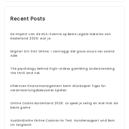
Recent Posts
De impact van de KSA-licentie op Beste Legale Goksites van
Nederland 2026: wat je
Migliori Siti Slot Online: i vantaggi del gioco sicuro nei casinò
ADM
The psychology behind high-stakes gambling Understanding
the thrill and risk
Effektives Finanzmanagement beim Glücksspiel Tipps für
verantwortungsbewusstes Spielen
Online Casino Buitenland 2026: zo speel je veilig en snel met de
beste game
Ausländische Online Casinos im Test: Kundensupport und Boni
im Vergleich