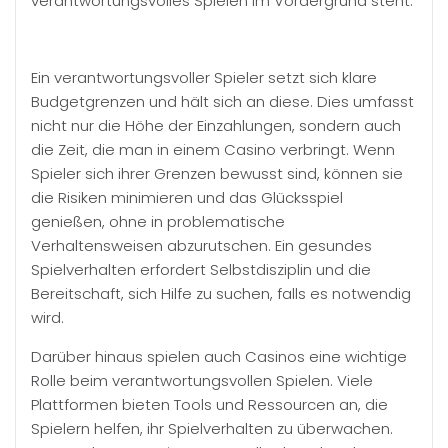
verantwortungsvolles Spielen im Vordergrund steht.
Ein verantwortungsvoller Spieler setzt sich klare
Budgetgrenzen und hält sich an diese. Dies umfasst
nicht nur die Höhe der Einzahlungen, sondern auch
die Zeit, die man in einem Casino verbringt. Wenn
Spieler sich ihrer Grenzen bewusst sind, können sie
die Risiken minimieren und das Glücksspiel
genießen, ohne in problematische
Verhaltensweisen abzurutschen. Ein gesundes
Spielverhalten erfordert Selbstdisziplin und die
Bereitschaft, sich Hilfe zu suchen, falls es notwendig
wird.
Darüber hinaus spielen auch Casinos eine wichtige
Rolle beim verantwortungsvollen Spielen. Viele
Plattformen bieten Tools und Ressourcen an, die
Spielern helfen, ihr Spielverhalten zu überwachen.