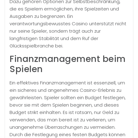
Dazu gehören Optionen zur Selbstbeschränkung,
die es Spielern ermöglichen, ihre Spielzeiten und
Ausgaben zu begrenzen. Ein
verantwortungsbewusstes Casino unterstützt nicht
nur seine Spieler, sondern trägt auch zur
langfristigen Stabilität und dem Ruf der
Glücksspielbranche bei.
Finanzmanagement beim
Spielen
Ein effektives Finanzmanagement ist essenziell, um
ein sicheres und angenehmes Casino-Erlebnis zu
gewährleisten. Spieler sollten ein Budget festlegen,
bevor sie mit dem Spielen beginnen, und dieses
Budget strikt einhalten. Es ist ratsam, nur Geld zu
verwenden, das man bereit ist zu verlieren, um
unangenehme Überraschungen zu vermeiden.
Durch die Festlegung eines festen Budgets können