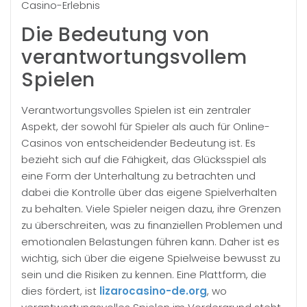
Casino-Erlebnis
Die Bedeutung von
verantwortungsvollem
Spielen
Verantwortungsvolles Spielen ist ein zentraler
Aspekt, der sowohl für Spieler als auch für Online-
Casinos von entscheidender Bedeutung ist. Es
bezieht sich auf die Fähigkeit, das Glücksspiel als
eine Form der Unterhaltung zu betrachten und
dabei die Kontrolle über das eigene Spielverhalten
zu behalten. Viele Spieler neigen dazu, ihre Grenzen
zu überschreiten, was zu finanziellen Problemen und
emotionalen Belastungen führen kann. Daher ist es
wichtig, sich über die eigene Spielweise bewusst zu
sein und die Risiken zu kennen. Eine Plattform, die
dies fördert, ist
lizarocasino-de.org
, wo