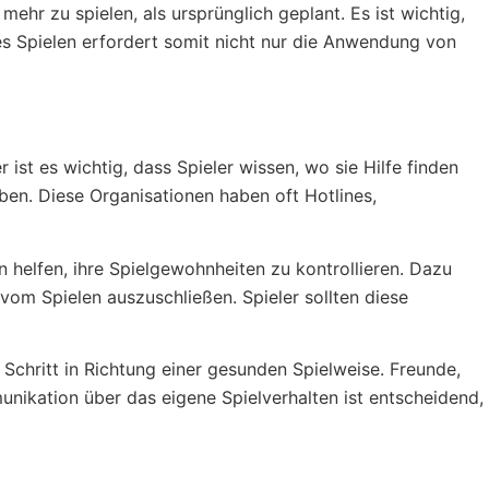
ehr zu spielen, als ursprünglich geplant. Es ist wichtig,
es Spielen erfordert somit nicht nur die Anwendung von
ist es wichtig, dass Spieler wissen, wo sie Hilfe finden
en. Diese Organisationen haben oft Hotlines,
n helfen, ihre Spielgewohnheiten zu kontrollieren. Dazu
vom Spielen auszuschließen. Spieler sollten diese
 Schritt in Richtung einer gesunden Spielweise. Freunde,
unikation über das eigene Spielverhalten ist entscheidend,