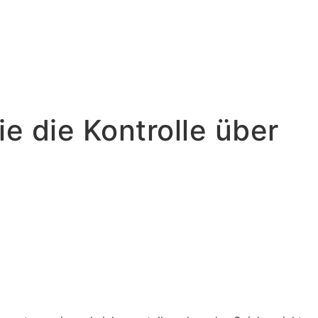
e die Kontrolle über