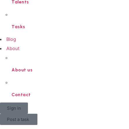
Talents
Tasks
Blog
About
About us
Contact
Sign in
Post a task