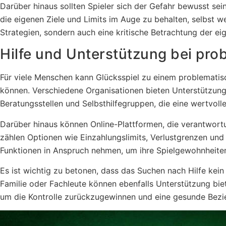
Darüber hinaus sollten Spieler sich der Gefahr bewusst sein
die eigenen Ziele und Limits im Auge zu behalten, selbst 
Strategien, sondern auch eine kritische Betrachtung der 
Hilfe und Unterstützung bei pro
Für viele Menschen kann Glücksspiel zu einem problematische
können. Verschiedene Organisationen bieten Unterstützung 
Beratungsstellen und Selbsthilfegruppen, die eine wertvoll
Darüber hinaus können Online-Plattformen, die verantwortun
zählen Optionen wie Einzahlungslimits, Verlustgrenzen und 
Funktionen in Anspruch nehmen, um ihre Spielgewohnheite
Es ist wichtig zu betonen, dass das Suchen nach Hilfe kein
Familie oder Fachleute können ebenfalls Unterstützung bie
um die Kontrolle zurückzugewinnen und eine gesunde Bezi