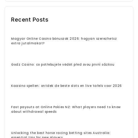
Recent Posts
Magyar Online Casino bónuszok 2026: hogyan szerezhetsz
extra jutalmakat?
Godz Casino: co potřebujete vědět před svou první sázkou
Kaasino spellen: ontdek de beste slots en live tafels voor 2026
Fast payouts at Online Pokies NZ: What players need to know
about withdrawal speeds
Unlocking the best horse racing betting sites Australia:
essential tips for new players