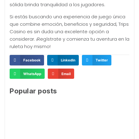
sólida brinda tranquilidad a los jugadores.
Si estás buscando una experiencia de juego única
que combine emoción, beneficios y seguridad, Trips
Casino es sin duda una excelente opción a
considerar. ¡Regístrate y comienza tu aventura en la
ruleta hoy mismo!
Facebook
LinkedIn
Twitter
WhatsApp
Email
Popular posts