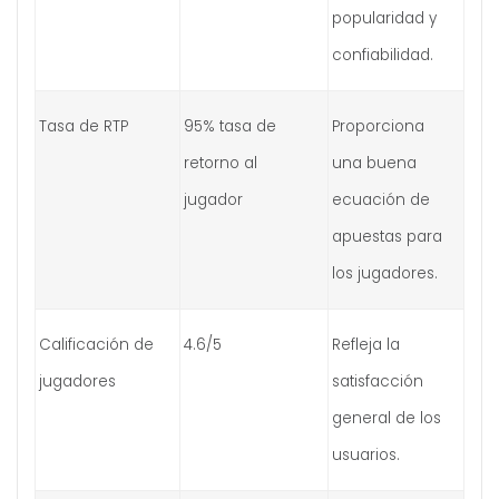
popularidad y
confiabilidad.
Tasa de RTP
95% tasa de
Proporciona
retorno al
una buena
jugador
ecuación de
apuestas para
los jugadores.
Calificación de
4.6/5
Refleja la
jugadores
satisfacción
general de los
usuarios.