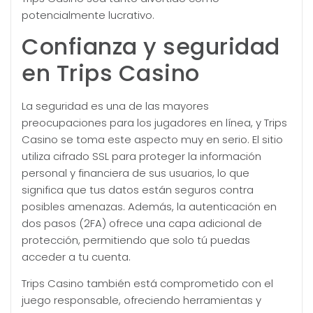
potencialmente lucrativo.
Confianza y seguridad
en Trips Casino
La seguridad es una de las mayores
preocupaciones para los jugadores en línea, y Trips
Casino se toma este aspecto muy en serio. El sitio
utiliza cifrado SSL para proteger la información
personal y financiera de sus usuarios, lo que
significa que tus datos están seguros contra
posibles amenazas. Además, la autenticación en
dos pasos (2FA) ofrece una capa adicional de
protección, permitiendo que solo tú puedas
acceder a tu cuenta.
Trips Casino también está comprometido con el
juego responsable, ofreciendo herramientas y