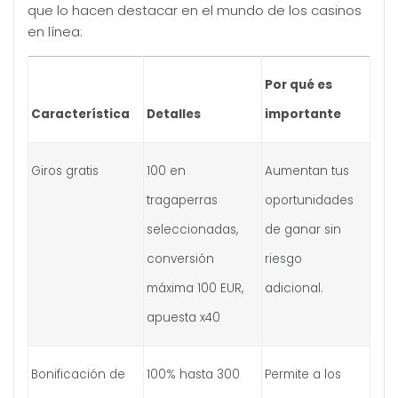
que lo hacen destacar en el mundo de los casinos
en línea:
Por qué es
Característica
Detalles
importante
Giros gratis
100 en
Aumentan tus
tragaperras
oportunidades
seleccionadas,
de ganar sin
conversión
riesgo
máxima 100 EUR,
adicional.
apuesta x40
Bonificación de
100% hasta 300
Permite a los