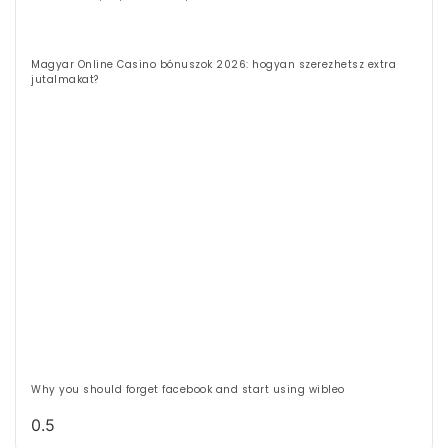
Magyar Online Casino bónuszok 2026: hogyan szerezhetsz extra
jutalmakat?
Why you should forget facebook and start using wibleo