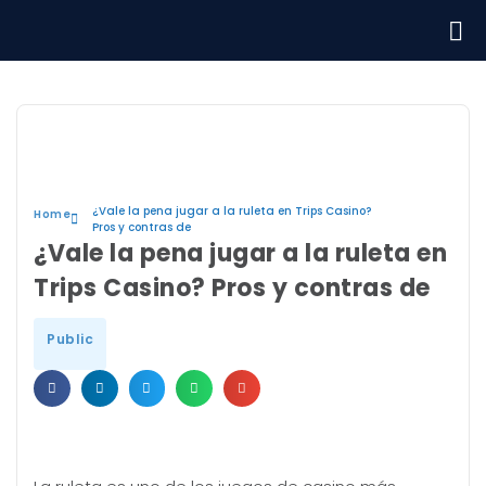
¿Vale la pena jugar a la ruleta en Trips Casino?
Home
Pros y contras de
¿Vale la pena jugar a la ruleta en
Trips Casino? Pros y contras de
Public