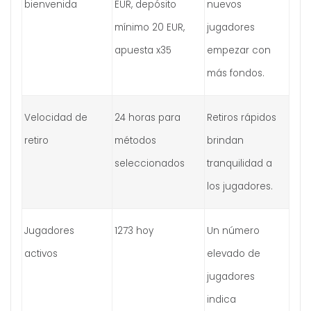
bienvenida
EUR, depósito
nuevos
mínimo 20 EUR,
jugadores
apuesta x35
empezar con
más fondos.
Velocidad de
24 horas para
Retiros rápidos
retiro
métodos
brindan
seleccionados
tranquilidad a
los jugadores.
Jugadores
1273 hoy
Un número
activos
elevado de
jugadores
indica