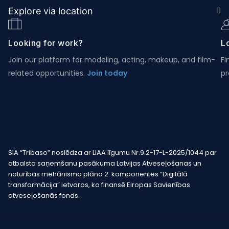
Explore via location
Looking for work?
Lo
Join our platform for modeling, acting, makeup, and film-
Fi
related opportunities.
Join today
pr
SIA “Tribaso” noslēdza ar LIAA līgumu Nr.9.2-17-L-2025/1044 par
atbalsta saņemšanu pasākuma Latvijas Atveseļošanas un
noturības mehānisma plāna 2. komponentes “Digitālā
transformācija” ietvaros, ko finansē Eiropas Savienības
atveseļošanās fonds.