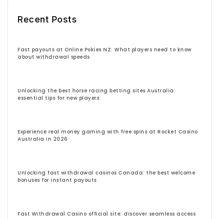
Recent Posts
Fast payouts at Online Pokies NZ: What players need to know
about withdrawal speeds
Unlocking the best horse racing betting sites Australia:
essential tips for new players
Experience real money gaming with free spins at Rocket Casino
Australia in 2026
Unlocking fast withdrawal casinos Canada: the best welcome
bonuses for instant payouts
Fast Withdrawal Casino official site: discover seamless access