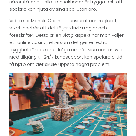
säkerställer att alla transaktioner är trygga och att
spelare kan njuta av sina spel utan oro.
Vidare är Maneki Casino licensierat och reglerat,
vilket innebär att det följer strikta regler och
föreskrifter. Detta är en viktig aspekt när man väljer
ett online casino, eftersom det ger en extra
trygghet för spelare i fråga om rättvisa och ansvar.
Med tillgång till 24/7 kundsupport kan spelare alltid
få hjälp om det skulle uppstå några problem.