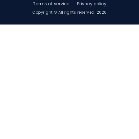
Terms of service
Privacy policy
Copyright © All rights reserved. 2026