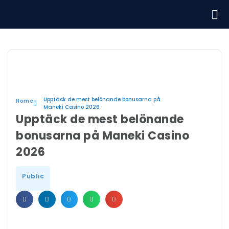
Upptäck de mest belönande bonusarna på
Home
Maneki Casino 2026
Upptäck de mest belönande
bonusarna på Maneki Casino
2026
Public