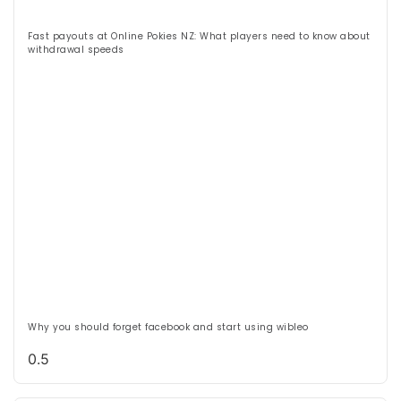
Fast payouts at Online Pokies NZ: What players need to know about
withdrawal speeds
Why you should forget facebook and start using wibleo