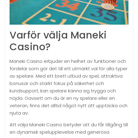
Varför välja Maneki
Casino?
Maneki Casino erbjuder en helhet av funktioner och
fördelar som gör det till ett utmärkt val för alla typer
av spelare. Med ett brett utbud av spel, attraktiva
bonusar och starkt fokus på säkerhet och
kundsupport, kan spelare känna sig trygga och
nöjda. Oavsett om du är en ny spelare eller en
veteran, finns det alltid något nytt att upptäcka och
njuta av.
Att välja Maneki Casino betyder att du får tillgång till
en dynamisk spelupplevelse med generösa