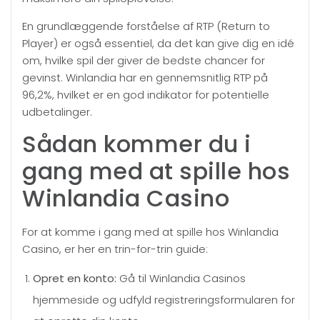
En grundlæggende forståelse af RTP (Return to
Player) er også essentiel, da det kan give dig en idé
om, hvilke spil der giver de bedste chancer for
gevinst. Winlandia har en gennemsnitlig RTP på
96,2%, hvilket er en god indikator for potentielle
udbetalinger.
Sådan kommer du i
gang med at spille hos
Winlandia Casino
For at komme i gang med at spille hos Winlandia
Casino, er her en trin-for-trin guide:
Opret en konto:
Gå til Winlandia Casinos
hjemmeside og udfyld registreringsformularen for