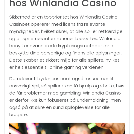
hos Winlandia Casino
Sikkerhed er en topprioritet hos Winlandia Casino.
Casinoet opererer med licens fra relevante
myndigheder, hvilket sikrer, at alle spil er retfærdige
og at spillernes informationer beskyttes. Winlandia
benytter avancerede krypteringsmetoder for at
beskytte dine personlige og finansielle oplysninger.
Dette skaber et sikkert miljø for alle spillere, hvilket
er helt essentielt i online gaming verdenen.
Derudover tilbyder casinoet også ressourcer til
ansvarligt spil, så spillere kan få hjælp og støtte, hvis
de får problemer med gambling. Winlandia Casino
er derfor ikke kun fokuseret på underholdning, men
også på at sikre en sund spiloplevelse for alle
brugere.