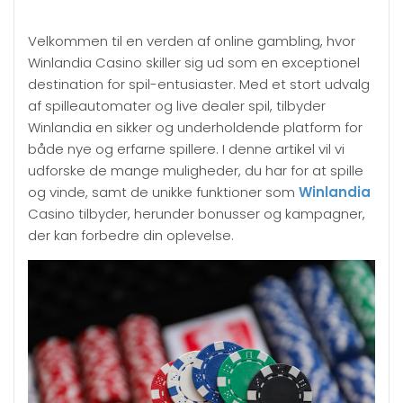
Velkommen til en verden af online gambling, hvor
Winlandia Casino skiller sig ud som en exceptionel
destination for spil-entusiaster. Med et stort udvalg
af spilleautomater og live dealer spil, tilbyder
Winlandia en sikker og underholdende platform for
både nye og erfarne spillere. I denne artikel vil vi
udforske de mange muligheder, du har for at spille
og vinde, samt de unikke funktioner som
Winlandia
Casino tilbyder, herunder bonusser og kampagner,
der kan forbedre din oplevelse.