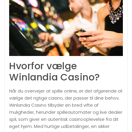
Hvorfor vælge
Winlandia Casino?
Når du overvejer at spille online, er det afgørende at
vælge det rigtige casino, der passer til dine behov.
Winlandia Casino tilbyder en bred vifte af
muligheder, herunder spilleautomater og live dealer
spil, som giver en autentisk casinooplevelse fra dit
eget hjem. Med hurtige udbetalinger, en sikker