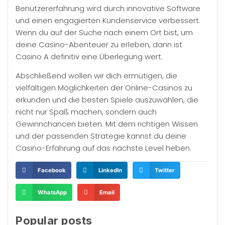
Benutzererfahrung wird durch innovative Software
und einen engagierten Kundenservice verbessert.
Wenn du auf der Suche nach einem Ort bist, um
deine Casino-Abenteuer zu erleben, dann ist
Casino A definitiv eine Überlegung wert.
Abschließend wollen wir dich ermutigen, die
vielfältigen Möglichkeiten der Online-Casinos zu
erkunden und die besten Spiele auszuwählen, die
nicht nur Spaß machen, sondern auch
Gewinnchancen bieten. Mit dem richtigen Wissen
und der passenden Strategie kannst du deine
Casino-Erfahrung auf das nächste Level heben.
Facebook
LinkedIn
Twitter
WhatsApp
Email
Popular posts