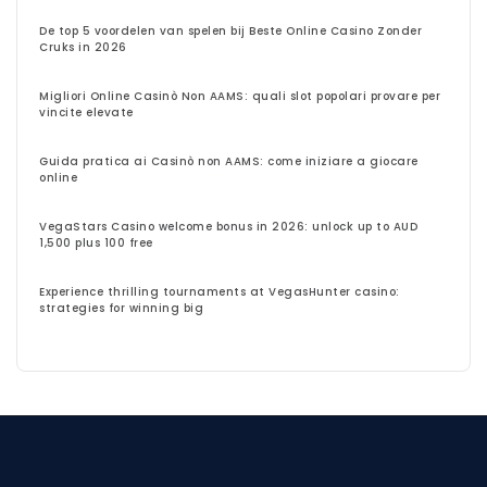
De top 5 voordelen van spelen bij Beste Online Casino Zonder
Cruks in 2026
Migliori Online Casinò Non AAMS: quali slot popolari provare per
vincite elevate
Guida pratica ai Casinò non AAMS: come iniziare a giocare
online
VegaStars Casino welcome bonus in 2026: unlock up to AUD
1,500 plus 100 free
Experience thrilling tournaments at VegasHunter casino:
strategies for winning big