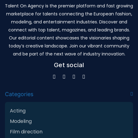
Talent On Agency is the premier platform and fast growing
marketplace for talents connecting the European fashion,
modeling, and entertainment industries. Discover and
connect with top talent, magazines, and leading brands.
Our editorial content showcases the visionaries shaping
today’s creative landscape. Join our vibrant community
and be part of the next wave of industry innovation.
Get social
Categories
Acting
Modeling
Film direction