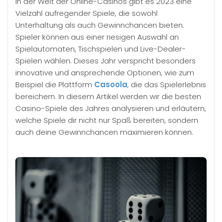
In der Welt der Online-Casinos gibt es 2023 eine
Vielzahl aufregender Spiele, die sowohl
Unterhaltung als auch Gewinnchancen bieten.
Spieler können aus einer riesigen Auswahl an
Spielautomaten, Tischspielen und Live-Dealer-
Spielen wählen. Dieses Jahr verspricht besonders
innovative und ansprechende Optionen, wie zum
Beispiel die Plattform
Casoola
, die das Spielerlebnis
bereichern. In diesem Artikel werden wir die besten
Casino-Spiele des Jahres analysieren und erläutern,
welche Spiele dir nicht nur Spaß bereiten, sondern
auch deine Gewinnchancen maximieren können.