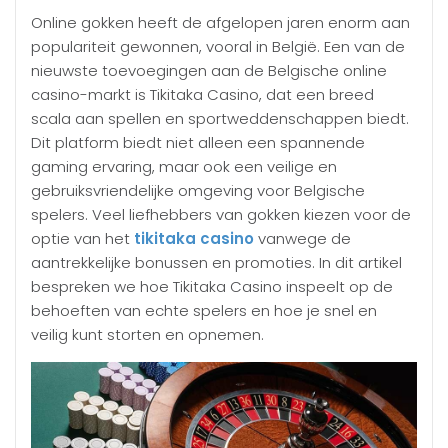
Online gokken heeft de afgelopen jaren enorm aan
populariteit gewonnen, vooral in België. Een van de
nieuwste toevoegingen aan de Belgische online
casino-markt is Tikitaka Casino, dat een breed
scala aan spellen en sportweddenschappen biedt.
Dit platform biedt niet alleen een spannende
gaming ervaring, maar ook een veilige en
gebruiksvriendelijke omgeving voor Belgische
spelers. Veel liefhebbers van gokken kiezen voor de
optie van het
tikitaka casino
vanwege de
aantrekkelijke bonussen en promoties. In dit artikel
bespreken we hoe Tikitaka Casino inspeelt op de
behoeften van echte spelers en hoe je snel en
veilig kunt storten en opnemen.