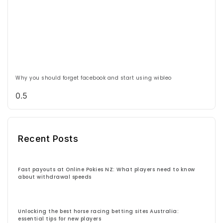
Why you should forget facebook and start using wibleo
Recent Posts
Fast payouts at Online Pokies NZ: What players need to know
about withdrawal speeds
Unlocking the best horse racing betting sites Australia:
essential tips for new players