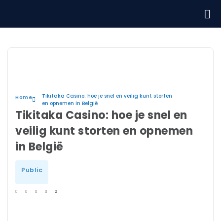
Tikitaka Casino: hoe je snel en veilig kunt storten
Home
en opnemen in België
Tikitaka Casino: hoe je snel en
veilig kunt storten en opnemen
in België
Public