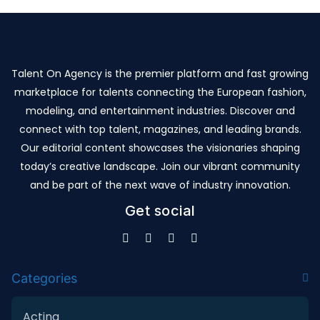
Talent On Agency is the premier platform and fast growing
marketplace for talents connecting the European fashion,
modeling, and entertainment industries. Discover and
connect with top talent, magazines, and leading brands.
Our editorial content showcases the visionaries shaping
today’s creative landscape. Join our vibrant community
and be part of the next wave of industry innovation.
Get social
Categories
Acting