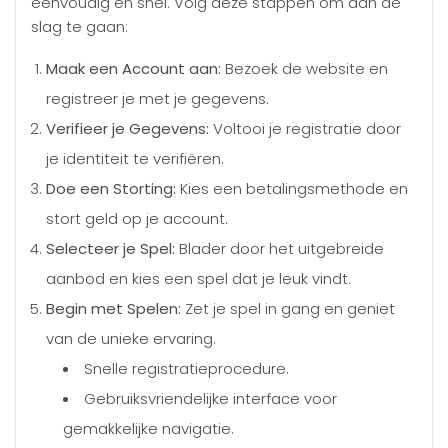
eenvoudig en snel. Volg deze stappen om aan de
slag te gaan:
Maak een Account aan:
Bezoek de website en
registreer je met je gegevens.
Verifieer je Gegevens:
Voltooi je registratie door
je identiteit te verifiëren.
Doe een Storting:
Kies een betalingsmethode en
stort geld op je account.
Selecteer je Spel:
Blader door het uitgebreide
aanbod en kies een spel dat je leuk vindt.
Begin met Spelen:
Zet je spel in gang en geniet
van de unieke ervaring.
Snelle registratieprocedure.
Gebruiksvriendelijke interface voor
gemakkelijke navigatie.