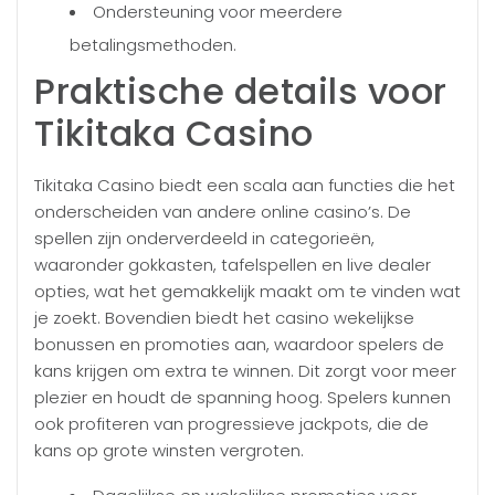
Ondersteuning voor meerdere
betalingsmethoden.
Praktische details voor
Tikitaka Casino
Tikitaka Casino biedt een scala aan functies die het
onderscheiden van andere online casino’s. De
spellen zijn onderverdeeld in categorieën,
waaronder gokkasten, tafelspellen en live dealer
opties, wat het gemakkelijk maakt om te vinden wat
je zoekt. Bovendien biedt het casino wekelijkse
bonussen en promoties aan, waardoor spelers de
kans krijgen om extra te winnen. Dit zorgt voor meer
plezier en houdt de spanning hoog. Spelers kunnen
ook profiteren van progressieve jackpots, die de
kans op grote winsten vergroten.