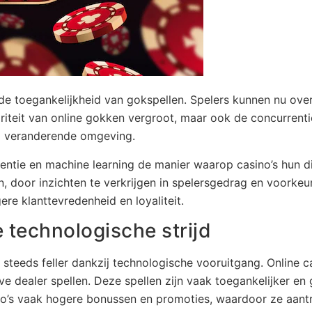
e toegankelijkheid van gokspellen. Spelers kunnen nu overal
ariteit van online gokken vergroot, maar ook de concurrent
el veranderende omgeving.
entie en machine learning de manier waarop casino’s hun d
, door inzichten te verkrijgen in spelersgedrag en voorkeur
ere klanttevredenheid en loyaliteit.
e technologische strijd
ordt steeds feller dankzij technologische vooruitgang. Onli
ve dealer spellen. Deze spellen zijn vaak toegankelijker en
no’s vaak hogere bonussen en promoties, waardoor ze aantre