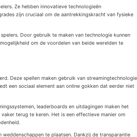
pelers. Ze hebben innovatieve technologieën
rades zijn cruciaal om de aantrekkingskracht van fysieke
r spelers. Door gebruik te maken van technologie kunnen
de mogelijkheid om de voordelen van beide werelden te
rbeterd. Deze spellen maken gebruik van streamingtechnologie
iedt een sociaal element aan online gokken dat eerder niet
loningssystemen, leaderboards en uitdagingen maken het
 vaker terug te keren. Het is een effectieve manier om
edenheid.
en weddenschappen te plaatsen. Dankzij de transparantie