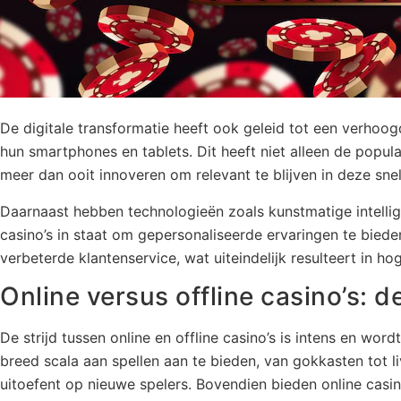
De digitale transformatie heeft ook geleid tot een verhoogd
hun smartphones en tablets. Dit heeft niet alleen de popul
meer dan ooit innoveren om relevant te blijven in deze sn
Daarnaast hebben technologieën zoals kunstmatige intellig
casino’s in staat om gepersonaliseerde ervaringen te bieden
verbeterde klantenservice, wat uiteindelijk resulteert in hog
Online versus offline casino’s: d
De strijd tussen online en offline casino’s is intens en w
breed scala aan spellen aan te bieden, van gokkasten tot li
uitoefent op nieuwe spelers. Bovendien bieden online casi