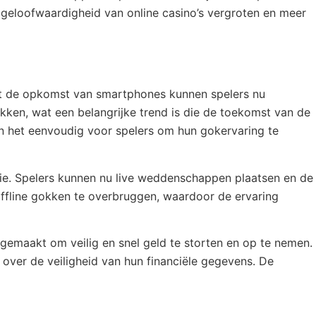
 de geloofwaardigheid van online casino’s vergroten en meer
et de opkomst van smartphones kunnen spelers nu
okken, wat een belangrijke trend is die de toekomst van de
en het eenvoudig voor spelers om hun gokervaring te
ctie. Spelers kunnen nu live weddenschappen plaatsen en de
 offline gokken te overbruggen, waardoor de ervaring
gemaakt om veilig en snel geld te storten en op te nemen.
over de veiligheid van hun financiële gegevens. De