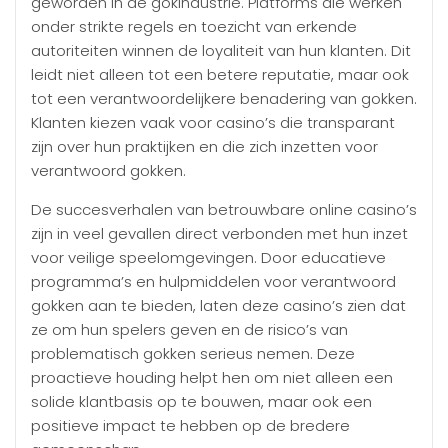
geworden in de gokindustrie. Platforms die werken
onder strikte regels en toezicht van erkende
autoriteiten winnen de loyaliteit van hun klanten. Dit
leidt niet alleen tot een betere reputatie, maar ook
tot een verantwoordelijkere benadering van gokken.
Klanten kiezen vaak voor casino’s die transparant
zijn over hun praktijken en die zich inzetten voor
verantwoord gokken.
De succesverhalen van betrouwbare online casino’s
zijn in veel gevallen direct verbonden met hun inzet
voor veilige speelomgevingen. Door educatieve
programma’s en hulpmiddelen voor verantwoord
gokken aan te bieden, laten deze casino’s zien dat
ze om hun spelers geven en de risico’s van
problematisch gokken serieus nemen. Deze
proactieve houding helpt hen om niet alleen een
solide klantbasis op te bouwen, maar ook een
positieve impact te hebben op de bredere