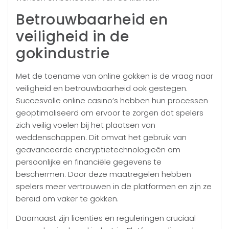
Betrouwbaarheid en
veiligheid in de
gokindustrie
Met de toename van online gokken is de vraag naar
veiligheid en betrouwbaarheid ook gestegen.
Succesvolle online casino’s hebben hun processen
geoptimaliseerd om ervoor te zorgen dat spelers
zich veilig voelen bij het plaatsen van
weddenschappen. Dit omvat het gebruik van
geavanceerde encryptietechnologieën om
persoonlijke en financiële gegevens te
beschermen. Door deze maatregelen hebben
spelers meer vertrouwen in de platformen en zijn ze
bereid om vaker te gokken.
Daarnaast zijn licenties en reguleringen cruciaal