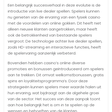
Een belangrijk succesverhaal in deze evolutie is de
introductie van live dealer spellen. Spelers kunnen
nu genieten van de ervaring van een fysiek casino
met de voordelen van online gokken. Dit heeft niet
alleen nieuwe klanten aangetrokken, maar heeft
ook de betrokkenheid van bestaande spelers
vergroot. De technologie achter live dealer spellen,
zoals HD-streaming en interactieve functies, heeft
de spelervaring aanzienlijk verbeterd.
Bovendien hebben casino’s online diverse
promoties en bonussen geïntroduceerd om spelers
aan te trekken. Dit omvat welkomstbonussen, gratis
spins en loyaliteitsprogramma’s. Door deze
strategieën kunnen spelers meer waarde halen uit
hun ervaring, wat bijdraagt aan de algehele groei
van de sector. Het succes van deze aanpak toont
aan hoe belangrijk het is om in te spelen op de
wensen en behoeften van de klanten.