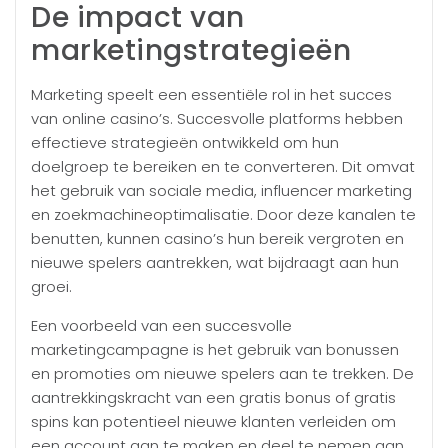
De impact van
marketingstrategieën
Marketing speelt een essentiële rol in het succes
van online casino’s. Succesvolle platforms hebben
effectieve strategieën ontwikkeld om hun
doelgroep te bereiken en te converteren. Dit omvat
het gebruik van sociale media, influencer marketing
en zoekmachineoptimalisatie. Door deze kanalen te
benutten, kunnen casino’s hun bereik vergroten en
nieuwe spelers aantrekken, wat bijdraagt aan hun
groei.
Een voorbeeld van een succesvolle
marketingcampagne is het gebruik van bonussen
en promoties om nieuwe spelers aan te trekken. De
aantrekkingskracht van een gratis bonus of gratis
spins kan potentieel nieuwe klanten verleiden om
een account aan te maken en deel te nemen aan