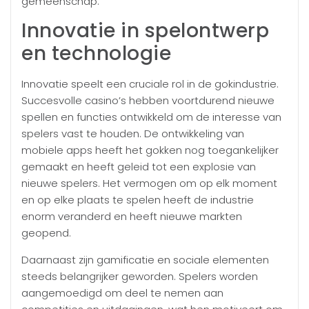
gemeenschap.
Innovatie in spelontwerp
en technologie
Innovatie speelt een cruciale rol in de gokindustrie.
Succesvolle casino’s hebben voortdurend nieuwe
spellen en functies ontwikkeld om de interesse van
spelers vast te houden. De ontwikkeling van
mobiele apps heeft het gokken nog toegankelijker
gemaakt en heeft geleid tot een explosie van
nieuwe spelers. Het vermogen om op elk moment
en op elke plaats te spelen heeft de industrie
enorm veranderd en heeft nieuwe markten
geopend.
Daarnaast zijn gamificatie en sociale elementen
steeds belangrijker geworden. Spelers worden
aangemoedigd om deel te nemen aan