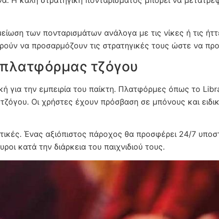
α. Η καλή στρατηγική πονταρίσματος μπορεί να μετατρέψ
είωση των πονταρισμάτων ανάλογα με τις νίκες ή τις ήττ
πορούν να προσαρμόζουν τις στρατηγικές τους ώστε να πρ
ς πλατφόρμας τζόγου
κή για την εμπειρία του παίκτη. Πλατφόρμες όπως το Lib
 τζόγου. Οι χρήστες έχουν πρόσβαση σε μπόνους και ειδ
ντικές. Ένας αξιόπιστος πάροχος θα προσφέρει 24/7 υποσ
υροι κατά την διάρκεια του παιχνιδιού τους.