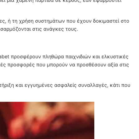
ει μια χαμένη παρτίδα σε κέρδος, εάν εφαρμοστεί
ες, ή τη χρήση συστημάτων που έχουν δοκιμαστεί στο
οσαρμόζονται στις ανάγκες τους.
rabet προσφέρουν πληθώρα παιχνιδιών και ελκυστικές
ικές προσφορές που μπορούν να προσθέσουν αξία στις
τήριξη και εγγυημένες ασφαλείς συναλλαγές, κάτι που