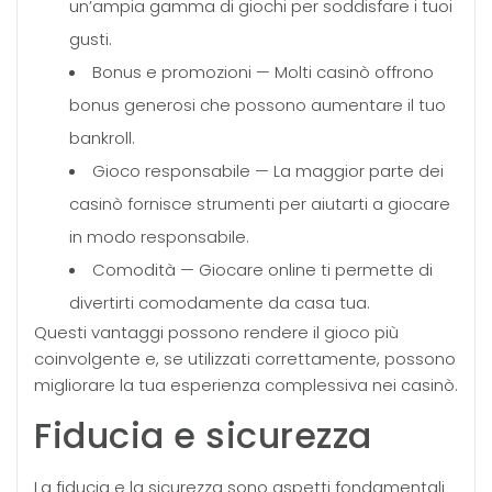
un’ampia gamma di giochi per soddisfare i tuoi
gusti.
Bonus e promozioni — Molti casinò offrono
bonus generosi che possono aumentare il tuo
bankroll.
Gioco responsabile — La maggior parte dei
casinò fornisce strumenti per aiutarti a giocare
in modo responsabile.
Comodità — Giocare online ti permette di
divertirti comodamente da casa tua.
Questi vantaggi possono rendere il gioco più
coinvolgente e, se utilizzati correttamente, possono
migliorare la tua esperienza complessiva nei casinò.
Fiducia e sicurezza
La fiducia e la sicurezza sono aspetti fondamentali