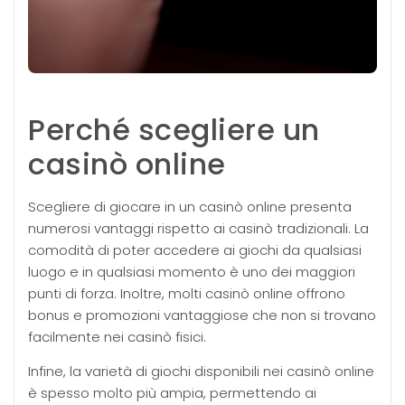
Perché scegliere un
casinò online
Scegliere di giocare in un casinò online presenta
numerosi vantaggi rispetto ai casinò tradizionali. La
comodità di poter accedere ai giochi da qualsiasi
luogo e in qualsiasi momento è uno dei maggiori
punti di forza. Inoltre, molti casinò online offrono
bonus e promozioni vantaggiose che non si trovano
facilmente nei casinò fisici.
Infine, la varietà di giochi disponibili nei casinò online
è spesso molto più ampia, permettendo ai