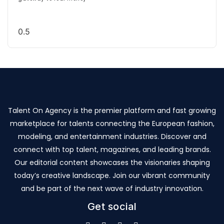
Talent On Agency is the premier platform and fast growing
marketplace for talents connecting the European fashion,
modeling, and entertainment industries. Discover and
connect with top talent, magazines, and leading brands.
Our editorial content showcases the visionaries shaping
today’s creative landscape. Join our vibrant community
and be part of the next wave of industry innovation.
Get social