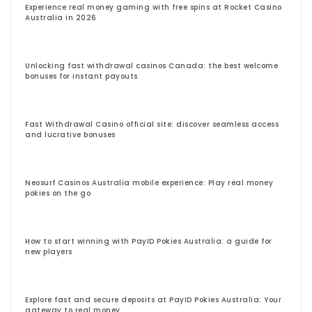
Experience real money gaming with free spins at Rocket Casino
Australia in 2026
Unlocking fast withdrawal casinos Canada: the best welcome
bonuses for instant payouts
Fast Withdrawal Casino official site: discover seamless access
and lucrative bonuses
Neosurf Casinos Australia mobile experience: Play real money
pokies on the go
How to start winning with PayID Pokies Australia: a guide for
new players
Explore fast and secure deposits at PayID Pokies Australia: Your
gateway to real money