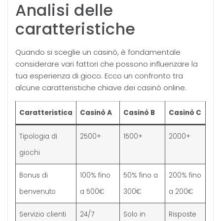
Analisi delle
caratteristiche
Quando si sceglie un casinò, è fondamentale
considerare vari fattori che possono influenzare la
tua esperienza di gioco. Ecco un confronto tra
alcune caratteristiche chiave dei casinò online.
Caratteristica
Casinò A
Casinò B
Casinò C
Tipologia di
2500+
1500+
2000+
giochi
Bonus di
100% fino
50% fino a
200% fino
benvenuto
a 500€
300€
a 200€
Servizio clienti
24/7
Solo in
Risposte