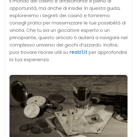
Il mondo dei casinò è affascinante e pieno di
opportunità, ma anche di insidie. In questa guida,
esploreremo i segreti dei casinò e forniremo
consigli pratici per massimizzare le tue possibilità di
vincita. Che tu sia un giocatore esperto o un
principiante, questo articolo ti aiuterà a navigare nel
complesso universo dei giochi d’azzardo. Inoltre,
puoi trovare risorse utili su
realz1.it
per approfondire
la tua esperienza.