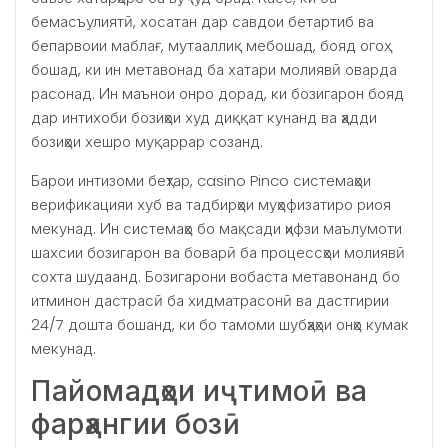
бемасъулиятӣ, хосатан дар савдои бетартиб ва
бепарвоии маблағ, мутааллиқ мебошад, бояд огоҳ
бошад, ки ин метавонад ба хатари молиявӣ оварда
расонад. Ин маънои онро дорад, ки бозигарон бояд
дар интихоби бозиҳои худ диққат кунанд ва ҳадди
бозиҳои хешро муқаррар созанд.
Барои интизоми беҳтар, casino Pinco системаҳои
верификацияи хуб ва тадбирҳои муҳофизатиро риоя
мекунад. Ин системаҳо бо мақсади ҳифзи маълумоти
шахсии бозигарон ва боварӣ ба процессҳои молиявӣ
сохта шудаанд. Бозигарони вобаста метавонанд бо
итминон дастрасӣ ба хидматрасонӣ ва дастгирии
24/7 дошта бошанд, ки бо тамоми шубҳаҳои онҳо кумак
мекунад.
Пайомадҳои иҷтимоӣ ва
фарҳангии бозӣ