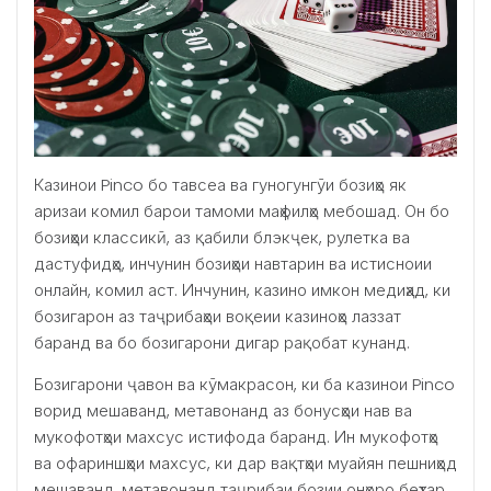
Казинои Pinco бо тавсеа ва гуногунгӯи бозиҳо як
аризаи комил барои тамоми маҳфилҳо мебошад. Он бо
бозиҳои классикӣ, аз қабили блэкҷек, рулетка ва
дастуфидҳо, инчунин бозиҳои навтарин ва истисноии
онлайн, комил аст. Инчунин, казино имкон медиҳад, ки
бозигарон аз таҷрибаҳои воқеии казиноҳо лаззат
баранд ва бо бозигарони дигар рақобат кунанд.
Бозигарони ҷавон ва кӯмакрасон, ки ба казинои Pinco
ворид мешаванд, метавонанд аз бонусҳои нав ва
мукофотҳои махсус истифода баранд. Ин мукофотҳо
ва офариншҳои махсус, ки дар вақтҳои муайян пешниҳод
мешаванд, метавонанд таҷрибаи бозии онҳоро беҳтар