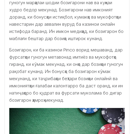
гуногун марҳалаи шодии бозигарони нав ва куҳнаи
худро бедор мекунад. Бозигарони нав имконият
доранд, ки бонусҳои истиқбол, кумакҳо ва мукофотҳои
навестарин дар аввалин вуруд ба казинои онлайн
истифода баранд. Ин имкон медиҳад, ки бозигарон бо
маблағи бештар дар бозиҳо иштирок кунанд.
Бозигарон, ки ба казинои Pinco ворид мешаванд, дар
фурсатҳои гуногун метавонад имтиёз ва мукофотҳо
гиранд, ки кӯмак мекунад, ки онҳо дар бозиҳои гуногун
рақобат кунанд. Ин бонусҳо ба бозигарон кӯмак
мекунанд, ки таҷрибаҳои беҳтари бозиҳои онлайнӣ ва
имкониятҳои ғалабаи калонтарро ба даст оранд, ки ин
натиҷаҳоро бо қудрат ва фурсати муколама бо дигар
бозигарон ҳамроҳ мекунад.