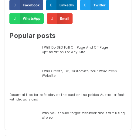
Facebook
LinkedIn
Twitter
WhatsApp
Email
Popular posts
I Will Do SEO Full On Page And Off Page
Optimization For Any Site
I Will Create, Fix, Customize, Your WordPress
Website
Essential tips for safe play at the best online pokies Australia: fast
withdrawals and
Why you should forget facebook and start using
wibleo