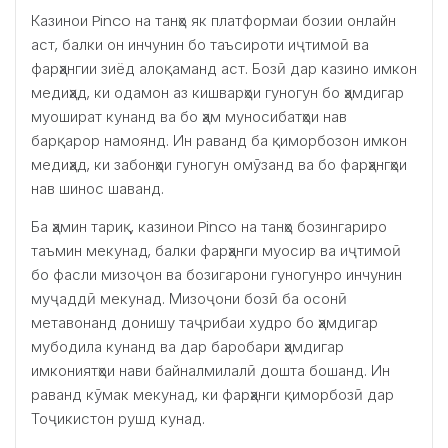
Казинои Pinco на танҳо як платформаи бозии онлайн
аст, балки он инчунин бо таъсироти иҷтимоӣ ва
фарҳангии зиёд алоқаманд аст. Бозӣ дар казино имкон
медиҳад, ки одамон аз кишварҳои гуногун бо ҳамдигар
муошират кунанд ва бо ҳам муносибатҳои нав
барқарор намоянд. Ин раванд ба қиморбозон имкон
медиҳад, ки забонҳои гуногун омӯзанд ва бо фарҳангҳои
нав шинос шаванд.
Ба ҳамин тариқ, казинои Pinco на танҳо бозингариро
таъмин мекунад, балки фарҳанги муосир ва иҷтимоӣ
бо фасли мизоҷон ва бозигарони гуногунро инчунин
муҷаддӣ мекунад. Мизоҷони бозӣ ба осонӣ
метавонанд донишу таҷрибаи худро бо ҳамдигар
мубодила кунанд ва дар баробари ҳамдигар
имкониятҳои нави байналмилалӣ дошта бошанд. Ин
раванд кӯмак мекунад, ки фарҳанги қиморбозӣ дар
Тоҷикистон рушд кунад.