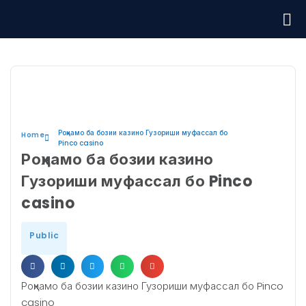
Роҳнамо ба бозии казино Гузориши муфассал бо
Home
Pinco casino
Роҳнамо ба бозии казино
Гузориши муфассал бо Pinco
casino
Public
Роҳнамо ба бозии казино Гузориши муфассал бо Pinco
casino