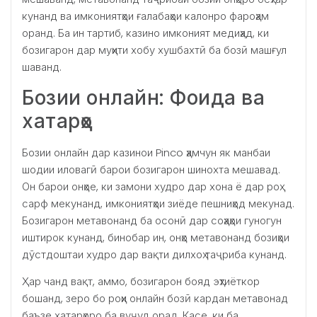
кунанд ва имкониятҳои ғалабаҳои калонро фароҳам
оранд. Ба ин тартиб, казино имконият медиҳад, ки
бозигарон дар муҳити хобу хушбахтӣ ба бозӣ машғул
шаванд.
Бозии онлайн: Фоида ва
хатарҳо
Бозии онлайн дар казинои Pinco ҳамчун як манбаи
шодии иловагӣ барои бозигарон шинохта мешавад.
Он барои онҳое, ки замони худро дар хона ё дар роҳ
сарф мекунанд, имкониятҳои зиёде пешниҳод мекунад.
Бозигарон метавонанд ба осонӣ дар соҳаҳои гуногун
иштирок кунанд, бинобар ин, онҳо метавонанд бозиҳои
дӯстдоштаи худро дар вақти дилхоҳ таҷриба кунанд.
Ҳар чанд вақт, аммо, бозигарон бояд эҳтиёткор
бошанд, зеро бо роҳи онлайн бозӣ кардан метавонад
баъзе хатарҳоро ба вуҷуд орад. Касе, ки ба