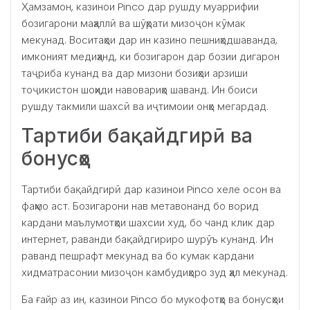
Ҳамзамон, казинои Pinco дар рушду муаррифии
бозигарони маҳаллӣ ва шӯҳрати мизоҷон кӯмак
мекунад. Воситаҳои дар ин казино пешниҳодшаванда,
имконият медиҳанд, ки бозигарон дар бозии дигарон
таҷриба кунанд ва дар мизони бозиҳои арзиши
тоҷикистон шоҳиди навовариҳо шаванд. Ин боиси
рушду такмили шахсӣ ва иҷтимоии онҳо мегардад.
Тартиби бақайдгирӣ ва
бонусҳо
Тартиби бақайдгирӣ дар казинои Pinco хеле осон ва
фаҳмо аст. Бозигарони нав метавонанд бо ворид
кардани маълумотҳои шахсии худ, бо чанд клик дар
интернет, раванди бақайдгириро шурӯъ кунанд. Ин
раванд пешрафт мекунад ва бо кумак кардани
хидматрасонии мизоҷон камбудиҳоро зуд ҳал мекунад.
Ба ғайр аз ин, казинои Pinco бо мукофотҳо ва бонусҳои