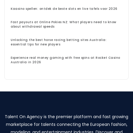
Kaasino spellen: ontdek de beste slots en live tafels voor 2026
Fast payouts at Online Pokies NZ: What players need to know
about withdrawal speeds
Unlocking the best horse racing betting sites Australia:
essential tips for new players
Experience real money gaming with free spins at Rocket Casino
Australia in 2026
Talent On Agency is the premier platform and fast growing
marketplace for talents connecting the European fashion,
modeling, and entertainment industries. Discover and