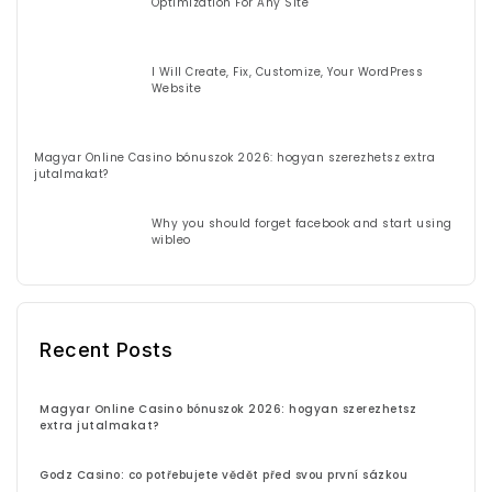
Optimization For Any Site
I Will Create, Fix, Customize, Your WordPress
Website
Magyar Online Casino bónuszok 2026: hogyan szerezhetsz extra
jutalmakat?
Why you should forget facebook and start using
wibleo
Recent Posts
Magyar Online Casino bónuszok 2026: hogyan szerezhetsz
extra jutalmakat?
Godz Casino: co potřebujete vědět před svou první sázkou