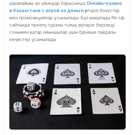
қарапайым, ал ойындар барысында
Онлайн-казино
в Казахстане с игрой на деньги
әртүрлі бонустар
мен промоакциялар ұсынылады. Бұл мақалада Pin Up
сайтында тіркелу туралы толық ақпарат беріледі,
сонымен қатар ойыншылар үшін бірнеше пайдалы
кеңестер ұсынылады.