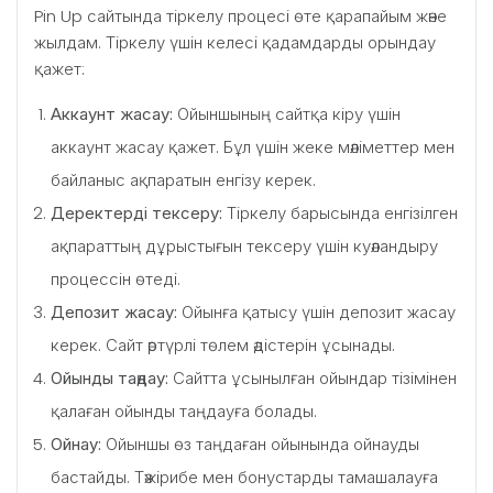
Pin Up сайтында тіркелу процесі өте қарапайым және
жылдам. Тіркелу үшін келесі қадамдарды орындау
қажет:
Аккаунт жасау:
Ойыншының сайтқа кіру үшін
аккаунт жасау қажет. Бұл үшін жеке мәліметтер мен
байланыс ақпаратын енгізу керек.
Деректерді тексеру:
Тіркелу барысында енгізілген
ақпараттың дұрыстығын тексеру үшін куәландыру
процессін өтеді.
Депозит жасау:
Ойынға қатысу үшін депозит жасау
керек. Сайт әртүрлі төлем әдістерін ұсынады.
Ойынды таңдау:
Сайтта ұсынылған ойындар тізімінен
қалаған ойынды таңдауға болады.
Ойнау:
Ойыншы өз таңдаған ойынында ойнауды
бастайды. Тәжірибе мен бонустарды тамашалауға