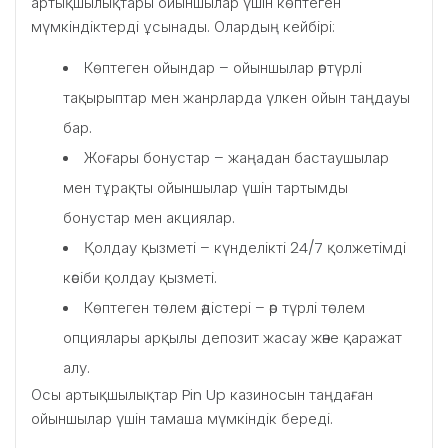
артықшылықтары ойыншылар үшін көптеген
мүмкіндіктерді ұсынады. Олардың кейбірі:
Көптеген ойындар – ойыншылар әртүрлі
тақырыптар мен жанрларда үлкен ойын таңдауы
бар.
Жоғары бонустар – жаңадан бастаушылар
мен тұрақты ойыншылар үшін тартымды
бонустар мен акциялар.
Қолдау қызметі – күнделікті 24/7 қолжетімді
кәсіби қолдау қызметі.
Көптеген төлем әдістері – әр түрлі төлем
опциялары арқылы депозит жасау және қаражат
алу.
Осы артықшылықтар Pin Up казиносын таңдаған
ойыншылар үшін тамаша мүмкіндік береді.