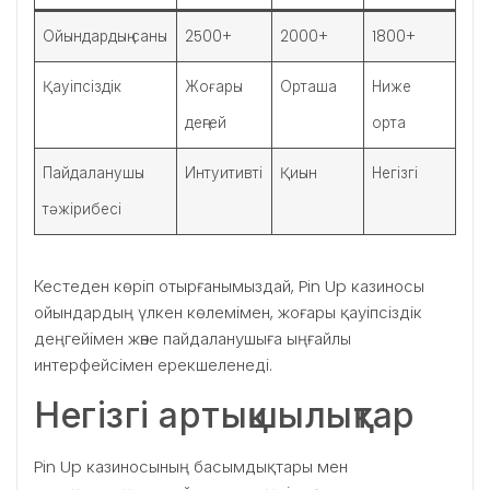
Ойындардың саны
2500+
2000+
1800+
Қауіпсіздік
Жоғары
Орташа
Ниже
деңгей
орта
Пайдаланушы
Интуитивті
Қиын
Негізгі
тәжірибесі
Кестеден көріп отырғанымыздай, Pin Up казиносы
ойындардың үлкен көлемімен, жоғары қауіпсіздік
деңгейімен және пайдаланушыға ыңғайлы
интерфейсімен ерекшеленеді.
Негізгі артықшылықтар
Pin Up казиносының басымдықтары мен