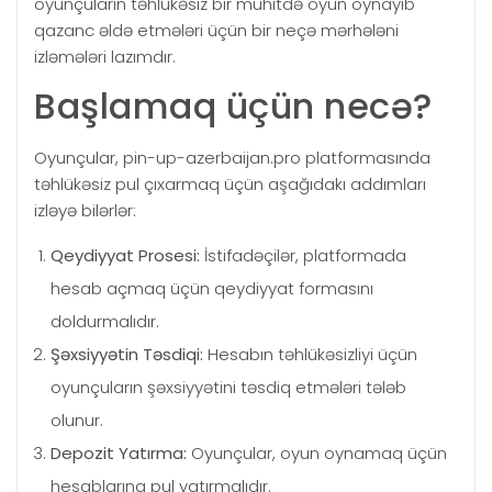
oyunçuların təhlükəsiz bir mühitdə oyun oynayıb
qazanc əldə etmələri üçün bir neçə mərhələni
izləmələri lazımdır.
Başlamaq üçün necə?
Oyunçular, pin-up-azerbaijan.pro platformasında
təhlükəsiz pul çıxarmaq üçün aşağıdakı addımları
izləyə bilərlər:
Qeydiyyat Prosesi:
İstifadəçilər, platformada
hesab açmaq üçün qeydiyyat formasını
doldurmalıdır.
Şəxsiyyətin Təsdiqi:
Hesabın təhlükəsizliyi üçün
oyunçuların şəxsiyyətini təsdiq etmələri tələb
olunur.
Depozit Yatırma:
Oyunçular, oyun oynamaq üçün
hesablarına pul yatırmalıdır.