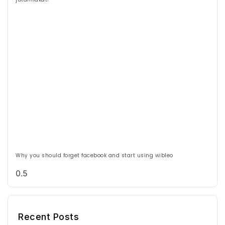
Why you should forget facebook and start using wibleo
Recent Posts