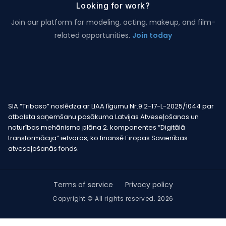
Looking for work?
Join our platform for modeling, acting, makeup, and film-
related opportunities.
Join today
SIA “Tribaso” noslēdza ar LIAA līgumu Nr.9.2-17-L-2025/1044 par
atbalsta saņemšanu pasākuma Latvijas Atveseļošanas un
noturības mehānisma plāna 2. komponentes “Digitālā
transformācija” ietvaros, ko finansē Eiropas Savienības
atveseļošanās fonds.
Terms of service
Privacy policy
Copyright © All rights reserved. 2026