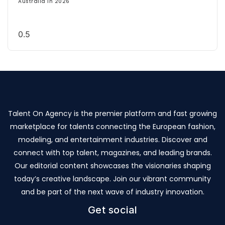
Australia in 2026
Talent On Agency is the premier platform and fast growing
marketplace for talents connecting the European fashion,
modeling, and entertainment industries. Discover and
connect with top talent, magazines, and leading brands.
Our editorial content showcases the visionaries shaping
today’s creative landscape. Join our vibrant community
and be part of the next wave of industry innovation.
Get social