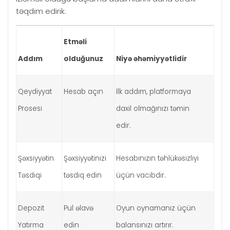
təqdim edirik.
Etməli
Addım
olduğunuz
Niyə əhəmiyyətlidir
Qeydiyyat
Hesab açın
İlk addım, platformaya
Prosesi
daxil olmağınızı təmin
edir.
Şəxsiyyətin
Şəxsiyyətinizi
Hesabınızın təhlükəsizliyi
Təsdiqi
təsdiq edin
üçün vacibdir.
Depozit
Pul əlavə
Oyun oynamanız üçün
Yatırma
edin
balansınızı artırır.