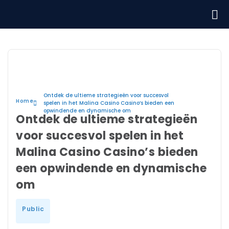
Ontdek de ultieme strategieën voor succesvol
Home
spelen in het Malina Casino Casino’s bieden een
opwindende en dynamische om
Ontdek de ultieme strategieën
voor succesvol spelen in het
Malina Casino Casino’s bieden
een opwindende en dynamische
om
Public