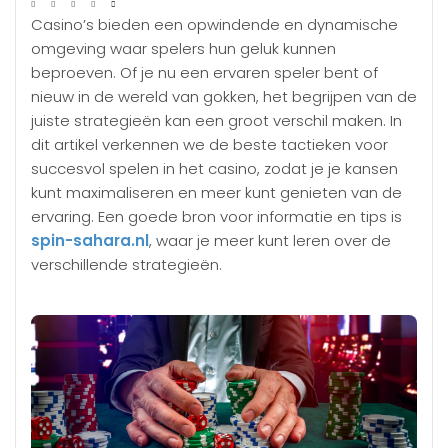
Casino’s bieden een opwindende en dynamische
omgeving waar spelers hun geluk kunnen
beproeven. Of je nu een ervaren speler bent of
nieuw in de wereld van gokken, het begrijpen van de
juiste strategieën kan een groot verschil maken. In
dit artikel verkennen we de beste tactieken voor
succesvol spelen in het casino, zodat je je kansen
kunt maximaliseren en meer kunt genieten van de
ervaring. Een goede bron voor informatie en tips is
spin-sahara.nl
, waar je meer kunt leren over de
verschillende strategieën.