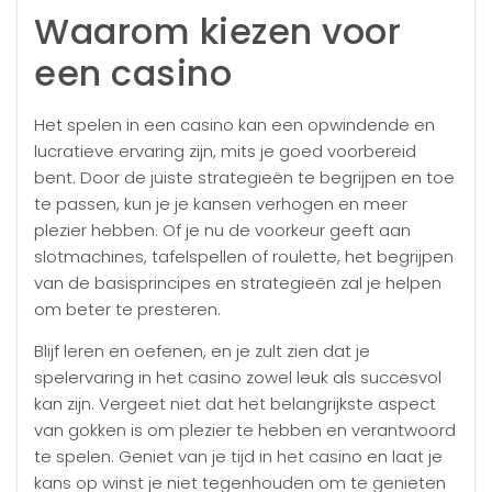
Waarom kiezen voor
een casino
Het spelen in een casino kan een opwindende en
lucratieve ervaring zijn, mits je goed voorbereid
bent. Door de juiste strategieën te begrijpen en toe
te passen, kun je je kansen verhogen en meer
plezier hebben. Of je nu de voorkeur geeft aan
slotmachines, tafelspellen of roulette, het begrijpen
van de basisprincipes en strategieën zal je helpen
om beter te presteren.
Blijf leren en oefenen, en je zult zien dat je
spelervaring in het casino zowel leuk als succesvol
kan zijn. Vergeet niet dat het belangrijkste aspect
van gokken is om plezier te hebben en verantwoord
te spelen. Geniet van je tijd in het casino en laat je
kans op winst je niet tegenhouden om te genieten