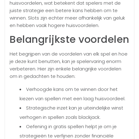
huisvoordelen, wat betekent dat spelers met de
juiste strategie een betere kans hebben om te
winnen. Slots zijn echter meer afhankelijk van geluk
en hebben vaak hogere huisvoordelen.
Belangrijkste voordelen
Het begrijpen van de voordelen van elk spel en hoe
je deze kunt benutten, kan je spelervaring enorm
verbeteren. Hier zijn enkele belangrijke voordelen
om in gedachten te houden:
Verhoogde kans om te winnen door het
kiezen van spellen met een laag huisvoordeel.
Strategische inzet kan je uiteindelijke winst
verhogen in spellen zoals blackjack.
Oefening in gratis spellen helpt je om je
strategieën te verfijnen zonder financiële