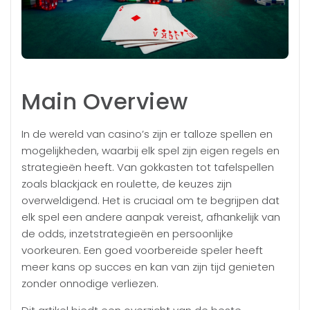
Main Overview
In de wereld van casino’s zijn er talloze spellen en
mogelijkheden, waarbij elk spel zijn eigen regels en
strategieën heeft. Van gokkasten tot tafelspellen
zoals blackjack en roulette, de keuzes zijn
overweldigend. Het is cruciaal om te begrijpen dat
elk spel een andere aanpak vereist, afhankelijk van
de odds, inzetstrategieën en persoonlijke
voorkeuren. Een goed voorbereide speler heeft
meer kans op succes en kan van zijn tijd genieten
zonder onnodige verliezen.