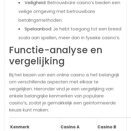
Veiligheid:
Betrouwbare casino’s bieden een
veilige omgeving met betrouwbare
betalingsmethoden.
Spelaanbod:
Je hebt toegang tot een breed
scala aan spellen, meer dan in fysieke casino’s.
Functie-analyse en
vergelijking
Bij het kiezen van een online casino is het belangrijk
om verschillende aspecten met elkaar te
vergelijken. Hieronder vind je een vergelijking van
enkele belangrijke kenmerken van populaire
casino’s, zodat je gemakkelijk een geïnformeerde
keuze kunt maken.
Kenmerk
Casino A
Casino B