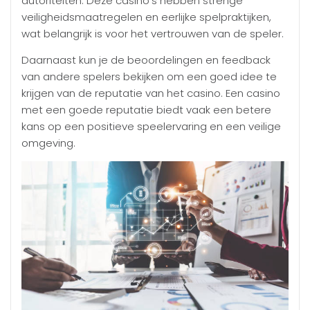
autoriteiten. Deze casino’s hebben strenge
veiligheidsmaatregelen en eerlijke spelpraktijken,
wat belangrijk is voor het vertrouwen van de speler.
Daarnaast kun je de beoordelingen en feedback
van andere spelers bekijken om een goed idee te
krijgen van de reputatie van het casino. Een casino
met een goede reputatie biedt vaak een betere
kans op een positieve speelervaring en een veilige
omgeving.