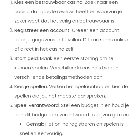
Kies een betrouwbaar casino:
Zoek naar een
casino dat goede reviews heeft en waarvan je
zeker weet dat het veilig en betrouwbaar is.
Registreer een account:
Creëer een account
door je gegevens in te vullen. Dit kan soms online
of direct in het casino zelf.
Stort geld:
Maak een eerste storting om te
kunnen spelen. Verschillende casino’s bieden
verschillende betalingsmethoden aan.
Kies je spellen:
Verken het spelaanbod en kies de
spellen die jou het meeste aanspreken.
Speel verantwoord:
Stel een budget in en houd je
aan dit budget om verantwoord te blijven gokken.
Gemak:
Het online registreren en spelen is
snel en eenvoudig.