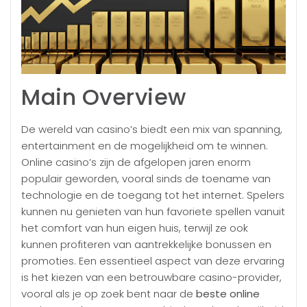
Main Overview
De wereld van casino’s biedt een mix van spanning,
entertainment en de mogelijkheid om te winnen.
Online casino’s zijn de afgelopen jaren enorm
populair geworden, vooral sinds de toename van
technologie en de toegang tot het internet. Spelers
kunnen nu genieten van hun favoriete spellen vanuit
het comfort van hun eigen huis, terwijl ze ook
kunnen profiteren van aantrekkelijke bonussen en
promoties. Een essentieel aspect van deze ervaring
is het kiezen van een betrouwbare casino-provider,
vooral als je op zoek bent naar de
beste online