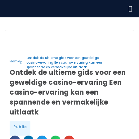
Ontdek de ultieme gids voor een geweldige
Home
casino-ervaring Een casino-ervaring kan een
spannende en vermakelijke uitlaatk
Ontdek de ultieme gids voor een
geweldige casino-ervaring Een
casino-ervaring kan een
spannende en vermakelijke
uitlaatk
Public