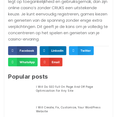
legt op toegankelijkheid en gebruiksgemak, dan zijn
online casino’s zonder CRUKS een uitstekende
keuze. Je kunt eenvoudig registreren, games kiezen
en genieten van de spanning zonder enige extra
verplichtingen. Dit geeft je de kans om je volledig te
concentreren op het spelen en genieten van je
casino-ervaring.
Facebook
LinkedIn
Twitter
WhatsApp
Email
Popular posts
I Will Do SEO Full On Page And Off Page
Optimization For Any Site
I Will Create, Fix, Customize, Your WordPress
Website