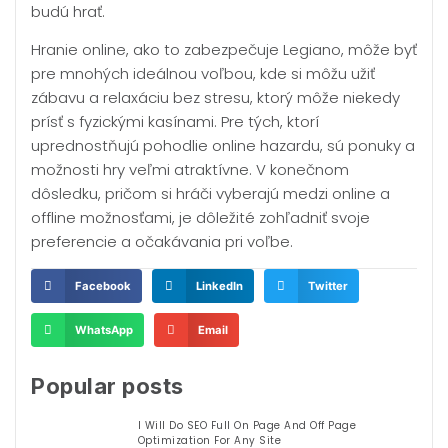
budú hrať.
Hranie online, ako to zabezpečuje Legiano, môže byť
pre mnohých ideálnou voľbou, kde si môžu užiť
zábavu a relaxáciu bez stresu, ktorý môže niekedy
prísť s fyzickými kasínami. Pre tých, ktorí
uprednostňujú pohodlie online hazardu, sú ponuky a
možnosti hry veľmi atraktívne. V konečnom
dôsledku, pričom si hráči vyberajú medzi online a
offline možnosťami, je dôležité zohľadniť svoje
preferencie a očakávania pri voľbe.
Facebook
LinkedIn
Twitter
WhatsApp
Email
Popular posts
I Will Do SEO Full On Page And Off Page
Optimization For Any Site