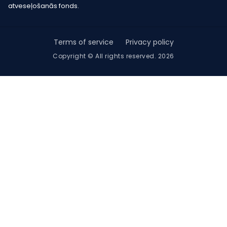
atveseļošanās fonds.
Terms of service
Privacy policy
Copyright © All rights reserved. 2026