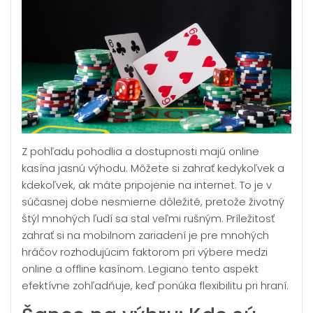
Z pohľadu pohodlia a dostupnosti majú online
kasína jasnú výhodu. Môžete si zahrať kedykoľvek a
kdekoľvek, ak máte pripojenie na internet. To je v
súčasnej dobe nesmierne dôležité, pretože životný
štýl mnohých ľudí sa stal veľmi rušným. Príležitosť
zahrať si na mobilnom zariadení je pre mnohých
hráčov rozhodujúcim faktorom pri výbere medzi
online a offline kasínom. Legiano tento aspekt
efektívne zohľadňuje, keď ponúka flexibilitu pri hraní.