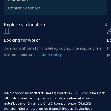
Content creator
Explore via location
Looking for work?
Lo
Join our platform for modeling, acting, makeup, and film-
Fi
related opportunities.
Join today
pr
SIA “Tribaso” noslēdza ar LIAA līgumu Nr.9.2-17-L-2025/1044 par
atbalsta saņemšanu pasākuma Latvijas Atveseļošanas un
noturības mehānisma plāna 2. komponentes “Digitālā
transformācija” ietvaros, ko finansē Eiropas Savienības