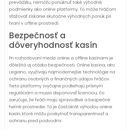
prevádzku, nemôžu ponúknuť také výhodné
podmienky ako online platformy. To môže hráčom
sťažovať získanie skutočne výhodných ponúk pri
hraní v offline prostredí.
Bezpečnosť a
dôveryhodnosť kasín
Pri rozhodovaní medzi online a offline kasínami je
dôležitá aj otázka bezpečnosti. Online kasína, ako
Legiano, využívajú najmodernejšie technológie na
ochranu osobných a finančných údajov hráčov.
Tieto platformy zvyčajne podliehajú prísnym
reguláciám a musia disponovať licenciou, čo
zaručuje, že hráči majú spravodlivé a bezpečné
herné prostredie. To je častokrát výhodou online
kasín, ktoré môžu poskytnúť transparentnosť a
ochranu pred podvodmi.