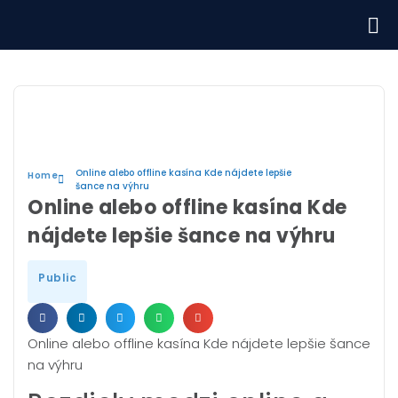
Online alebo offline kasína Kde nájdete lepšie
Home
šance na výhru
Online alebo offline kasína Kde
nájdete lepšie šance na výhru
Public
Online alebo offline kasína Kde nájdete lepšie šance
na výhru