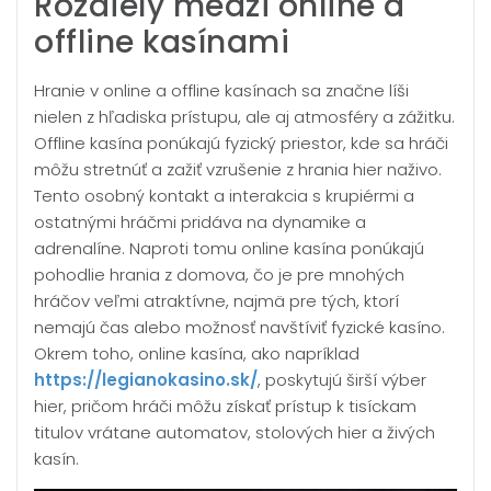
Rozdiely medzi online a
offline kasínami
Hranie v online a offline kasínach sa značne líši
nielen z hľadiska prístupu, ale aj atmosféry a zážitku.
Offline kasína ponúkajú fyzický priestor, kde sa hráči
môžu stretnúť a zažiť vzrušenie z hrania hier naživo.
Tento osobný kontakt a interakcia s krupiérmi a
ostatnými hráčmi pridáva na dynamike a
adrenalíne. Naproti tomu online kasína ponúkajú
pohodlie hrania z domova, čo je pre mnohých
hráčov veľmi atraktívne, najmä pre tých, ktorí
nemajú čas alebo možnosť navštíviť fyzické kasíno.
Okrem toho, online kasína, ako napríklad
https://legianokasino.sk/
, poskytujú širší výber
hier, pričom hráči môžu získať prístup k tisíckam
titulov vrátane automatov, stolových hier a živých
kasín.