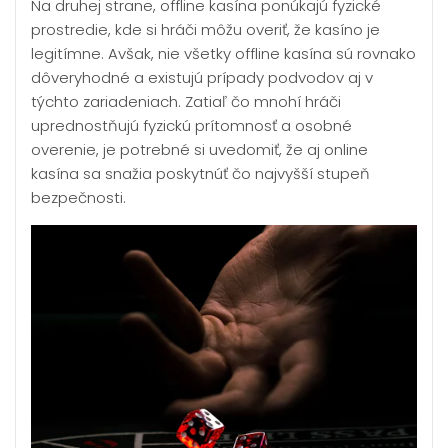
Na druhej strane, offline kasína ponúkajú fyzické
prostredie, kde si hráči môžu overiť, že kasíno je
legitímne. Avšak, nie všetky offline kasína sú rovnako
dôveryhodné a existujú prípady podvodov aj v
týchto zariadeniach. Zatiaľ čo mnohí hráči
uprednostňujú fyzickú prítomnosť a osobné
overenie, je potrebné si uvedomiť, že aj online
kasína sa snažia poskytnúť čo najvyšší stupeň
bezpečnosti.