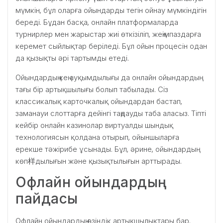
мүмкін, бұл оларға ойындарды тегін ойнау мүмкіндігін
береді. Бұдан басқа, онлайн платформаларда
турнирлер мен жарыстар жиі өткізіліп, жеңімпаздарға
керемет сыйлықтар беріледі. Бұл ойын процесін одан
да қызықты әрі тартымды етеді.
Ойындардың кең ауқымдылығы да онлайн ойындардың
тағы бір артықшылығы болып табылады. Сіз
классикалық карточкалық ойындардан бастап,
заманауи слоттарға дейінгі таңдауды таба аласыз. Тіпті
кейбір онлайн казинолар виртуалды шындық
технологиясын қолдана отырып, ойыншыларға
ерекше тәжірибе ұсынады. Бұл, әрине, ойындардың
көп样дылығын және қызықтылығын арттырады.
Офлайн ойындардың
пайдасы
Офлайн ойындардың өзіндік артықшылықтары бар.