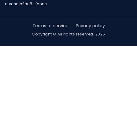
atveseļošanās fonds.
Terms of service
Privacy policy
Copyright © All rights reserved. 2026