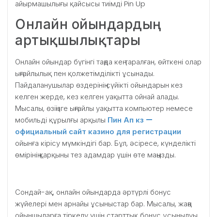
айырмашылығы қайсысы тиімді Pin Up
Онлайн ойындардың
артықшылықтары
Онлайн ойындар бүгінгі таңда кең таралған, өйткені олар
ыңғайлылық пен қолжетімділікті ұсынады.
Пайдаланушылар өздерінің сүйікті ойындарын кез
келген жерде, кез келген уақытта ойнай алады.
Мысалы, өзіңізге ыңғайлы уақытта компьютер немесе
мобильді құрылғы арқылы
Пин Ап кз —
официальный сайт казино для регистрации
ойынға кірісу мүмкіндігі бар. Бұл, әсіресе, күнделікті
өмірінің қарқыны тез адамдар үшін өте маңызды.
Сондай-ақ, онлайн ойындарда әртүрлі бонус
жүйелері мен арнайы ұсыныстар бар. Мысалы, жаңа
ойыншыларға тіркелу үшін старттық бонус ұсынылуы