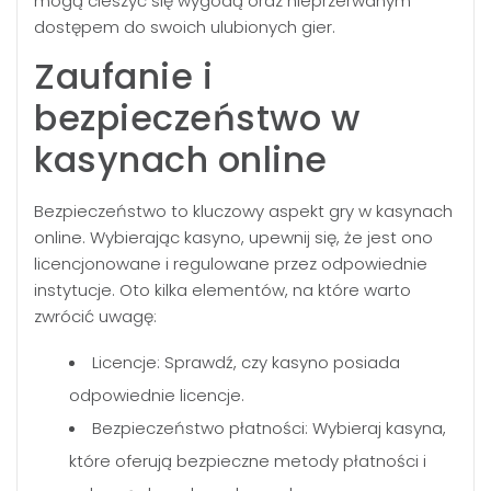
mogą cieszyć się wygodą oraz nieprzerwanym
dostępem do swoich ulubionych gier.
Zaufanie i
bezpieczeństwo w
kasynach online
Bezpieczeństwo to kluczowy aspekt gry w kasynach
online. Wybierając kasyno, upewnij się, że jest ono
licencjonowane i regulowane przez odpowiednie
instytucje. Oto kilka elementów, na które warto
zwrócić uwagę:
Licencje: Sprawdź, czy kasyno posiada
odpowiednie licencje.
Bezpieczeństwo płatności: Wybieraj kasyna,
które oferują bezpieczne metody płatności i