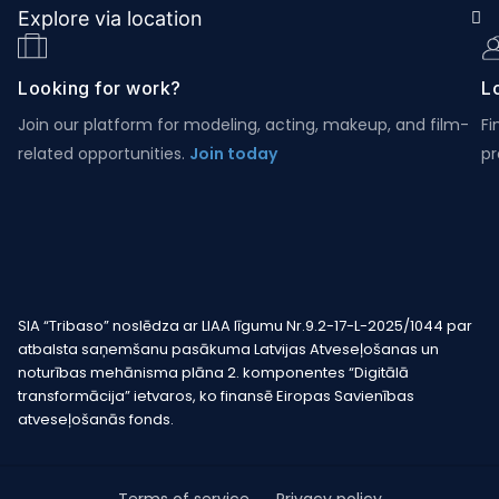
Explore via location
Looking for work?
Lo
Join our platform for modeling, acting, makeup, and film-
Fi
related opportunities.
Join today
pr
SIA “Tribaso” noslēdza ar LIAA līgumu Nr.9.2-17-L-2025/1044 par
atbalsta saņemšanu pasākuma Latvijas Atveseļošanas un
noturības mehānisma plāna 2. komponentes “Digitālā
transformācija” ietvaros, ko finansē Eiropas Savienības
atveseļošanās fonds.