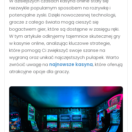
W dzisiejszych czasach kasyna online stały się
niezwykle popularnym sposobem na rozrywkę i
potencjalne zyski. Dzięki nowoczesnej technologii,
gracze z całego świata mogą cieszyć się
bogactwem gier, które są dostępne w zasięgu ręki.
W tym artykule odkryjemy tajemnice skutecznej gry
w kasynie online, analizując kluczowe strategie,
które pomogą Ci zwiększyć swoje szanse na
wygraną oraz unikać najczęstszych pułapek. Warto
zwrócić uwagę na
najnowsze kasyna
, które oferują
atrakcyjne opcje dla graczy.