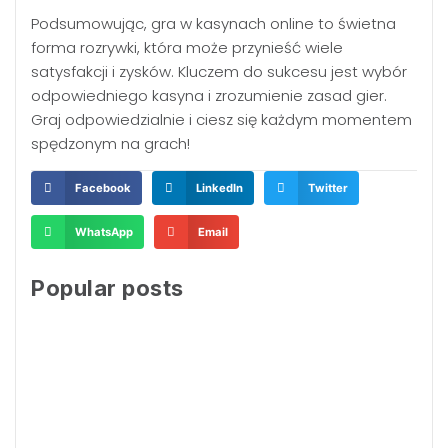
Podsumowując, gra w kasynach online to świetna
forma rozrywki, która może przynieść wiele
satysfakcji i zysków. Kluczem do sukcesu jest wybór
odpowiedniego kasyna i zrozumienie zasad gier.
Graj odpowiedzialnie i ciesz się każdym momentem
spędzonym na grach!
Facebook
LinkedIn
Twitter
WhatsApp
Email
Popular posts