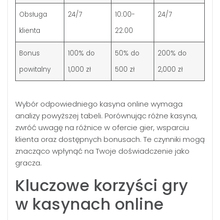
Obsługa
24/7
10:00-
24/7
klienta
22:00
Bonus
100% do
50% do
200% do
powitalny
1,000 zł
500 zł
2,000 zł
Wybór odpowiedniego kasyna online wymaga
analizy powyższej tabeli. Porównując różne kasyna,
zwróć uwagę na różnice w ofercie gier, wsparciu
klienta oraz dostępnych bonusach. Te czynniki mogą
znacząco wpłynąć na Twoje doświadczenie jako
gracza.
Kluczowe korzyści gry
w kasynach online