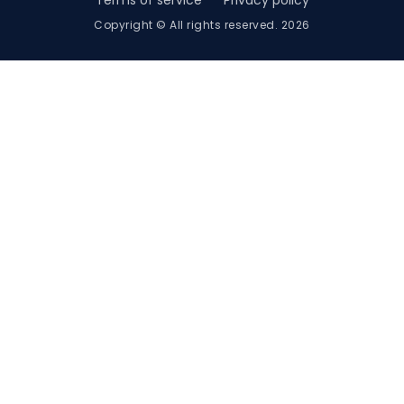
Terms of service
Privacy policy
Copyright © All rights reserved. 2026