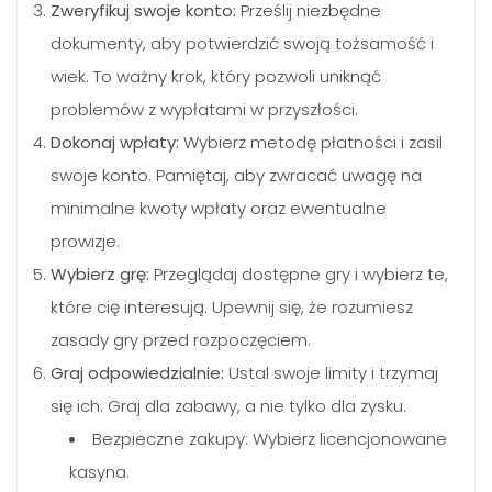
Zweryfikuj swoje konto:
Prześlij niezbędne
dokumenty, aby potwierdzić swoją tożsamość i
wiek. To ważny krok, który pozwoli uniknąć
problemów z wypłatami w przyszłości.
Dokonaj wpłaty:
Wybierz metodę płatności i zasil
swoje konto. Pamiętaj, aby zwracać uwagę na
minimalne kwoty wpłaty oraz ewentualne
prowizje.
Wybierz grę:
Przeglądaj dostępne gry i wybierz te,
które cię interesują. Upewnij się, że rozumiesz
zasady gry przed rozpoczęciem.
Graj odpowiedzialnie:
Ustal swoje limity i trzymaj
się ich. Graj dla zabawy, a nie tylko dla zysku.
Bezpieczne zakupy: Wybierz licencjonowane
kasyna.