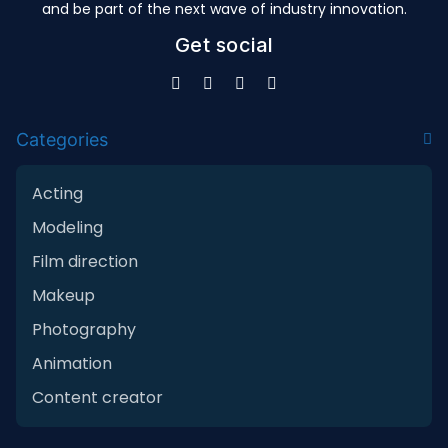
and be part of the next wave of industry innovation.
Get social
Categories
Acting
Modeling
Film direction
Makeup
Photography
Animation
Content creator