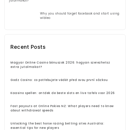
jutalmakat?
Why you should forget facebook and start using
wibleo
Recent Posts
Magyar Online Casino bónuszok 2026: hogyan szerezhetsz
extra jutalmakat?
Godz Casino: co potřebujete vědět před svou první sázkou
Kaasino spellen: ontdek de beste slots en live tafels voor 2026
Fast payouts at Online Pokies NZ: What players need to know
about withdrawal speeds
Unlocking the best horse racing betting sites Australia:
essential tips for new players