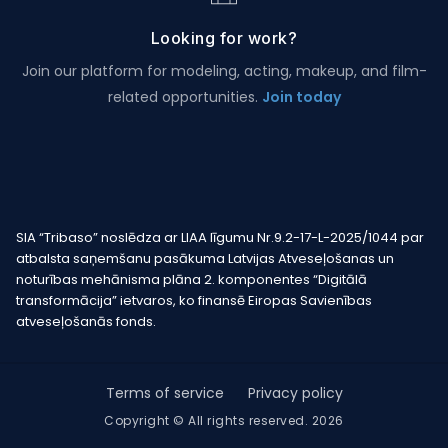
Looking for work?
Join our platform for modeling, acting, makeup, and film-
related opportunities.
Join today
SIA “Tribaso” noslēdza ar LIAA līgumu Nr.9.2-17-L-2025/1044 par
atbalsta saņemšanu pasākuma Latvijas Atveseļošanas un
noturības mehānisma plāna 2. komponentes “Digitālā
transformācija” ietvaros, ko finansē Eiropas Savienības
atveseļošanās fonds.
Terms of service
Privacy policy
Copyright © All rights reserved. 2026