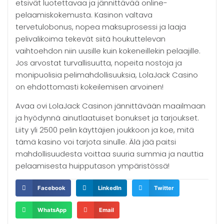
etsivät luotettavaa ja jännittävää online-
pelaamiskokemusta. Kasinon valtava
tervetulobonus, nopea maksuprosessi ja laaja
pelivalikoima tekevät siitä houkuttelevan
vaihtoehdon niin uusille kuin kokeneillekin pelaajille.
Jos arvostat turvallisuutta, nopeita nostoja ja
monipuolisia pelimahdollisuuksia, LolaJack Casino
on ehdottomasti kokeilemisen arvoinen!
Avaa ovi LolaJack Casinon jännittävään maailmaan
ja hyödynnä ainutlaatuiset bonukset ja tarjoukset.
Liity yli 2500 pelin käyttäjien joukkoon ja koe, mitä
tämä kasino voi tarjota sinulle. Älä jää paitsi
mahdollisuudesta voittaa suuria summia ja nauttia
pelaamisesta huipputason ympäristössä!
Facebook
LinkedIn
Twitter
WhatsApp
Email