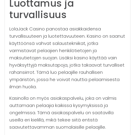
Luottamus ja
turvallisuus
LolaJack Casino panostaa asiakkaidensa
turvallisuuteen ja luotettavuuteen. Kasino on saanut
käyttöönsä vahvat salaustekniikat, jotka
varmistavat pelaajien henkilötietojen ja
maksutietojen suojan. Lisäksi kasino käyttää vain
hyväksyttyjä maksutapoja, jotka takaavat turvalliset
rahansiirrot. Tämä luo pelaajille rauhallisen
ympäristön, jossa he voivat nauttia pelaamisesta
ilman huolia.
Kasinolla on myös asiakaspalvelu, joka on valmis
auttamaan pelaajia kaikissa kysymyksissä ja
ongelmissa. Tämä asiakaspalvelu on saatavilla
useilla eri kielillä, mikä tekee siitä entistä
saavutettavamman suomalaisille pelaajille.