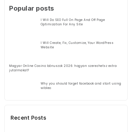
Popular posts
I Will Do SEO Full On Page And Off Page
Optimization For Any Site
I Will Create, Fix, Customize, Your WordPress
Website
Magyar Online Casino bónuszok 2026: hogyan szerezhetsz extra
jutalmakat?
Why you should forget facebook and start using
wibleo
Recent Posts