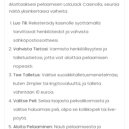
Aloittaaksesi pelaamisen LolaJack Casinolla, seuraa
näitä yksinkertaisia vaiheita:
Luo Tili:
Rekisteröidy kasinolle syöttämällä
tarvittavat henkilötiedot ja vahvista
sähköpostiosoitteesi.
Vahvista Tietosi:
Varmista henkilöllisyytesi ja
talletustietosi, jotta voit aloittaa pelaamisen
nopeasti.
Tee Talletus:
Valitse suosikkitalletusmenetelmäsi,
kuten Zimpler tai kryptovaluutta, ja talleta
vähintään 10 euroa.
Valitse Peli:
Selaa laajasta pelivalikoimasta ja
valitse haluamasi peli, olipa se kolikkopeli tai live-
pöytä.
Aloita Pelaaminen:
Nauti pelaamisesta ja