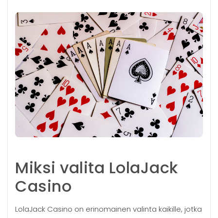
Miksi valita LolaJack
Casino
LolaJack Casino on erinomainen valinta kaikille, jotka