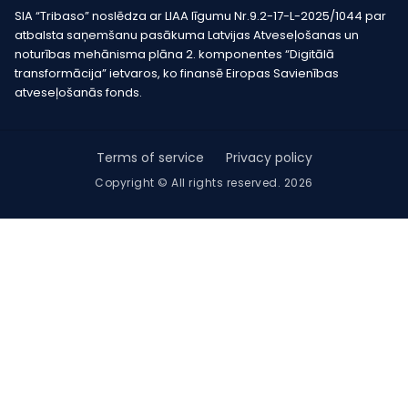
SIA “Tribaso” noslēdza ar LIAA līgumu Nr.9.2-17-L-2025/1044 par
atbalsta saņemšanu pasākuma Latvijas Atveseļošanas un
noturības mehānisma plāna 2. komponentes “Digitālā
transformācija” ietvaros, ko finansē Eiropas Savienības
atveseļošanās fonds.
Terms of service
Privacy policy
Copyright © All rights reserved. 2026