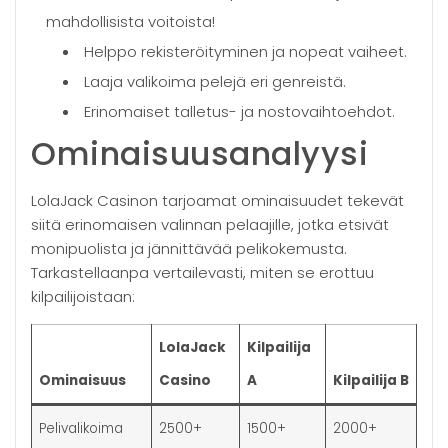
mahdollisista voitoista!
Helppo rekisteröityminen ja nopeat vaiheet.
Laaja valikoima pelejä eri genreistä.
Erinomaiset talletus- ja nostovaihtoehdot.
Ominaisuusanalyysi
LolaJack Casinon tarjoamat ominaisuudet tekevät
siitä erinomaisen valinnan pelaajille, jotka etsivät
monipuolista ja jännittävää pelikokemusta.
Tarkastellaanpa vertailevasti, miten se erottuu
kilpailijoistaan:
LolaJack
Kilpailija
Ominaisuus
Casino
A
Kilpailija B
Pelivalikoima
2500+
1500+
2000+