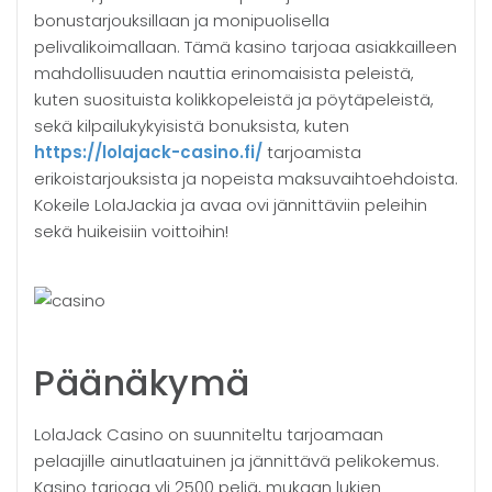
bonustarjouksillaan ja monipuolisella
pelivalikoimallaan. Tämä kasino tarjoaa asiakkailleen
mahdollisuuden nauttia erinomaisista peleistä,
kuten suosituista kolikkopeleistä ja pöytäpeleistä,
sekä kilpailukykyisistä bonuksista, kuten
https://lolajack-casino.fi/
tarjoamista
erikoistarjouksista ja nopeista maksuvaihtoehdoista.
Kokeile LolaJackia ja avaa ovi jännittäviin peleihin
sekä huikeisiin voittoihin!
Päänäkymä
LolaJack Casino on suunniteltu tarjoamaan
pelaajille ainutlaatuinen ja jännittävä pelikokemus.
Kasino tarjoaa yli 2500 peliä, mukaan lukien