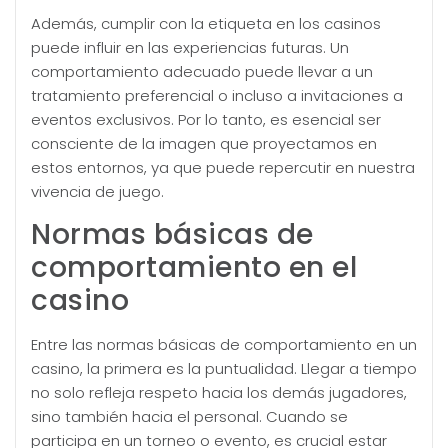
Además, cumplir con la etiqueta en los casinos
puede influir en las experiencias futuras. Un
comportamiento adecuado puede llevar a un
tratamiento preferencial o incluso a invitaciones a
eventos exclusivos. Por lo tanto, es esencial ser
consciente de la imagen que proyectamos en
estos entornos, ya que puede repercutir en nuestra
vivencia de juego.
Normas básicas de
comportamiento en el
casino
Entre las normas básicas de comportamiento en un
casino, la primera es la puntualidad. Llegar a tiempo
no solo refleja respeto hacia los demás jugadores,
sino también hacia el personal. Cuando se
participa en un torneo o evento, es crucial estar