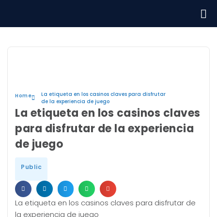
La etiqueta en los casinos claves para disfrutar
Home
de la experiencia de juego
La etiqueta en los casinos claves
para disfrutar de la experiencia
de juego
Public
La etiqueta en los casinos claves para disfrutar de
la experiencia de juego