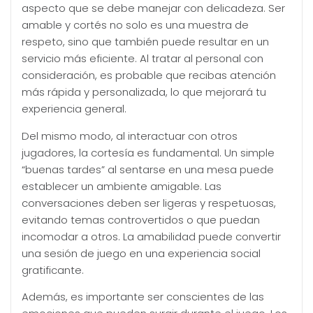
aspecto que se debe manejar con delicadeza. Ser
amable y cortés no solo es una muestra de
respeto, sino que también puede resultar en un
servicio más eficiente. Al tratar al personal con
consideración, es probable que recibas atención
más rápida y personalizada, lo que mejorará tu
experiencia general.
Del mismo modo, al interactuar con otros
jugadores, la cortesía es fundamental. Un simple
“buenas tardes” al sentarse en una mesa puede
establecer un ambiente amigable. Las
conversaciones deben ser ligeras y respetuosas,
evitando temas controvertidos o que puedan
incomodar a otros. La amabilidad puede convertir
una sesión de juego en una experiencia social
gratificante.
Además, es importante ser conscientes de las