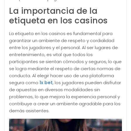
La importancia de la
etiqueta en los casinos
La etiqueta en los casinos es fundamental para
garantizar un ambiente de respeto y cordialidad
entre los jugadores y el personal. Al ser lugares de
entretenimiento, es vital que todos los
participantes se sientan cómodos y seguros, lo que
se logra mediante el respeto de ciertas normas de
conducta. Al elegir hacer uso de una plataforma
segura como
1x bet
, los jugadores pueden disfrutar
de apuestas en diversas modalidades sin
problemas, lo que mejora la experiencia personal y
contribuye a crear un ambiente agradable para los
demás asistentes.