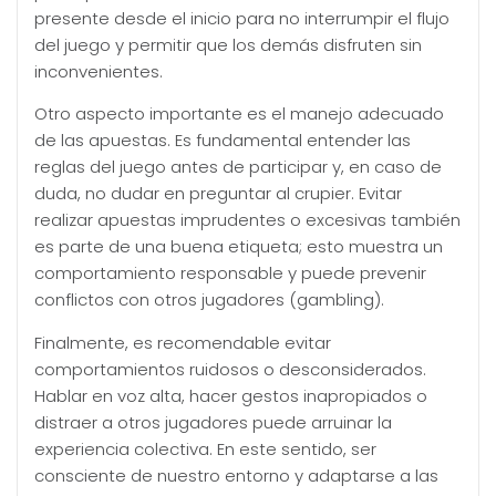
presente desde el inicio para no interrumpir el flujo
del juego y permitir que los demás disfruten sin
inconvenientes.
Otro aspecto importante es el manejo adecuado
de las apuestas. Es fundamental entender las
reglas del juego antes de participar y, en caso de
duda, no dudar en preguntar al crupier. Evitar
realizar apuestas imprudentes o excesivas también
es parte de una buena etiqueta; esto muestra un
comportamiento responsable y puede prevenir
conflictos con otros jugadores (gambling).
Finalmente, es recomendable evitar
comportamientos ruidosos o desconsiderados.
Hablar en voz alta, hacer gestos inapropiados o
distraer a otros jugadores puede arruinar la
experiencia colectiva. En este sentido, ser
consciente de nuestro entorno y adaptarse a las