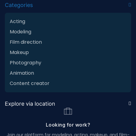
Categories
Acting
Modeling
Film direction
Makeup
Photography
Animation
Content creator
Explore via location
Looking for work?
Join our platform for modeling, acting, makeup, and film-