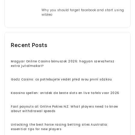
Why you should forget facebook and start using
wibleo
Recent Posts
Magyar Online Casino bónuszok 2026: hogyan szerezhetsz
extra jutalmakat?
Godz Casino: co potřebujete vědět před svou první sázkou
Kaasino spellen: ontdek de beste slots en live tafels voor 2026
Fast payouts at Online Pokies NZ: What players need to know
about withdrawal speeds
Unlocking the best horse racing betting sites Australia:
essential tips for new players