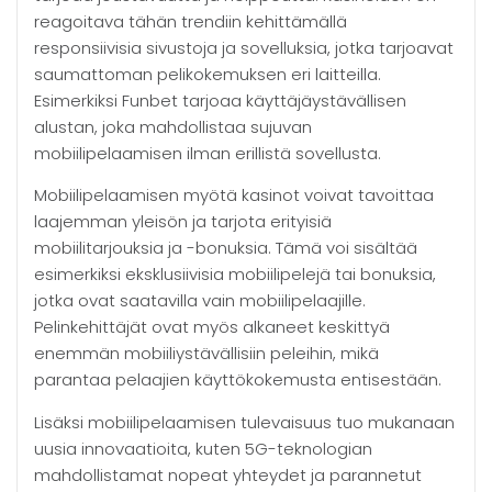
reagoitava tähän trendiin kehittämällä
responsiivisia sivustoja ja sovelluksia, jotka tarjoavat
saumattoman pelikokemuksen eri laitteilla.
Esimerkiksi Funbet tarjoaa käyttäjäystävällisen
alustan, joka mahdollistaa sujuvan
mobiilipelaamisen ilman erillistä sovellusta.
Mobiilipelaamisen myötä kasinot voivat tavoittaa
laajemman yleisön ja tarjota erityisiä
mobiilitarjouksia ja -bonuksia. Tämä voi sisältää
esimerkiksi eksklusiivisia mobiilipelejä tai bonuksia,
jotka ovat saatavilla vain mobiilipelaajille.
Pelinkehittäjät ovat myös alkaneet keskittyä
enemmän mobiiliystävällisiin peleihin, mikä
parantaa pelaajien käyttökokemusta entisestään.
Lisäksi mobiilipelaamisen tulevaisuus tuo mukanaan
uusia innovaatioita, kuten 5G-teknologian
mahdollistamat nopeat yhteydet ja parannetut