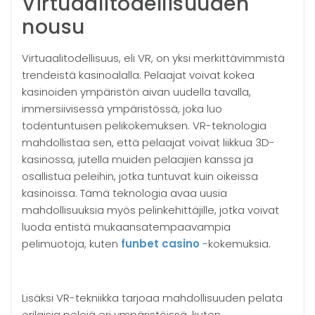
Virtuaalitodellisuuden
nousu
Virtuaalitodellisuus, eli VR, on yksi merkittävimmistä
trendeistä kasinoalalla. Pelaajat voivat kokea
kasinoiden ympäristön aivan uudella tavalla,
immersiivisessä ympäristössä, joka luo
todentuntuisen pelikokemuksen. VR-teknologia
mahdollistaa sen, että pelaajat voivat liikkua 3D-
kasinossa, jutella muiden pelaajien kanssa ja
osallistua peleihin, jotka tuntuvat kuin oikeissa
kasinoissa. Tämä teknologia avaa uusia
mahdollisuuksia myös pelinkehittäjille, jotka voivat
luoda entistä mukaansatempaavampia
pelimuotoja, kuten
funbet casino
-kokemuksia.
Lisäksi VR-tekniikka tarjoaa mahdollisuuden pelata
erilaisia pelejä eri ympäristöissä, kuten