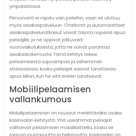
ympäristössä.
Personointi ei rajoitu vain peleihin, vaan se ulottuu
myös asiakaspalveluun. Chatbotit ja automaattiset
asiakaspalveluratkaisut voivat tarjota nopeaa apua
pelaajille, ja ne oppivat jatkuvasti
vuorovaikutuksesta, jotta ne voivat parantaa
asiakaskokemusta. Tämä kehitys tekee
pelaamisesta sujuvampaa ja vähemmän
stressaavaa, koska pelaajat saavat tarvittavaa
apua silloin, kun he sitä eniten tarvitsevat.
Mobiilipelaamisen
vallankumous
Mobiilipelaaminen on noussut merkittäväksi osaksi
kasinoalan kehitystä. Yhä useammat pelaajat
valitsevat pelaamisen mobiililaitteilla, koska se
tarjoaa joustavuutta ja helppoutta. Kasinoiden on