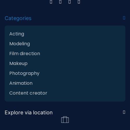
Categories
Acting
Modeling
Film direction
Makeup
Photography
Animation
Content creator
Explore via location