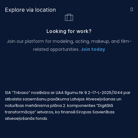
Explore via location
Looking for work?
Join our platform for modeling, acting, makeup, and film-
related opportunities.
Join today
SIA “Tribaso” noslēdza ar LIAA līgumu Nr.9.2-17-L-2025/1044 par
atbalsta saņemšanu pasākuma Latvijas Atveseļošanas un
noturības mehānisma plāna 2. komponentes “Digitālā
transformācija” ietvaros, ko finansē Eiropas Savienības
atveseļošanās fonds.