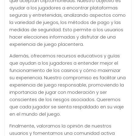
que aceptan criptomonedas. Nuestro objetivo es
ayudar a los jugadores a encontrar plataformas
seguras y entretenidas, analizando aspectos como
la variedad de juegos, los métodos de pago y las
medidas de seguridad. Esto permite a los usuarios
hacer elecciones informadas y disfrutar de una
experiencia de juego placentera.
Además, ofrecemos recursos educativos y guías
que ayudan a los jugadores a entender mejor el
funcionamiento de los casinos y cómo maximizar
su experiencia. Nuestro compromiso es facilitar una
experiencia de juego responsable, promoviendo la
importancia de jugar con moderación y ser
conscientes de los riesgos asociados. Queremos
que cada jugador se sienta respaldado en su viaje
en el mundo del juego.
Finalmente, valoramos la opinión de nuestros
usuarios y fomentamos una comunidad activa