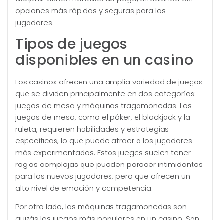
opciones más rápidas y seguras para los
jugadores.
Tipos de juegos
disponibles en un casino
Los casinos ofrecen una amplia variedad de juegos
que se dividen principalmente en dos categorías:
juegos de mesa y máquinas tragamonedas. Los
juegos de mesa, como el póker, el blackjack y la
ruleta, requieren habilidades y estrategias
específicas, lo que puede atraer a los jugadores
más experimentados. Estos juegos suelen tener
reglas complejas que pueden parecer intimidantes
para los nuevos jugadores, pero que ofrecen un
alto nivel de emoción y competencia.
Por otro lado, las máquinas tragamonedas son
quizás los juegos más populares en un casino. Son