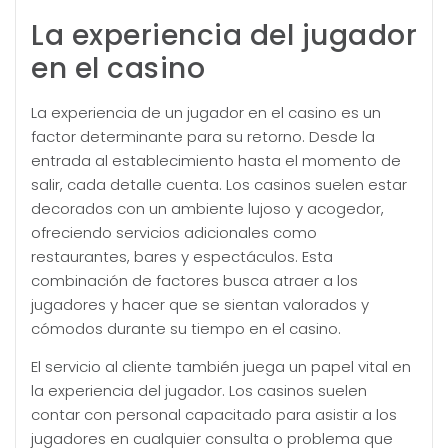
La experiencia del jugador
en el casino
La experiencia de un jugador en el casino es un
factor determinante para su retorno. Desde la
entrada al establecimiento hasta el momento de
salir, cada detalle cuenta. Los casinos suelen estar
decorados con un ambiente lujoso y acogedor,
ofreciendo servicios adicionales como
restaurantes, bares y espectáculos. Esta
combinación de factores busca atraer a los
jugadores y hacer que se sientan valorados y
cómodos durante su tiempo en el casino.
El servicio al cliente también juega un papel vital en
la experiencia del jugador. Los casinos suelen
contar con personal capacitado para asistir a los
jugadores en cualquier consulta o problema que