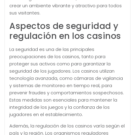
crear un ambiente vibrante y atractivo para todos
sus visitantes.
Aspectos de seguridad y
regulación en los casinos
La seguridad es una de las principales
preocupaciones de los casinos, tanto para
proteger sus activos como para garantizar la
seguridad de los jugadores. Los casinos utilizan
tecnología avanzada, como cámaras de vigilancia
y sistemas de monitoreo en tiempo real, para
prevenir fraudes y comportamientos sospechosos.
Estas medidas son esenciales para mantener la
integridad de los juegos y la confianza de los
jugadores en el establecimiento.
Además, la regulación de los casinos varía según el
país y la región. Los organismos reguladores