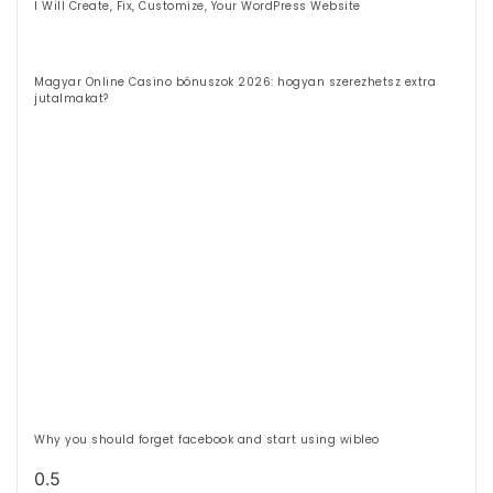
I Will Create, Fix, Customize, Your WordPress Website
Magyar Online Casino bónuszok 2026: hogyan szerezhetsz extra
jutalmakat?
Why you should forget facebook and start using wibleo