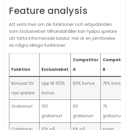
Feature analysis
Att veta mer om de funktioner och erbjudanden
som Exclusivebet tillhandahåller kan hjälpa spelare
att fatta informerade beslut. Här är en jämförelse
av några viktiga funktioner:
Competitor
Competitor
Funktion
Exclusivebet
A
B
Bonusar för
Upp till 100%
50% bonus
75% bonus
nya spelare
bonus
Gratissnurr
100
50
75
gratissnurr
gratissnurr
gratissnurr
Cashback-
10% på
5% på
Ingen