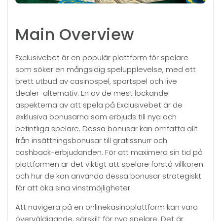
Main Overview
Exclusivebet är en populär plattform för spelare
som söker en mångsidig spelupplevelse, med ett
brett utbud av casinospel, sportspel och live
dealer-alternativ. En av de mest lockande
aspekterna av att spela på Exclusivebet är de
exklusiva bonusarna som erbjuds till nya och
befintliga spelare. Dessa bonusar kan omfatta allt
från insättningsbonusar till gratissnurr och
cashback-erbjudanden. För att maximera sin tid på
plattformen är det viktigt att spelare förstå villkoren
och hur de kan använda dessa bonusar strategiskt
för att öka sina vinstmöjligheter.
Att navigera på en onlinekasinoplattform kan vara
överväldigande, särskilt för nya spelare. Det är