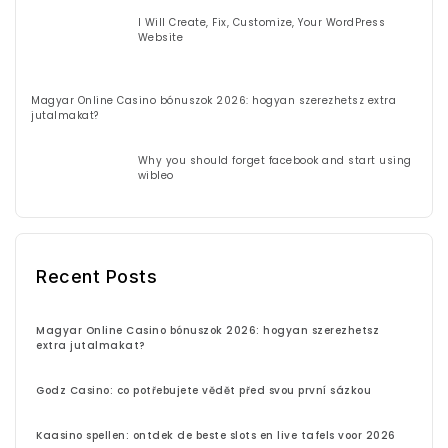
I Will Create, Fix, Customize, Your WordPress
Website
Magyar Online Casino bónuszok 2026: hogyan szerezhetsz extra
jutalmakat?
Why you should forget facebook and start using
wibleo
Recent Posts
Magyar Online Casino bónuszok 2026: hogyan szerezhetsz
extra jutalmakat?
Godz Casino: co potřebujete vědět před svou první sázkou
Kaasino spellen: ontdek de beste slots en live tafels voor 2026