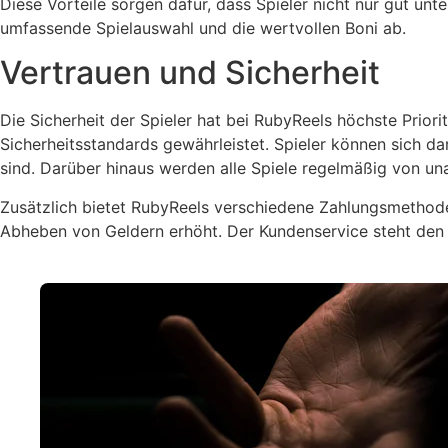
Diese Vorteile sorgen dafür, dass Spieler nicht nur gut un
umfassende Spielauswahl und die wertvollen Boni ab.
Vertrauen und Sicherheit
Die Sicherheit der Spieler hat bei RubyReels höchste Prior
Sicherheitsstandards gewährleistet. Spieler können sich d
sind. Darüber hinaus werden alle Spiele regelmäßig von un
Zusätzlich bietet RubyReels verschiedene Zahlungsmethode
Abheben von Geldern erhöht. Der Kundenservice steht den S