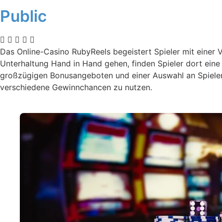
Public
Das Online-Casino RubyReels begeistert Spieler mit einer 
Unterhaltung Hand in Hand gehen, finden Spieler dort eine
großzügigen Bonusangeboten und einer Auswahl an Spiele
verschiedene Gewinnchancen zu nutzen.