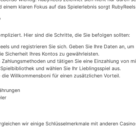
 einem klaren Fokus auf das Spielerlebnis sorgt RubyReels
?
pliziert. Hier sind die Schritte, die Sie befolgen sollten:
s und registrieren Sie sich. Geben Sie Ihre Daten an, um I
ie Sicherheit Ihres Kontos zu gewährleisten.
n Zahlungsmethoden und tätigen Sie eine Einzahlung von m
ielbibliothek und wählen Sie Ihr Lieblingsspiel aus.
die Willkommensboni für einen zusätzlichen Vorteil.
währungen
ler
rgleichen wir einige Schlüsselmerkmale mit anderen Casinos