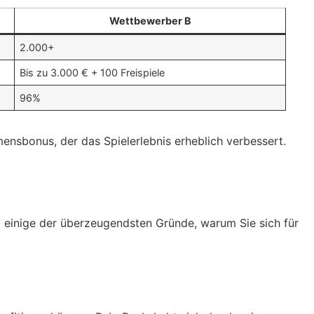
Wettbewerber B
2.000+
Bis zu 3.000 € + 100 Freispiele
96%
ensbonus, der das Spielerlebnis erheblich verbessert.
nd einige der überzeugendsten Gründe, warum Sie sich für