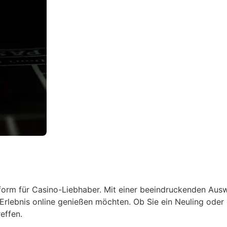
form für Casino-Liebhaber. Mit einer beeindruckenden Aus
no-Erlebnis online genießen möchten. Ob Sie ein Neuling oder
effen.