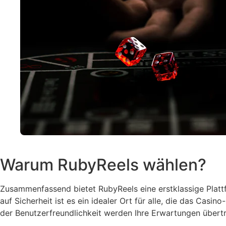
Warum RubyReels wählen?
Zusammenfassend bietet RubyReels eine erstklassige Platt
auf Sicherheit ist es ein idealer Ort für alle, die das Casi
der Benutzerfreundlichkeit werden Ihre Erwartungen übertr