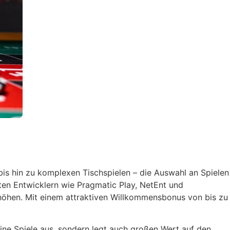
 bis hin zu komplexen Tischspielen – die Auswahl an Spielen
bten Entwicklern wie Pragmatic Play, NetEnt und
höhen. Mit einem attraktiven Willkommensbonus von bis zu
eine Spiele aus, sondern legt auch großen Wert auf den