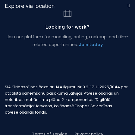
Explore via location
Looking for work?
Join our platform for modeling, acting, makeup, and film-
related opportunities.
Join today
SIA “Tribaso” noslēdza ar LIAA līgumu Nr.9.2-17-L-2025/1044 par
atbalsta saņemšanu pasākuma Latvijas Atveseļošanas un
noturības mehānisma plāna 2. komponentes “Digitālā
transformācija” ietvaros, ko finansē Eiropas Savienības
atveseļošanās fonds.
Terms of service
Privacy policy