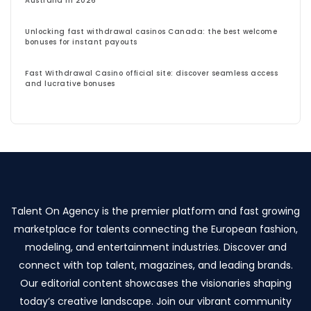
Australia in 2026
Unlocking fast withdrawal casinos Canada: the best welcome
bonuses for instant payouts
Fast Withdrawal Casino official site: discover seamless access
and lucrative bonuses
Talent On Agency is the premier platform and fast growing
marketplace for talents connecting the European fashion,
modeling, and entertainment industries. Discover and
connect with top talent, magazines, and leading brands.
Our editorial content showcases the visionaries shaping
today’s creative landscape. Join our vibrant community