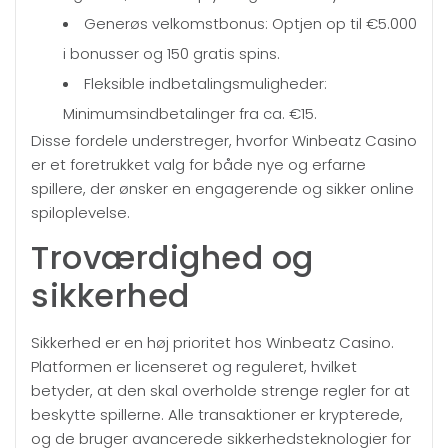
Generøs velkomstbonus: Optjen op til €5.000
i bonusser og 150 gratis spins.
Fleksible indbetalingsmuligheder:
Minimumsindbetalinger fra ca. €15.
Disse fordele understreger, hvorfor Winbeatz Casino
er et foretrukket valg for både nye og erfarne
spillere, der ønsker en engagerende og sikker online
spiloplevelse.
Troværdighed og
sikkerhed
Sikkerhed er en høj prioritet hos Winbeatz Casino.
Platformen er licenseret og reguleret, hvilket
betyder, at den skal overholde strenge regler for at
beskytte spillerne. Alle transaktioner er krypterede,
og de bruger avancerede sikkerhedsteknologier for