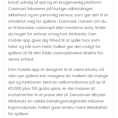
bredt udvalg af spil og en brugervenlig platform.
Casinoet fokuserer på hurtige udbetalinger,
sikkerhed og en personlig service, som gør det til et
attraktivt valg for spillere i Danmark. Uanset om du
er til klassiske casinospil eller moderne slots, finder
du noget for enhver smag hos Winbeatz. Den
mobile app giver dig frihed til at spille hvor som
helst og når som helst, hvilket gør det muligt for
spillere at få den fulde casinoplevelse direkte fra
deres enhed.
Den mobile app er designet til at være intuitiv, så
selv nye spillere kan navigere let mellem de mange
spil og funktioner. Med en velkomstbonus på op til
€5.000 plus 150 gratis spins, er der masser af
incitamenter til at prøve det af. Derudover tilbyder
Winbeatz en række betalingsmuligheder inklusive
kryptovalutaer, hvilket giver endnu mere fleksibilitet
for spillere.