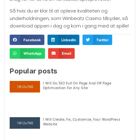
Så hvis du er klar til at opleve kvaliteten og
underholdningen, som Winbeatz Casino tilbyder, så
download appen i dag og kom i gang med at spille!
Facebook
LinkedIn
Twitter
WhatsApp
Email
Popular posts
I Will Do SEO Full On Page And Off Page
Optimization For Any Site
I Will Create, Fix, Customize, Your WordPress
Website