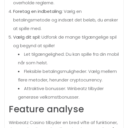
overholde reglerne.
Foretag en indbetaling:
Vælg en
betalingsmetode og indsæt det beløb, du ønsker
at spille med.
Vælg dit spil:
Udforsk de mange tilgængelige spil
og begynd at spille!
Let tilgængelighed: Du kan spille fra din mobil
når som helst.
Fleksible betalingsmuligheder: Vælg mellem
flere metoder, herunder cryptocurrency.
Attraktive bonusser: Winbeatz tilbyder
generøse velkomstbonusser.
Feature analyse
Winbeatz Casino tilbyder en bred vifte af funktioner,