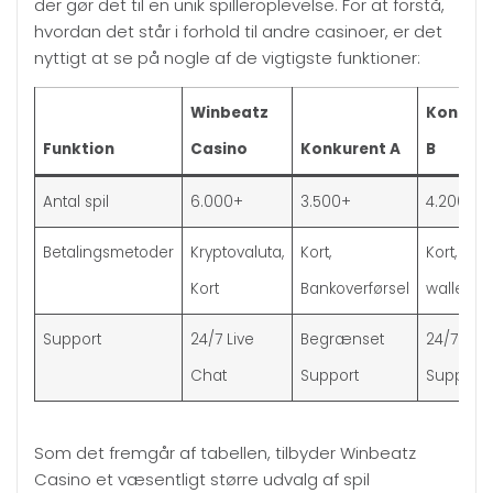
der gør det til en unik spilleroplevelse. For at forstå,
hvordan det står i forhold til andre casinoer, er det
nyttigt at se på nogle af de vigtigste funktioner:
Winbeatz
Konkure
Funktion
Casino
Konkurent A
B
Antal spil
6.000+
3.500+
4.200+
Betalingsmetoder
Kryptovaluta,
Kort,
Kort, E-
Kort
Bankoverførsel
wallets
Support
24/7 Live
Begrænset
24/7 E-m
Chat
Support
Support
Som det fremgår af tabellen, tilbyder Winbeatz
Casino et væsentligt større udvalg af spil