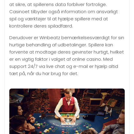
at sikre, at spillerens data forbliver fortrolige.
Casinoet tilbyder også information om ansvarligt
spil og værktøjer til at hjælpe spillere med at
kontrollere deres spiladfærd.
Derudover er Winbeatz bemærkelsesværdigt for sin
hurtige behandling af udbetalinger. Spillere kan
forvente at modtage deres gevinster hurtigt, hvilket
er en vigtig faktor i valget af online casino. Med
support 24/7 via live chat og e-mail er hjælp altid
tæt på, når du har brug for det.