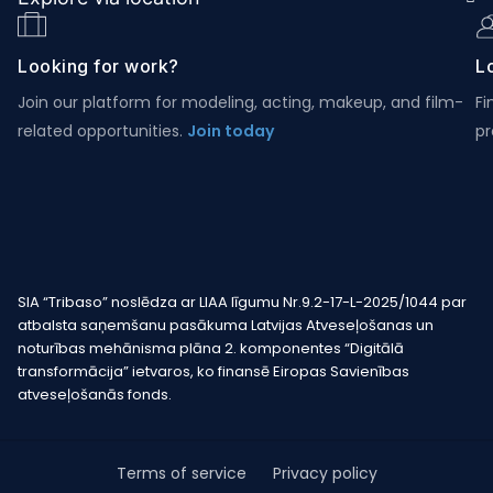
Looking for work?
Lo
Join our platform for modeling, acting, makeup, and film-
Fi
related opportunities.
Join today
pr
SIA “Tribaso” noslēdza ar LIAA līgumu Nr.9.2-17-L-2025/1044 par
atbalsta saņemšanu pasākuma Latvijas Atveseļošanas un
noturības mehānisma plāna 2. komponentes “Digitālā
transformācija” ietvaros, ko finansē Eiropas Savienības
atveseļošanās fonds.
Terms of service
Privacy policy