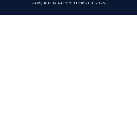
Copyright © All rights reserved. 2026