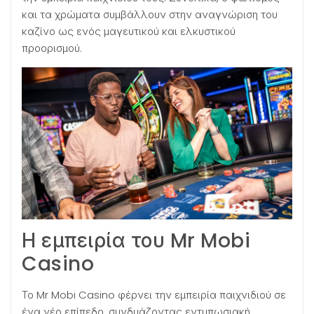
και τα χρώματα συμβάλλουν στην αναγνώριση του
καζίνο ως ενός μαγευτικού και ελκυστικού
προορισμού.
Η εμπειρία του Mr Mobi
Casino
Το Mr Mobi Casino φέρνει την εμπειρία παιχνιδιού σε
ένα νέο επίπεδο, συνδυάζοντας εντυπωσιακή