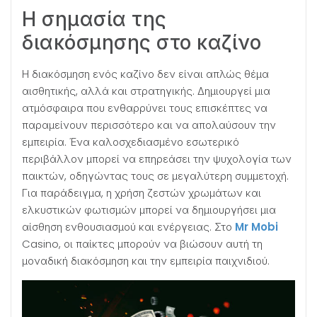
Η σημασία της
διακόσμησης στο καζίνο
Η διακόσμηση ενός καζίνο δεν είναι απλώς θέμα
αισθητικής, αλλά και στρατηγικής. Δημιουργεί μια
ατμόσφαιρα που ενθαρρύνει τους επισκέπτες να
παραμείνουν περισσότερο και να απολαύσουν την
εμπειρία. Ένα καλοσχεδιασμένο εσωτερικό
περιβάλλον μπορεί να επηρεάσει την ψυχολογία των
παικτών, οδηγώντας τους σε μεγαλύτερη συμμετοχή.
Για παράδειγμα, η χρήση ζεστών χρωμάτων και
ελκυστικών φωτισμών μπορεί να δημιουργήσει μια
αίσθηση ενθουσιασμού και ενέργειας. Στο
Mr Mobi
Casino, οι παίκτες μπορούν να βιώσουν αυτή τη
μοναδική διακόσμηση και την εμπειρία παιχνιδιού.