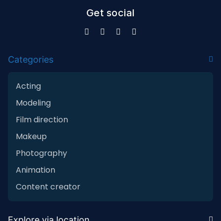
Get social
Categories
Acting
Modeling
Film direction
Makeup
Photography
Animation
Content creator
Explore via location