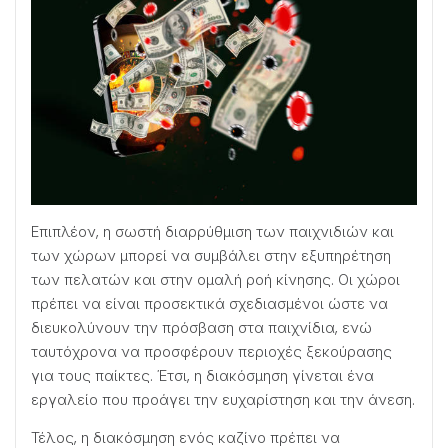
Επιπλέον, η σωστή διαρρύθμιση των παιχνιδιών και
των χώρων μπορεί να συμβάλει στην εξυπηρέτηση
των πελατών και στην ομαλή ροή κίνησης. Οι χώροι
πρέπει να είναι προσεκτικά σχεδιασμένοι ώστε να
διευκολύνουν την πρόσβαση στα παιχνίδια, ενώ
ταυτόχρονα να προσφέρουν περιοχές ξεκούρασης
για τους παίκτες. Έτσι, η διακόσμηση γίνεται ένα
εργαλείο που προάγει την ευχαρίστηση και την άνεση.
Τέλος, η διακόσμηση ενός καζίνο πρέπει να