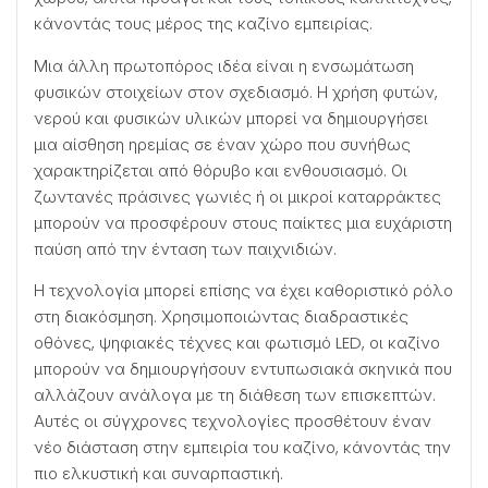
κάνοντάς τους μέρος της καζίνο εμπειρίας.
Μια άλλη πρωτοπόρος ιδέα είναι η ενσωμάτωση
φυσικών στοιχείων στον σχεδιασμό. Η χρήση φυτών,
νερού και φυσικών υλικών μπορεί να δημιουργήσει
μια αίσθηση ηρεμίας σε έναν χώρο που συνήθως
χαρακτηρίζεται από θόρυβο και ενθουσιασμό. Οι
ζωντανές πράσινες γωνιές ή οι μικροί καταρράκτες
μπορούν να προσφέρουν στους παίκτες μια ευχάριστη
παύση από την ένταση των παιχνιδιών.
Η τεχνολογία μπορεί επίσης να έχει καθοριστικό ρόλο
στη διακόσμηση. Χρησιμοποιώντας διαδραστικές
οθόνες, ψηφιακές τέχνες και φωτισμό LED, οι καζίνο
μπορούν να δημιουργήσουν εντυπωσιακά σκηνικά που
αλλάζουν ανάλογα με τη διάθεση των επισκεπτών.
Αυτές οι σύγχρονες τεχνολογίες προσθέτουν έναν
νέο διάσταση στην εμπειρία του καζίνο, κάνοντάς την
πιο ελκυστική και συναρπαστική.