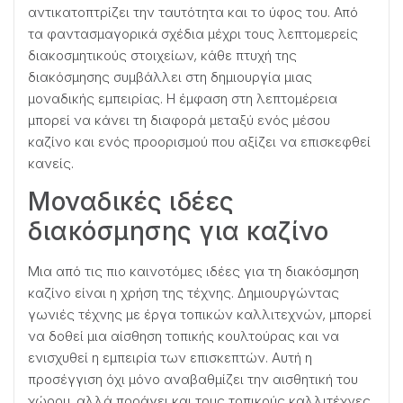
αντικατοπτρίζει την ταυτότητα και το ύφος του. Από
τα φαντασμαγορικά σχέδια μέχρι τους λεπτομερείς
διακοσμητικούς στοιχείων, κάθε πτυχή της
διακόσμησης συμβάλλει στη δημιουργία μιας
μοναδικής εμπειρίας. Η έμφαση στη λεπτομέρεια
μπορεί να κάνει τη διαφορά μεταξύ ενός μέσου
καζίνο και ενός προορισμού που αξίζει να επισκεφθεί
κανείς.
Μοναδικές ιδέες
διακόσμησης για καζίνο
Μια από τις πιο καινοτόμες ιδέες για τη διακόσμηση
καζίνο είναι η χρήση της τέχνης. Δημιουργώντας
γωνιές τέχνης με έργα τοπικών καλλιτεχνών, μπορεί
να δοθεί μια αίσθηση τοπικής κουλτούρας και να
ενισχυθεί η εμπειρία των επισκεπτών. Αυτή η
προσέγγιση όχι μόνο αναβαθμίζει την αισθητική του
χώρου, αλλά προάγει και τους τοπικούς καλλιτέχνες,