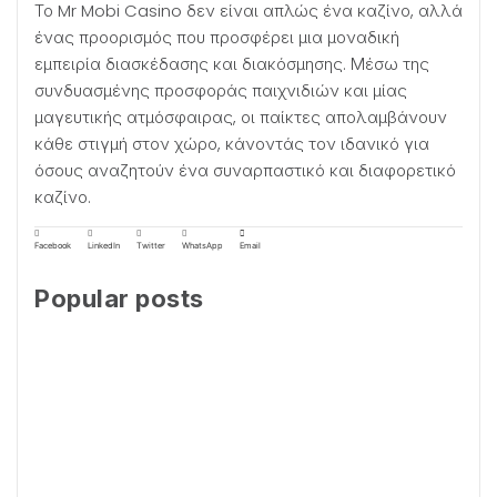
Το Mr Mobi Casino δεν είναι απλώς ένα καζίνο, αλλά
ένας προορισμός που προσφέρει μια μοναδική
εμπειρία διασκέδασης και διακόσμησης. Μέσω της
συνδυασμένης προσφοράς παιχνιδιών και μίας
μαγευτικής ατμόσφαιρας, οι παίκτες απολαμβάνουν
κάθε στιγμή στον χώρο, κάνοντάς τον ιδανικό για
όσους αναζητούν ένα συναρπαστικό και διαφορετικό
καζίνο.
Facebook
LinkedIn
Twitter
WhatsApp
Email
Popular posts