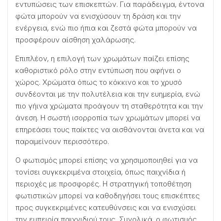
εντυπώσεις των επισκεπτών. Για παράδειγμα, έντονα
φώτα μπορούν να ενισχύσουν τη δράση και την
ενέργεια, ενώ πιο ήπια και ζεστά φώτα μπορούν να
προσφέρουν αίσθηση χαλάρωσης.
Επιπλέον, η επιλογή των χρωμάτων παίζει επίσης
καθοριστικό ρόλο στην εντύπωση που αφήνει ο
χώρος. Χρώματα όπως το κόκκινο και το χρυσό
συνδέονται με την πολυτέλεια και την ευημερία, ενώ
πιο γήινα χρώματα προάγουν τη σταθερότητα και την
άνεση. Η σωστή ισορροπία των χρωμάτων μπορεί να
επηρεάσει τους παίκτες να αισθάνονται άνετα και να
παραμείνουν περισσότερο.
Ο φωτισμός μπορεί επίσης να χρησιμοποιηθεί για να
τονίσει συγκεκριμένα στοιχεία, όπως παιχνίδια ή
περιοχές με προσφορές. Η στρατηγική τοποθέτηση
φωτιστικών μπορεί να καθοδηγήσει τους επισκέπτες
προς συγκεκριμένες κατευθύνσεις και να ενισχύσει
την εμπειρία παιχνιδιού τους. Συνολικά, ο φωτισμός