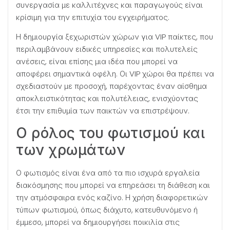
συνεργασία με καλλιτέχνες και παραγωγούς είναι
κρίσιμη για την επιτυχία του εγχειρήματος.
Η δημιουργία ξεχωριστών χώρων για VIP παίκτες, που
περιλαμβάνουν ειδικές υπηρεσίες και πολυτελείς
ανέσεις, είναι επίσης μια ιδέα που μπορεί να
αποφέρει σημαντικά οφέλη. Οι VIP χώροι θα πρέπει να
σχεδιαστούν με προσοχή, παρέχοντας έναν αίσθημα
αποκλειστικότητας και πολυτέλειας, ενισχύοντας
έτσι την επιθυμία των παικτών να επιστρέψουν.
Ο ρόλος του φωτισμού και
των χρωμάτων
Ο φωτισμός είναι ένα από τα πιο ισχυρά εργαλεία
διακόσμησης που μπορεί να επηρεάσει τη διάθεση και
την ατμόσφαιρα ενός καζίνο. Η χρήση διαφορετικών
τύπων φωτισμού, όπως διάχυτο, κατευθυνόμενο ή
έμμεσο, μπορεί να δημιουργήσει ποικιλία στις