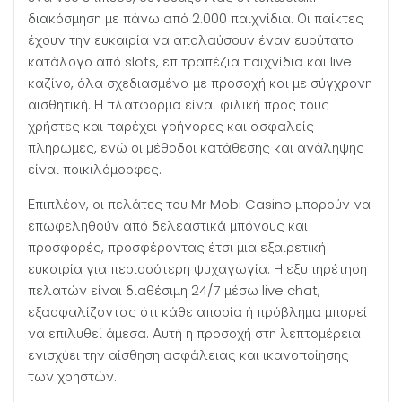
διακόσμηση με πάνω από 2.000 παιχνίδια. Οι παίκτες
έχουν την ευκαιρία να απολαύσουν έναν ευρύτατο
κατάλογο από slots, επιτραπέζια παιχνίδια και live
καζίνο, όλα σχεδιασμένα με προσοχή και με σύγχρονη
αισθητική. Η πλατφόρμα είναι φιλική προς τους
χρήστες και παρέχει γρήγορες και ασφαλείς
πληρωμές, ενώ οι μέθοδοι κατάθεσης και ανάληψης
είναι ποικιλόμορφες.
Επιπλέον, οι πελάτες του Mr Mobi Casino μπορούν να
επωφεληθούν από δελεαστικά μπόνους και
προσφορές, προσφέροντας έτσι μια εξαιρετική
ευκαιρία για περισσότερη ψυχαγωγία. Η εξυπηρέτηση
πελατών είναι διαθέσιμη 24/7 μέσω live chat,
εξασφαλίζοντας ότι κάθε απορία ή πρόβλημα μπορεί
να επιλυθεί άμεσα. Αυτή η προσοχή στη λεπτομέρεια
ενισχύει την αίσθηση ασφάλειας και ικανοποίησης
των χρηστών.