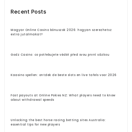
Recent Posts
Magyar Online Casino bónuszok 2026: hogyan szerezhetsz
extra jutalmakat?
Godz Casino: co potřebujete vědět před svou první sázkou
Kaasino spellen: ontdek de beste slots en live tafels voor 2026
Fast payouts at Online Pokies NZ: What players need to know
about withdrawal speeds
Unlocking the best horse racing betting sites Australia:
essential tips for new players