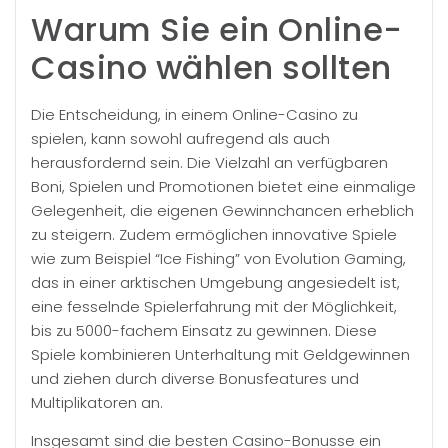
Warum Sie ein Online-
Casino wählen sollten
Die Entscheidung, in einem Online-Casino zu
spielen, kann sowohl aufregend als auch
herausfordernd sein. Die Vielzahl an verfügbaren
Boni, Spielen und Promotionen bietet eine einmalige
Gelegenheit, die eigenen Gewinnchancen erheblich
zu steigern. Zudem ermöglichen innovative Spiele
wie zum Beispiel “Ice Fishing” von Evolution Gaming,
das in einer arktischen Umgebung angesiedelt ist,
eine fesselnde Spielerfahrung mit der Möglichkeit,
bis zu 5000-fachem Einsatz zu gewinnen. Diese
Spiele kombinieren Unterhaltung mit Geldgewinnen
und ziehen durch diverse Bonusfeatures und
Multiplikatoren an.
Insgesamt sind die besten Casino-Bonusse ein