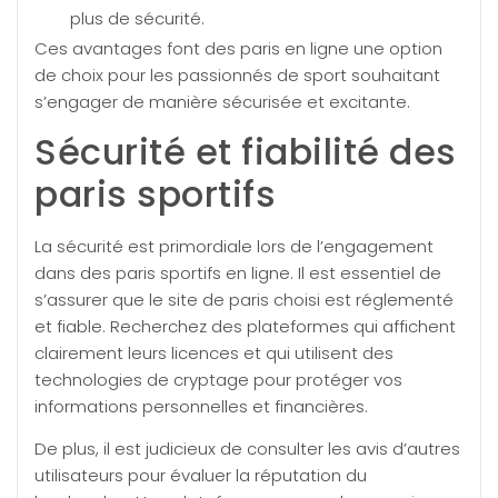
plus de sécurité.
Ces avantages font des paris en ligne une option
de choix pour les passionnés de sport souhaitant
s’engager de manière sécurisée et excitante.
Sécurité et fiabilité des
paris sportifs
La sécurité est primordiale lors de l’engagement
dans des paris sportifs en ligne. Il est essentiel de
s’assurer que le site de paris choisi est réglementé
et fiable. Recherchez des plateformes qui affichent
clairement leurs licences et qui utilisent des
technologies de cryptage pour protéger vos
informations personnelles et financières.
De plus, il est judicieux de consulter les avis d’autres
utilisateurs pour évaluer la réputation du