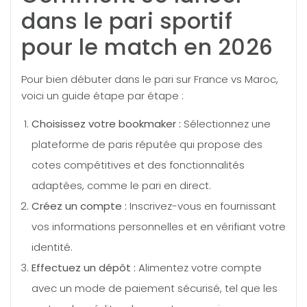
dans le pari sportif
pour le match en 2026
Pour bien débuter dans le pari sur France vs Maroc,
voici un guide étape par étape :
Choisissez votre bookmaker :
Sélectionnez une
plateforme de paris réputée qui propose des
cotes compétitives et des fonctionnalités
adaptées, comme le pari en direct.
Créez un compte :
Inscrivez-vous en fournissant
vos informations personnelles et en vérifiant votre
identité.
Effectuez un dépôt :
Alimentez votre compte
avec un mode de paiement sécurisé, tel que les