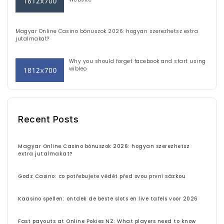
Magyar Online Casino bónuszok 2026: hogyan szerezhetsz extra
jutalmakat?
Why you should forget facebook and start using
wibleo
Recent Posts
Magyar Online Casino bónuszok 2026: hogyan szerezhetsz
extra jutalmakat?
Godz Casino: co potřebujete vědět před svou první sázkou
Kaasino spellen: ontdek de beste slots en live tafels voor 2026
Fast payouts at Online Pokies NZ: What players need to know