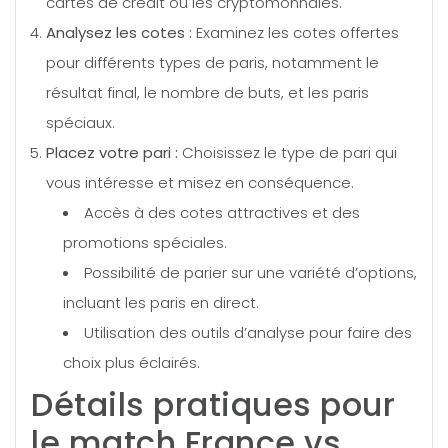
cartes de crédit ou les cryptomonnaies.
Analysez les cotes :
Examinez les cotes offertes
pour différents types de paris, notamment le
résultat final, le nombre de buts, et les paris
spéciaux.
Placez votre pari :
Choisissez le type de pari qui
vous intéresse et misez en conséquence.
Accès à des cotes attractives et des
promotions spéciales.
Possibilité de parier sur une variété d’options,
incluant les paris en direct.
Utilisation des outils d’analyse pour faire des
choix plus éclairés.
Détails pratiques pour
le match France vs