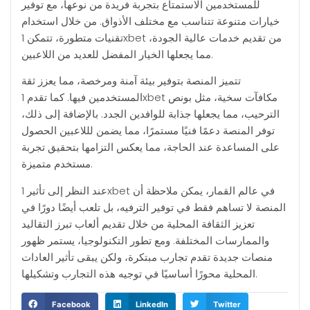
للمستخدمين الاستمتاع بتجربة فريدة من نوعها، مع توفير
خيارات متنوعة تتناسب مع مختلف الأذواق. من خلال استخدام
تقنيات متطورة، تتمكن 1xbet من تقديم خدمات عالية الجودة،
مما يجعلها الخيار المفضل للعديد من اللاعبين.
تتميز المنصة بتوفير بيئة آمنة ومرخصة، مما يعزز ثقة
المستخدمين فيها. كما تقدم 1xbet مكافآت سخية، مثل بونص
الترحيب، مما يجعلها جذابة للوافدين الجدد. بالإضافة إلى ذلك،
توفر المنصة دعمًا فنيًا مستمرًا، مما يضمن لللاعبين الحصول
على المساعدة عند الحاجة، مما يعكس التزامها بتحقيق تجربة
مستخدم متميزة.
عند النظر إلى تأثير 1xbet في عالم القمار، يمكن ملاحظة أن
المنصة لا تساهم فقط في توفير الترفيه، بل تلعب أيضًا دورًا في
تعزيز الثقافة المحلية من خلال تقديم ألعاب تبرز التقاليد
والممارسات المختلفة. ومع تطور التكنولوجيا، يستمر ظهور
منصات جديدة تقدم تجارب مبتكرة، ولكن يبقى تأثير العادات
المحلية محورًا أساسيًا في توجيه هذه التجارب وتشكيلها.
Facebook
LinkedIn
Twitter