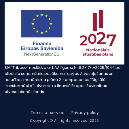
SIA “Tribaso” noslēdza ar LIAA līgumu Nr.9.2-17-L-2025/1044 par
atbalsta saņemšanu pasākuma Latvijas Atveseļošanas un
noturības mehānisma plāna 2. komponentes “Digitālā
transformācija” ietvaros, ko finansē Eiropas Savienības
atveseļošanās fonds.
Terms of service
Privacy policy
Copyright © All rights reserved. 2026