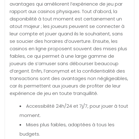
avantages qui améliorent l’expérience de jeu par
rapport aux casinos physiques. Tout d’abord, la
disponibilité à tout moment est certainement un
atout majeur ; les joueurs peuvent se connecter à
leur compte et jouer quand ils le souhaitent, sans
se soucier des horaires d’ouverture. Ensuite, les
casinos en ligne proposent souvent des mises plus
faibles, ce qui permet à une large gamme de
joueurs de s’amuser sans débourser beaucoup
d’argent. Enfin, l’anonymat et la confidentialité des
transactions sont des avantages non négligeables,
car ils permettent aux joueurs de profiter de leur
expérience de jeu en toute tranquillité.
Accessibilité 24h/24 et 7j/7, pour jouer à tout
moment.
Mises plus faibles, adaptées à tous les
budgets.