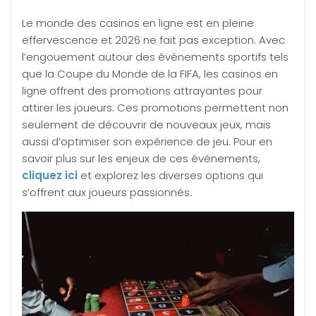
Le monde des casinos en ligne est en pleine
effervescence et 2026 ne fait pas exception. Avec
l’engouement autour des événements sportifs tels
que la Coupe du Monde de la FIFA, les casinos en
ligne offrent des promotions attrayantes pour
attirer les joueurs. Ces promotions permettent non
seulement de découvrir de nouveaux jeux, mais
aussi d’optimiser son expérience de jeu. Pour en
savoir plus sur les enjeux de ces événements,
cliquez ici
et explorez les diverses options qui
s’offrent aux joueurs passionnés.