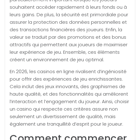
souhaitent accéder rapidement à leurs fonds ou à
leurs gains. De plus, la sécurité est primordiale pour
assurer la protection des données personnelles et
des transactions financières des joueurs. Enfin, la
valeur se traduit par des promotions et des bonus
attractifs qui permettent aux joueurs de maximiser
leur expérience de jeu. Ensemble, ces éléments
créent un environnement de jeu optimal.
En 2026, les casinos en ligne rivalisent d’ingéniosité
pour offrir des expériences de jeu enrichissantes.
Cela inclut des jeux innovants, des graphismes de
haute qualité, et des fonctionnalités qui améliorent
l’interaction et l’engagement du joueur. Ainsi, choisir
un casino qui respecte ces critères assure non
seulement un divertissement de qualité, mais
également une tranquillité d’esprit pour le joueur.
Comment commencer