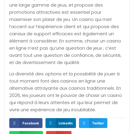
une large gamme de jeux, et propose des
promotions attractives est essentiel pour
maximiser son plaisir de jeu. Un casino qui met
l’accent sur l’expérience client et qui propose des
canaux de support efficaces est également un
élément à considérer. En somme, choisir un casino
en ligne n’est pas qu’une question de jeux ; c’est
avant tout une question de confiance, de sécurité,
et de divertissement de qualité.
La diversité des options et la possibilité de jouer à
tout moment font des casinos en ligne une
alternative attrayante aux casinos traditionnels. En
2026, les joueurs ont le pouvoir de choisir un casino
qui répond à leurs attentes et qui leur permet de
vivre une expérience de jeu inoubliable.
Facebook
LinkedIn
Twitter