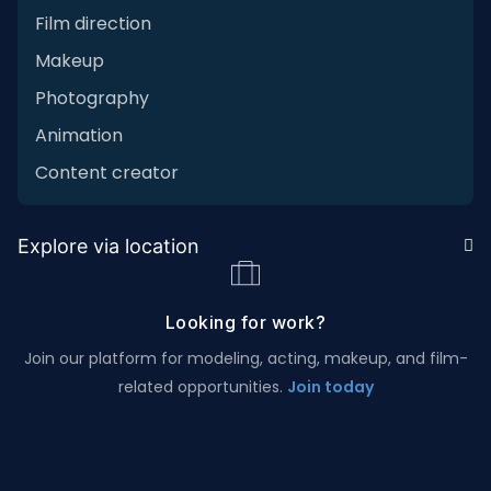
Film direction
Makeup
Photography
Animation
Content creator
Explore via location
Looking for work?
Join our platform for modeling, acting, makeup, and film-
related opportunities.
Join today