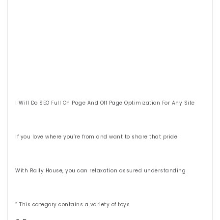
I Will Do SEO Full On Page And Off Page Optimization For Any Site
If you love where you’re from and want to share that pride
With Rally House, you can relaxation assured understanding
” This category contains a variety of toys