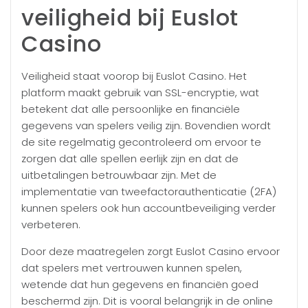
veiligheid bij Euslot
Casino
Veiligheid staat voorop bij Euslot Casino. Het
platform maakt gebruik van SSL-encryptie, wat
betekent dat alle persoonlijke en financiële
gegevens van spelers veilig zijn. Bovendien wordt
de site regelmatig gecontroleerd om ervoor te
zorgen dat alle spellen eerlijk zijn en dat de
uitbetalingen betrouwbaar zijn. Met de
implementatie van tweefactorauthenticatie (2FA)
kunnen spelers ook hun accountbeveiliging verder
verbeteren.
Door deze maatregelen zorgt Euslot Casino ervoor
dat spelers met vertrouwen kunnen spelen,
wetende dat hun gegevens en financiën goed
beschermd zijn. Dit is vooral belangrijk in de online