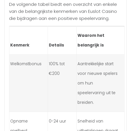
De volgende tabel biedt een overzicht van enkele
van de belangrijkste kenmerken van Euslot Casino
die bijdragen aan een positieve speelervaring.
Waarom het
Kenmerk
Details
belangrijk is
Welkomstbonus
100% tot
Aantrekkelijke start
€200
voor nieuwe spelers
om hun
speelervaring uit te
breiden.
Opname
0-24 uur
Snelheid van
snelheid
uitbetalingen draagt