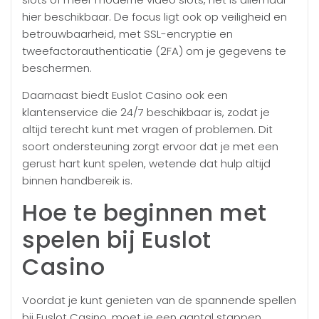
hier beschikbaar. De focus ligt ook op veiligheid en
betrouwbaarheid, met SSL-encryptie en
tweefactorauthenticatie (2FA) om je gegevens te
beschermen.
Daarnaast biedt Euslot Casino ook een
klantenservice die 24/7 beschikbaar is, zodat je
altijd terecht kunt met vragen of problemen. Dit
soort ondersteuning zorgt ervoor dat je met een
gerust hart kunt spelen, wetende dat hulp altijd
binnen handbereik is.
Hoe te beginnen met
spelen bij Euslot
Casino
Voordat je kunt genieten van de spannende spellen
bij Euslot Casino, moet je een aantal stappen