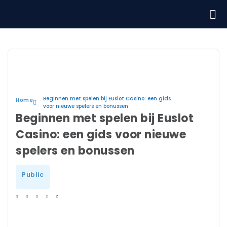
Beginnen met spelen bij Euslot Casino: een gids
Home
voor nieuwe spelers en bonussen
Beginnen met spelen bij Euslot
Casino: een gids voor nieuwe
spelers en bonussen
Public