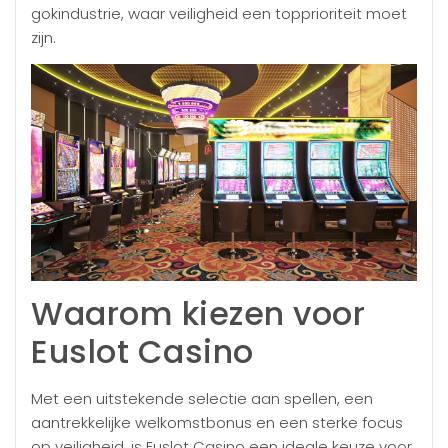
gokindustrie, waar veiligheid een topprioriteit moet
zijn.
Waarom kiezen voor
Euslot Casino
Met een uitstekende selectie aan spellen, een
aantrekkelijke welkomstbonus en een sterke focus
op veiligheid, is Euslot Casino een ideale keuze voor