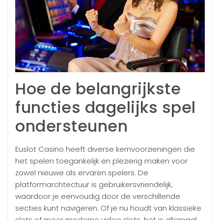
Hoe de belangrijkste
functies dagelijks spel
ondersteunen
Euslot Casino heeft diverse kernvoorzieningen die
het spelen toegankelijk en plezierig maken voor
zowel nieuwe als ervaren spelers. De
platformarchtectuur is gebruikersvriendelijk,
waardoor je eenvoudig door de verschillende
secties kunt navigeren. Of je nu houdt van klassieke
slots of meer moderne video slots, het is allemaal