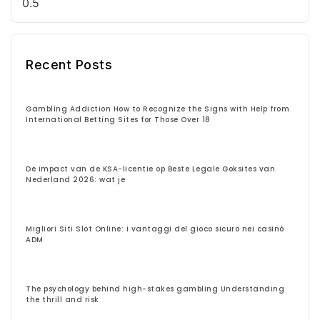
Recent Posts
Gambling Addiction How to Recognize the Signs with Help from
International Betting Sites for Those Over 18
De impact van de KSA-licentie op Beste Legale Goksites van
Nederland 2026: wat je
Migliori Siti Slot Online: i vantaggi del gioco sicuro nei casinò
ADM
The psychology behind high-stakes gambling Understanding
the thrill and risk