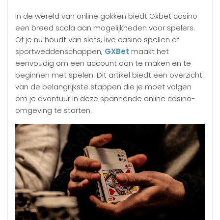
In de wereld van online gokken biedt Gxbet casino
een breed scala aan mogelijkheden voor spelers.
Of je nu houdt van slots, live casino spellen of
sportweddenschappen,
GXBet
maakt het
eenvoudig om een account aan te maken en te
beginnen met spelen. Dit artikel biedt een overzicht
van de belangrijkste stappen die je moet volgen
om je avontuur in deze spannende online casino-
omgeving te starten.