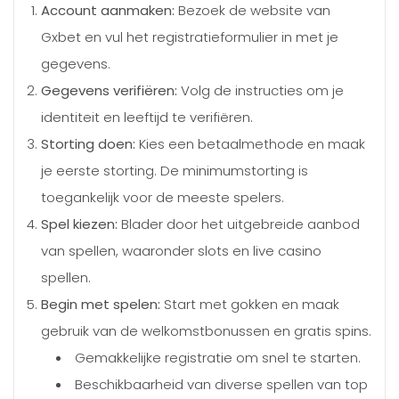
Account aanmaken:
Bezoek de website van
Gxbet en vul het registratieformulier in met je
gegevens.
Gegevens verifiëren:
Volg de instructies om je
identiteit en leeftijd te verifiëren.
Storting doen:
Kies een betaalmethode en maak
je eerste storting. De minimumstorting is
toegankelijk voor de meeste spelers.
Spel kiezen:
Blader door het uitgebreide aanbod
van spellen, waaronder slots en live casino
spellen.
Begin met spelen:
Start met gokken en maak
gebruik van de welkomstbonussen en gratis spins.
Gemakkelijke registratie om snel te starten.
Beschikbaarheid van diverse spellen van top