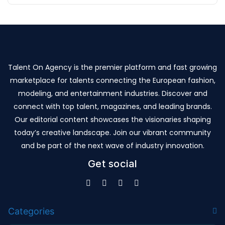
Talent On Agency is the premier platform and fast growing
marketplace for talents connecting the European fashion,
modeling, and entertainment industries. Discover and
connect with top talent, magazines, and leading brands.
Our editorial content showcases the visionaries shaping
today’s creative landscape. Join our vibrant community
and be part of the next wave of industry innovation.
Get social
Categories