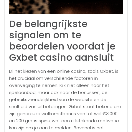
De belangrijkste
signalen om te
beoordelen voordat je
Gxbet casino aansluit
Bij het kiezen van een online casino, zoals Gxbet, is
het cruciaal om verschillende factoren in
overweging te nemen. Kijk niet alleen naar het
spelaanbod, maar ook naar de bonussen, de
gebruiksvriendelijkheid van de website en de
snelheid van uitbetalingen. Gxbet staat bekend om
zijn genereuze welkomstbonus van tot wel €3.000
en 200 gratis spins, wat een uitstekende motivatie
kan zijn om je aan te melden. Bovenal is het