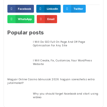
Facebook
LinkedIn
Twitter
WhatsApp
Email
Popular posts
I Will Do SEO Full On Page And Off Page
Optimization For Any Site
I Will Create, Fix, Customize, Your WordPress
Website
Magyar Online Casino bónuszok 2026: hogyan szerezhetsz extra
jutalmakat?
Why you should forget facebook and start using
wibleo