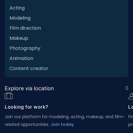
Acting
Modeling
Film direction
Makeup
Photography
Animation
Content creator
Explore via location
Looking for work?
Lo
Join our platform for modeling, acting, makeup, and film-
Fi
related opportunities.
Join today
pr