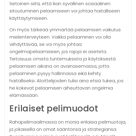
tietoinen siitä, että liian syvällinen sosiaalinen
sitoutuminen pelaamiseen voi johtaa haitalliseen
käyttäytymiseen.
On myös tärkeää ymmärtää pelaamisen vaikutus
mielenterveyteen. Vaikka pelaaminen voi olla
viihdyttävää, se voi myös johtaa
ongelmapelaamiseen, jos rajoja ei aseteta.
Tietoisuus omista tuntemuksista ja käytöksestä
pelaamisen aikana on avainasemassa, jotta
pelaaminen pysyy hallinnassa eikä kehity
haitalliseksi. Aloittelijoiden tulisi aina etsiä tukea, jos
he kokevat pelaamisen aiheuttavan ongelmia
elämässään.
Erilaiset pelimuodot
Rahapelimaailmassa on monia erilaisia pelimuotoja,
ja jokaisella on omat sääntönsä ja strategiansa.