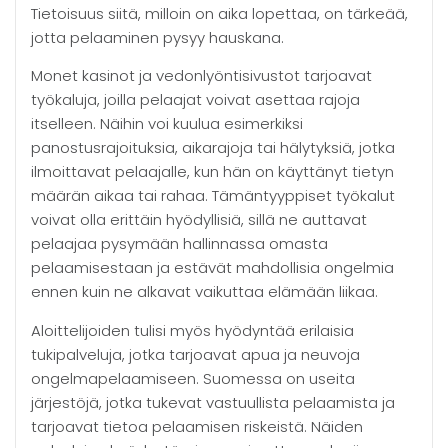
Tietoisuus siitä, milloin on aika lopettaa, on tärkeää,
jotta pelaaminen pysyy hauskana.
Monet kasinot ja vedonlyöntisivustot tarjoavat
työkaluja, joilla pelaajat voivat asettaa rajoja
itselleen. Näihin voi kuulua esimerkiksi
panostusrajoituksia, aikarajoja tai hälytyksiä, jotka
ilmoittavat pelaajalle, kun hän on käyttänyt tietyn
määrän aikaa tai rahaa. Tämäntyyppiset työkalut
voivat olla erittäin hyödyllisiä, sillä ne auttavat
pelaajaa pysymään hallinnassa omasta
pelaamisestaan ja estävät mahdollisia ongelmia
ennen kuin ne alkavat vaikuttaa elämään liikaa.
Aloittelijoiden tulisi myös hyödyntää erilaisia
tukipalveluja, jotka tarjoavat apua ja neuvoja
ongelmapelaamiseen. Suomessa on useita
järjestöjä, jotka tukevat vastuullista pelaamista ja
tarjoavat tietoa pelaamisen riskeistä. Näiden