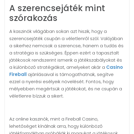
A szerencsejáték mint
szórakozás
A kaszinók világában sokan azt hiszik, hogy a
szerencsejáték csupán a véletlenről szól. Valójában
a sikerhez nemcsak a szerencse, hanem a tudás és
a stratégia is szükséges. Éppen ezért a tapasztalt
játékosok rendszerint ismerik a játékszabályokat és
a különböző stratégiákat, amelyeket akár a
Casino
Fireball
ajánlásaival is támogathatnak, segítve
ezzel a nyerési esélyeik növelését. Fontos, hogy
mélyebben megértsük a játékokat, és ne csupán a
véletlenre bízzuk a sikert.
Az online kaszinók, mint a Fireball Casino,
lehetőséget kínálnak arra, hogy különböző
játékformákban próbálják ki magukat a játékosok.