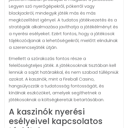
Legyen szó nyerőgépekről, pókerről vagy
blackjackról, mindegyik játék más és más
megközelítést igényel. A tudatos játékvezetés és a
stratégiák alkalmazása javíthatja a játékélményt és
a nyerési esélyeket. Ezért fontos, hogy a játékosok
tájékozódjanak a lehetőségeikről, mielőtt elindulnak
a szerencsejáték útján.
Emellett a szórakozás fontos része a
felelősségteljes játék. A játékosoknak tisztában kell
lenniük a saját határaikkal, és nem szabad túllépniük
azokat. A kaszinók, mint a Fireball Casino,
hangsúlyozzák a tudatosság fontosságát, és
kínálnak eszközöket, amelyek segíthetnek a
játékosoknak a költségkeretük betartásában.
A kaszinók nyerési
esélyeivel kapcsolatos