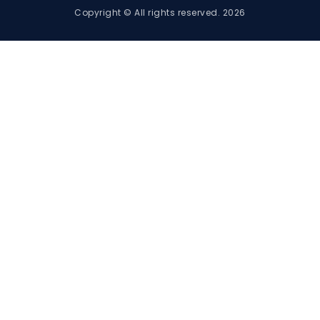
Copyright © All rights reserved. 2026