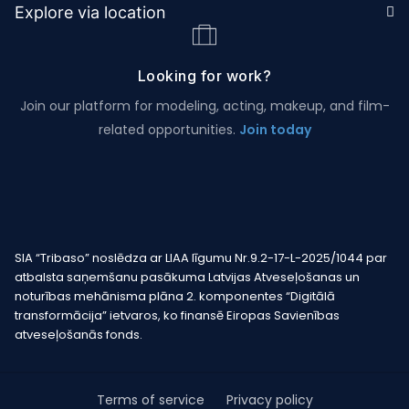
Explore via location
Looking for work?
Join our platform for modeling, acting, makeup, and film-
related opportunities.
Join today
SIA “Tribaso” noslēdza ar LIAA līgumu Nr.9.2-17-L-2025/1044 par
atbalsta saņemšanu pasākuma Latvijas Atveseļošanas un
noturības mehānisma plāna 2. komponentes “Digitālā
transformācija” ietvaros, ko finansē Eiropas Savienības
atveseļošanās fonds.
Terms of service
Privacy policy