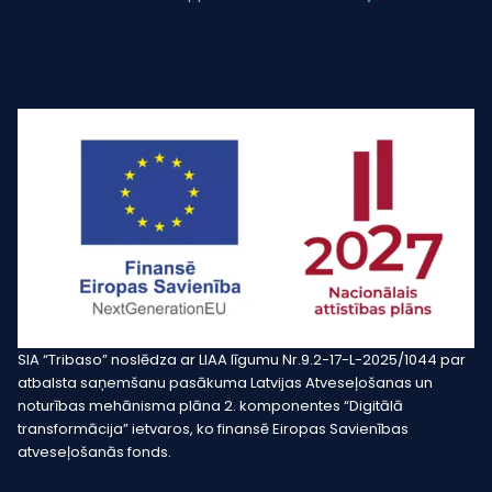
SIA “Tribaso” noslēdza ar LIAA līgumu Nr.9.2-17-L-2025/1044 par
atbalsta saņemšanu pasākuma Latvijas Atveseļošanas un
noturības mehānisma plāna 2. komponentes “Digitālā
transformācija” ietvaros, ko finansē Eiropas Savienības
atveseļošanās fonds.