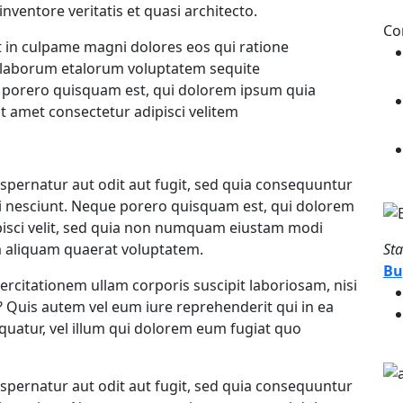
Hi
nventore veritatis et quasi architecto.
Co
t in culpame magni dolores eos qui ratione
st laborum etalorum voluptatem sequite
a porero quisquam est, qui dolorem ipsum quia
t amet consectetur adipisci velitem
pernatur aut odit aut fugit, sed quia consequuntur
i nesciunt. Neque porero quisquam est, qui dolorem
ipisci velit, sed quia non numquam eiustam modi
 aliquam quaerat voluptatem.
Sta
Bu
rcitationem ullam corporis suscipit laboriosam, nisi
Quis autem vel eum iure reprehenderit qui in ea
equatur, vel illum qui dolorem eum fugiat quo
Co
pernatur aut odit aut fugit, sed quia consequuntur