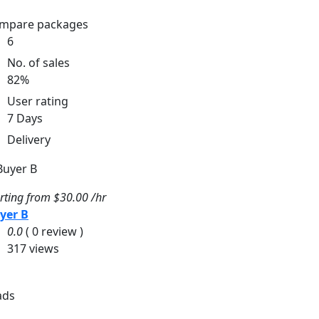
re me for a task
mpare packages
6
No. of sales
82%
User rating
7 Days
Delivery
rting from
$30.00 /hr
yer B
0.0
( 0 review )
317 views
ntact this talent