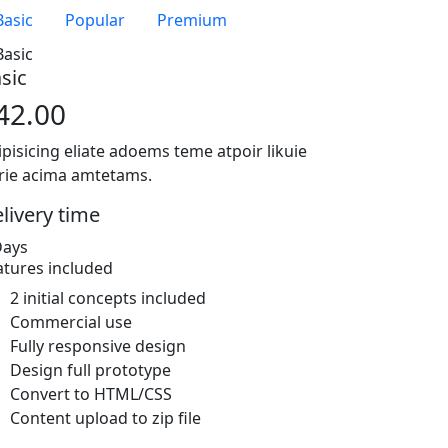
Basic
Popular
Premium
sic
42.00
ipisicing eliate adoems teme atpoir likuie
rie acima amtetams.
livery time
Days
atures included
2 initial concepts included
Commercial use
Fully responsive design
Design full prototype
Convert to HTML/CSS
Content upload to zip file