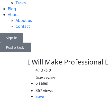
Tasks
Blog
About
About us
Contact
Sign in
Post a task
I Will Make Professional 
4.13
/5.0
User review
6 sales
367 views
Save