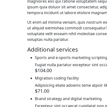
magniores eos qui ratione voluptatem sequ
ipsum quia doluor sit amet consectetur, ad
tempora incidunt ut labore etolore magnam
Ut enim ad minima veniam, quis nostrum exe
ut aliquid extmishea commodi consequatur? 
voluptate velit esseam nihil molestiae cons
voluptas nulla pariatur.
Additional services
Sports and e-sports marketing scriptin
Fugiat nulla pariatur excepteur sint oc
$104.00
Migration coding facility
Adipisicing eliate adoems teme atpoir l
$71.00
Brand strategy and digital marketing
Excepteur sint occaecat cupidatat non pr