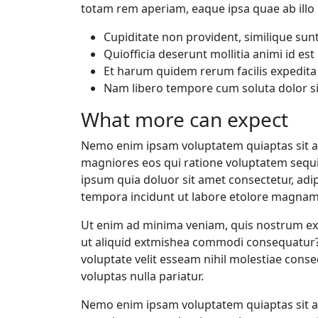
totam rem aperiam, eaque ipsa quae ab illo i
Cupiditate non provident, similique sun
Quiofficia deserunt mollitia animi id e
Et harum quidem rerum facilis expedit
Nam libero tempore cum soluta dolor si
What more can expect
Nemo enim ipsam voluptatem quiaptas sit as
magniores eos qui ratione voluptatem sequ
ipsum quia doluor sit amet consectetur, ad
tempora incidunt ut labore etolore magnam
Ut enim ad minima veniam, quis nostrum exe
ut aliquid extmishea commodi consequatur? 
voluptate velit esseam nihil molestiae cons
voluptas nulla pariatur.
Nemo enim ipsam voluptatem quiaptas sit as