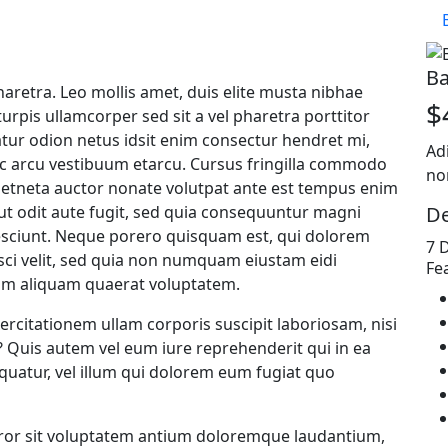
Ba
haretra. Leo mollis amet, duis elite musta nibhae
$
urpis ullamcorper sed sit a vel pharetra porttitor
atur odion netus idsit enim consectur hendret mi,
Ad
nc arcu vestibuum etarcu. Cursus fringilla commodo
no
tneta auctor nonate volutpat ante est tempus enim
De
ut odit aute fugit, sed quia consequuntur magni
esciunt. Neque porero quisquam est, qui dolorem
7 
isci velit, sed quia non numquam eiustam eidi
Fe
am aliquam quaerat voluptatem.
rcitationem ullam corporis suscipit laboriosam, nisi
Quis autem vel eum iure reprehenderit qui in ea
equatur, vel illum qui dolorem eum fugiat quo
error sit voluptatem antium doloremque laudantium,