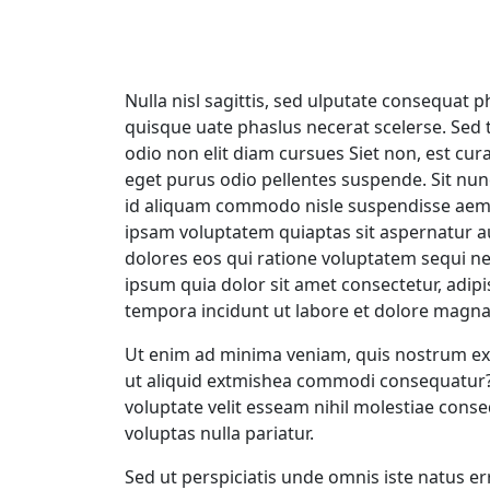
Nulla nisl sagittis, sed ulputate consequat p
quisque uate phaslus necerat scelerse. Sed t
odio non elit diam cursues Siet non, est cur
eget purus odio pellentes suspende. Sit nu
id aliquam commodo nisle suspendisse aeme
ipsam voluptatem quiaptas sit aspernatur a
dolores eos qui ratione voluptatem sequi n
ipsum quia dolor sit amet consectetur, adip
tempora incidunt ut labore et dolore magn
Ut enim ad minima veniam, quis nostrum exe
ut aliquid extmishea commodi consequatur? 
voluptate velit esseam nihil molestiae cons
voluptas nulla pariatur.
Sed ut perspiciatis unde omnis iste natus 