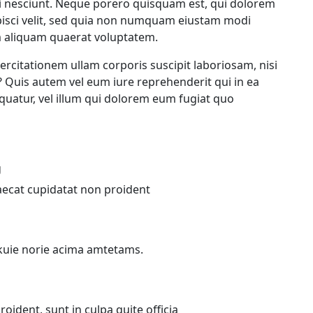
i nesciunt. Neque porero quisquam est, qui dolorem
ipisci velit, sed quia non numquam eiustam modi
 aliquam quaerat voluptatem.
rcitationem ullam corporis suscipit laboriosam, nisi
Quis autem vel eum iure reprehenderit qui in ea
equatur, vel illum qui dolorem eum fugiat quo
g
caecat cupidatat non proident
ikuie norie acima amtetams.
oident, sunt in culpa quite officia