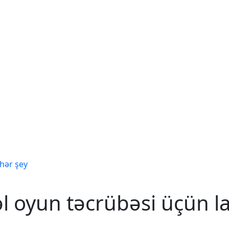
hər şey
 oyun təcrübəsi üçün la