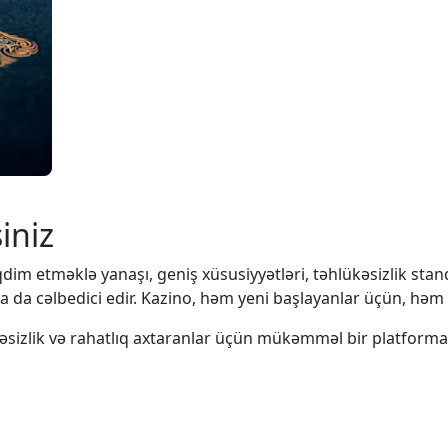
iniz
etməklə yanaşı, geniş xüsusiyyətləri, təhlükəsizlik standart
 cəlbedici edir. Kazino, həm yeni başlayanlar üçün, həm də
əsizlik və rahatlıq axtaranlar üçün mükəmməl bir platformad