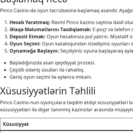
Pinco Casino-da oyun təcrübəsinə başlamaq asandır. Aşağıda
Hesab Yaratmaq:
Rəsmi Pinco kazino saytına daxil olu
Əlaqə Məlumatlarını Təsdiqləmək:
E-poçt və telefon 
Depozit Etmək:
Oyun hesabınıza pul yatırın. Müxtəlif ö
Oyun Seçimi:
Oyun kataloqundan istədiyiniz oyunları se
Oynamağa Başlayın:
Seçdiyiniz oyuna başlayaraq əylən
Başladığınızda asan qeydiyyat prosesi.
Çeşidli ödəniş üsulları ilə rahatlıq.
Geniş oyun seçimi ilə əyləncə imkanı.
Xüsusiyyətlərin Təhlili
Pinco Casino-nun oyunçulara təqdim etdiyi xüsusiyyətləri b
xüsusiyyətləri ilə digər tanınmış kazinolar arasında müqayis
Xüsusiyyət