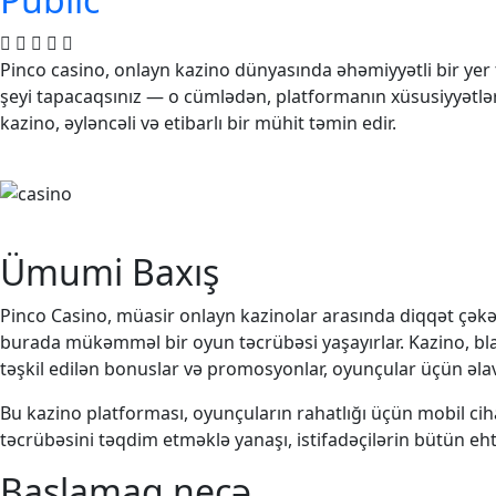
Pinco casino, onlayn kazino dünyasında əhəmiyyətli bir ye
şeyi tapacaqsınız — o cümlədən, platformanın xüsusiyyətlə
kazino, əyləncəli və etibarlı bir mühit təmin edir.
Ümumi Baxış
Pinco Casino, müasir onlayn kazinolar arasında diqqət çəkən 
burada mükəmməl bir oyun təcrübəsi yaşayırlar. Kazino, bla
təşkil edilən bonuslar və promosyonlar, oyunçular üçün əlavə s
Bu kazino platforması, oyunçuların rahatlığı üçün mobil cihaz
təcrübəsini təqdim etməklə yanaşı, istifadəçilərin bütün ehti
Başlamaq necə