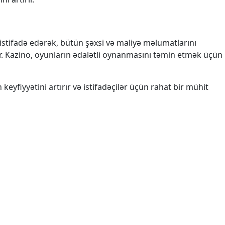
istifadə edərək, bütün şəxsi və maliyə məlumatlarını
ir. Kazino, oyunların ədalətli oynanmasını təmin etmək üçün
yfiyyətini artırır və istifadəçilər üçün rahat bir mühit