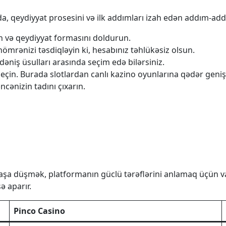
, qeydiyyat prosesini və ilk addımları izah edən addım-addı
n və qeydiyyat formasını doldurun.
nömrənizi təsdiqləyin ki, hesabınız təhlükəsiz olsun.
dəniş üsulları arasında seçim edə bilərsiniz.
çin. Burada slotlardan canlı kazino oyunlarına qədər geniş 
cənizin tadını çıxarın.
aşa düşmək, platformanın güclü tərəflərini anlamaq üçün va
ə aparır.
Pinco Casino