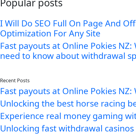
Popular posts
I Will Do SEO Full On Page And Of
Optimization For Any Site
Fast payouts at Online Pokies NZ:
need to know about withdrawal s
Recent Posts
Fast payouts at Online Pokies NZ
Unlocking the best horse racing bet
Experience real money gaming with
Unlocking fast withdrawal casinos