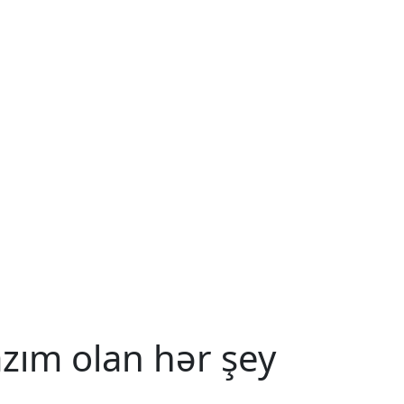
zım olan hər şey