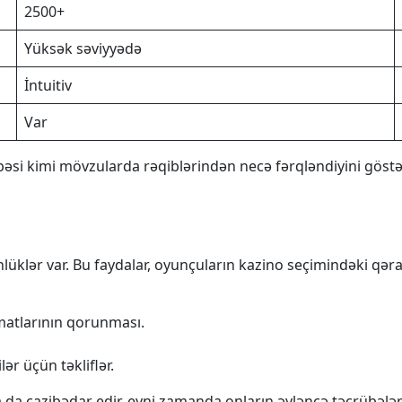
2500+
Yüksək səviyyədə
İntuitiv
Var
übəsi kimi mövzularda rəqiblərindən necə fərqləndiyini göst
lüklər var. Bu faydalar, oyunçuların kazino seçimindəki qərar
matlarının qorunması.
r üçün təkliflər.
a cazibədar edir, eyni zamanda onların əyləncə təcrübələrin