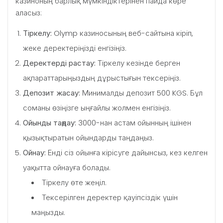
казиноның барлық мүмкіндіктерінен пайда көре
аласыз:
Тіркелу:
Olymp казиносының веб-сайтына кіріп,
жеке деректеріңізді енгізіңіз.
Деректерді растау:
Тіркелу кезінде берген
ақпараттарыңыздың дұрыстығын тексеріңіз.
Депозит жасау:
Минималды депозит 500 KGS. Бұл
соманы өзіңізге ыңғайлы жолмен енгізіңіз.
Ойынды таңдау:
3000-нан астам ойынның ішінен
қызықтыратын ойындарды таңдаңыз.
Ойнау:
Енді сіз ойынға кірісуге дайынсыз, кез келген
уақытта ойнауға болады.
Тіркелу өте жеңіл.
Тексерілген деректер қауіпсіздік үшін
маңызды.