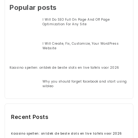
Popular posts
I Will Do SEO Full On Page And Off Page
Optimization For Any Site
I Will Create, Fix, Customize, Your WordPress
Website
Kaasino spellen: ontdek de beste slots en live tafels voor 2026
Why you should forget facebook and start using
wibleo
Recent Posts
Kaasino spellen: ontdek de beste slots en live tafels voor 2026