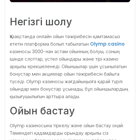
Негізгі шолу
Қазақстанда онлайн ойын тәжірибесін қамтамасыз
ететін платформа болып табылатын
Olymp casino
казиносы 3000-нан астам ойынның болуы, соның
ішінде слоттар, үстел ойындары және тірі казино
арқылы ерекшеленеді. Ойыншылар үшін ұсынылатын
бонустар мен акциялар ойын тәжірибесін байыта
түседі. Olymp казиносы жағдайыңызға қарай түрлі
ойындар мен бонустар ұсынады, бұл ойыншылардың
қызығушылығын арттыра алады.
Ойын бастау
Olymp казиносына тіркелу және ойын бастау оңай.
Төмендегі қадамдарды орындау арқылы сіз