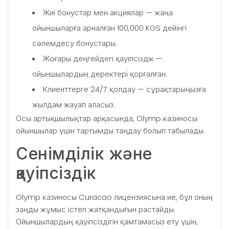
Жиі бонустар мен акциялар — жаңа
ойыншыларға арналған 100,000 KGS дейінгі
сәлемдесу бонустары.
Жоғары деңгейдегі қауіпсіздік —
ойыншылардың деректері қорғалған.
Клиенттерге 24/7 қолдау — сұрақтарыңызға
жылдам жауап аласыз.
Осы артықшылықтар арқасында, Olymp казиносы
ойыншылар үшін тартымды таңдау болып табылады.
Сенімділік және
қауіпсіздік
Olymp казиносы Curacao лицензиясына ие, бұл оның
заңды жұмыс істеп жатқандығын растайды.
Ойыншылардың қауіпсіздігін қамтамасыз ету үшін,