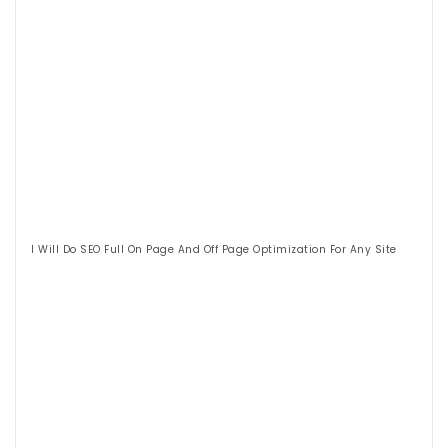
I Will Do SEO Full On Page And Off Page Optimization For Any Site