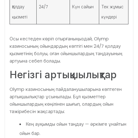
Қолдау
24/7
Күн сайын
Тек жұмыс
қызметі
күндері
Осы кестеден көріп отырғаныңыздай, Olymp
казиносының ойындардың көптігі мен 24/7 қолдау
қызметінің болуы, оған ойыншылардың таңдауының
артуына себеп болады.
Негізгі артықшылықтар
Olymp казиносының пайдаланушыларына көптеген
артықшылықтар ұсынылады. Бұл қызметтер
ойыншылардың көңілінен шығып, олардың ойын
тәжірибесін жақсартады:
Кең ауқымды ойын таңдау — әркімге ұнайтын
ойын бар.