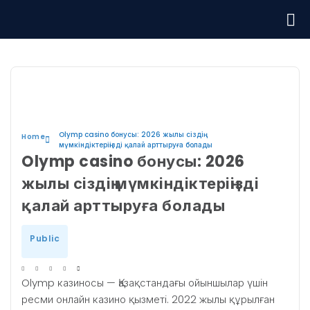
Olymp casino бонусы: 2026 жылы сіздің
Home
мүмкіндіктеріңізді қалай арттыруға болады
Olymp casino бонусы: 2026
жылы сіздің мүмкіндіктеріңізді
қалай арттыруға болады
Public
Olymp казиносы — Қазақстандағы ойыншылар үшін
ресми онлайн казино қызметі. 2022 жылы құрылған