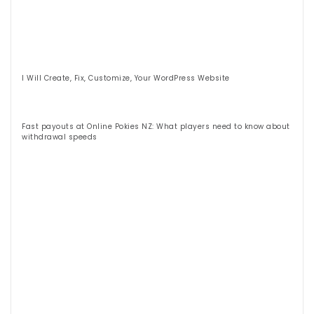
I Will Create, Fix, Customize, Your WordPress Website
Fast payouts at Online Pokies NZ: What players need to know about
withdrawal speeds