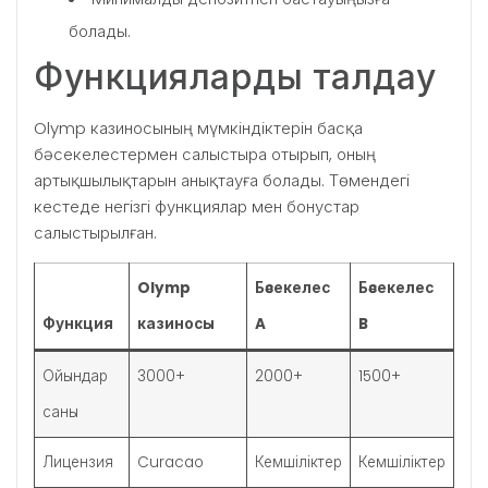
болады.
Функцияларды талдау
Olymp казиносының мүмкіндіктерін басқа
бәсекелестермен салыстыра отырып, оның
артықшылықтарын анықтауға болады. Төмендегі
кестеде негізгі функциялар мен бонустар
салыстырылған.
Olymp
Бәсекелес
Бәсекелес
Функция
казиносы
A
B
Ойындар
3000+
2000+
1500+
саны
Лицензия
Curacao
Кемшіліктер
Кемшіліктер