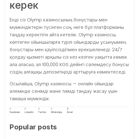
керек
Енді сіз Olymp казиносының бонустары мен
мүмкіндіктерін түсінген соң, неге бұл платформаны
таңдау керектігін айта кетелік. Olymp казиносы,
көптеген ойыншыларға түрлі ойындарды ұсынуымен,
бонустары мен қауіпсіздігімен ерекшеленеді. 24/7
қолдау қызметі арқылы сіз кез келген уақытта көмек
ала аласыз, ал 100,000 KGS дейінгі сәлемдесу бонусы
сіздің алғашқы депозитіңізді арттыруға көмектеседі.
Осылайша, Olymp казиносы — онлайн ойындар
әлемінде сенімді және тиімді таңдау жасау үшін
тамаша мүмкіндік.
Facebook
LinkedIn
Twitter
WhatsApp
Email
Popular posts