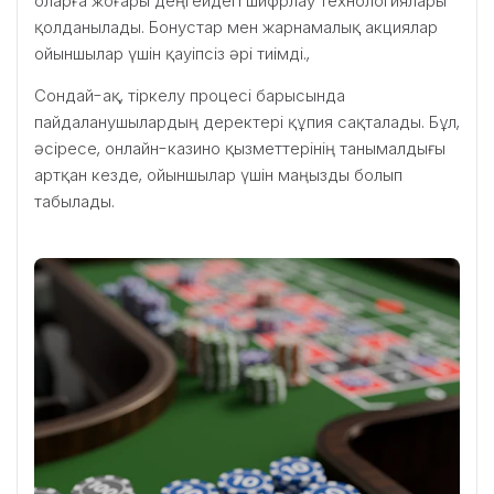
оларға жоғары деңгейдегі шифрлау технологиялары
қолданылады. Бонустар мен жарнамалық акциялар
ойыншылар үшін қауіпсіз әрі тиімді.,
Сондай-ақ, тіркелу процесі барысында
пайдаланушылардың деректері құпия сақталады. Бұл,
әсіресе, онлайн-казино қызметтерінің танымалдығы
артқан кезде, ойыншылар үшін маңызды болып
табылады.