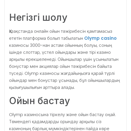
Негізгі шолу
Қазақстанда онлайн ойын тәжірибесін қамтамасыз
ететін платформа болып табылатын
Olymp casino
казиносы 3000-нан астам ойынның болуы, соның
ішінде слоттар, үстел ойындары және тірі казино
арқылы ерекшеленеді. Ойыншылар үшін ұсынылатын
бонустар мен акциялар ойын тәжірибесін байыта
түседі. Olymp казиносы жағдайыңызға қарай түрлі
ойындар мен бонустар ұсынады, бұл ойыншылардың
қызығушылығын арттыра алады.
Ойын бастау
Olymp казиносына тіркелу және ойын бастау оңай.
Төмендегі қадамдарды орындау арқылы сіз
казиноның барлық мүмкіндіктерінен пайда көре