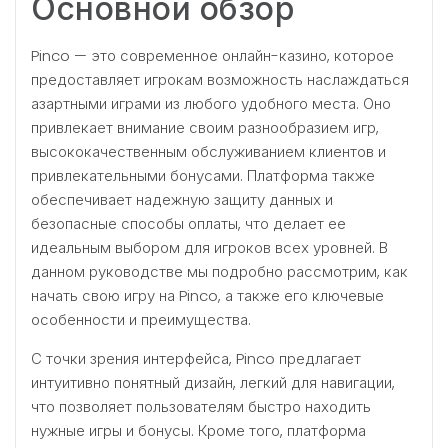
Основной обзор
Pinco — это современное онлайн-казино, которое
предоставляет игрокам возможность наслаждаться
азартными играми из любого удобного места. Оно
привлекает внимание своим разнообразием игр,
высококачественным обслуживанием клиентов и
привлекательными бонусами. Платформа также
обеспечивает надежную защиту данных и
безопасные способы оплаты, что делает ее
идеальным выбором для игроков всех уровней. В
данном руководстве мы подробно рассмотрим, как
начать свою игру на Pinco, а также его ключевые
особенности и преимущества.
С точки зрения интерфейса, Pinco предлагает
интуитивно понятный дизайн, легкий для навигации,
что позволяет пользователям быстро находить
нужные игры и бонусы. Кроме того, платформа