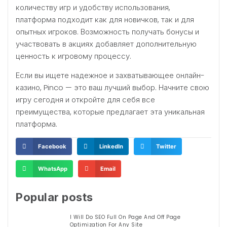
количеству игр и удобству использования,
платформа подходит как для новичков, так и для
опытных игроков. Возможность получать бонусы и
участвовать в акциях добавляет дополнительную
ценность к игровому процессу.
Если вы ищете надежное и захватывающее онлайн-
казино, Pinco — это ваш лучший выбор. Начните свою
игру сегодня и откройте для себя все
преимущества, которые предлагает эта уникальная
платформа.
Facebook
LinkedIn
Twitter
WhatsApp
Email
Popular posts
I Will Do SEO Full On Page And Off Page
Optimization For Any Site