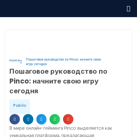
Пошаговое руководство по Pinco: начните свою
Home
игру сегодня
Пошаговое руководство по
Pinco: начните свою игру
сегодня
Public
В мире онлайн-гейминга Pinco выделяется как
уникальная платформа, предлагающая