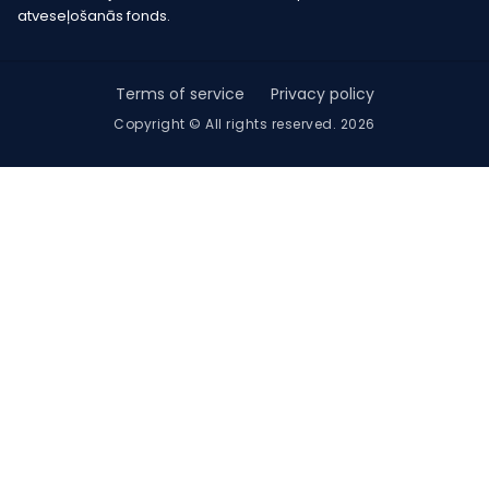
atveseļošanās fonds.
Terms of service
Privacy policy
Copyright © All rights reserved. 2026