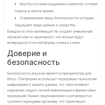
Круглосуточная поддержка клиентов, готовая
помочь в любое время.
Современные меры безопасности, которые
защищают ваши данные и средства.
Каждое из этих преимуществ создает уникальный
игровой опыт и гарантирует, что игроки будут
возвращаться на платформу снова и снова.
Доверие и
безопасность
Безопасность игроков является приоритетом для
Pinco. Платформа использует передовые технологии
шифрования и защиты данных, что обеспечивает
надежную защиту личной информации и финансовых
транзакций. Казино лицензировано и регулируется
соответствующими органами, что гарантирует