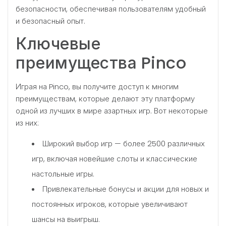
безопасности, обеспечивая пользователям удобный
и безопасный опыт.
Ключевые
преимущества Pinco
Играя на Pinco, вы получите доступ к многим
преимуществам, которые делают эту платформу
одной из лучших в мире азартных игр. Вот некоторые
из них:
Широкий выбор игр — более 2500 различных
игр, включая новейшие слоты и классические
настольные игры.
Привлекательные бонусы и акции для новых и
постоянных игроков, которые увеличивают
шансы на выигрыш.