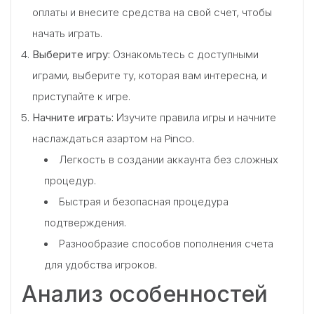
оплаты и внесите средства на свой счет, чтобы
начать играть.
Выберите игру:
Ознакомьтесь с доступными
играми, выберите ту, которая вам интересна, и
приступайте к игре.
Начните играть:
Изучите правила игры и начните
наслаждаться азартом на Pinco.
Легкость в создании аккаунта без сложных
процедур.
Быстрая и безопасная процедура
подтверждения.
Разнообразие способов пополнения счета
для удобства игроков.
Анализ особенностей