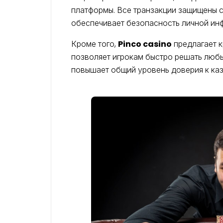
платформы. Все транзакции защищены 
обеспечивает безопасность личной ин
Кроме того,
Pinco casino
предлагает к
позволяет игрокам быстро решать любы
повышает общий уровень доверия к каз