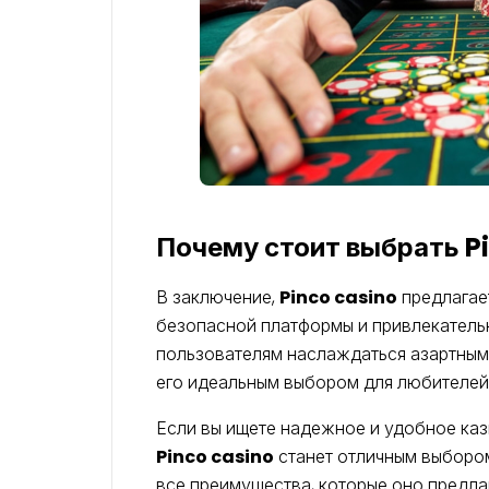
Почему стоит выбрать P
В заключение,
Pinco casino
предлагает
безопасной платформы и привлекатель
пользователям наслаждаться азартными
его идеальным выбором для любителей 
Если вы ищете надежное и удобное ка
Pinco casino
станет отличным выбором
все преимущества, которые оно предла