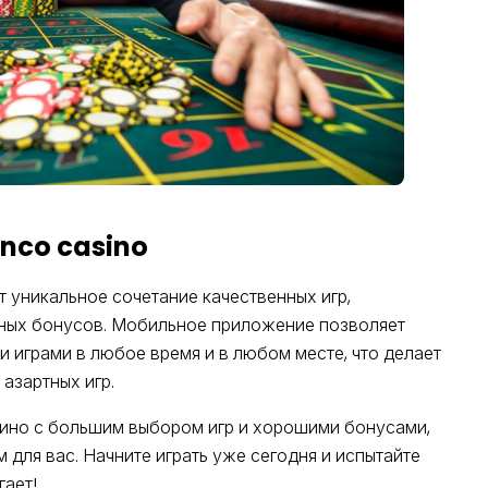
inco casino
 уникальное сочетание качественных игр,
ных бонусов. Мобильное приложение позволяет
 играми в любое время и в любом месте, что делает
азартных игр.
зино с большим выбором игр и хорошими бонусами,
 для вас. Начните играть уже сегодня и испытайте
гает!