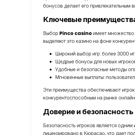
бонусов делает его привлекательным в
Ключевые преимущества
Выбор
Pinco casino
имеет множество 
выделяют это казино на фоне конкурен
Широкий выбор игр: более 3000 иг
Щедрые бонусы для новых игроков
Удобные и безопасные методы опла
Мгновенные выплаты: пользователи
Эти преимущества обеспечивают игрок
конкурентоспособным на рынке онлайн
Доверие и безопасность
Безопасность игроков является одним
лицензировано в Кюрасао, что дает по