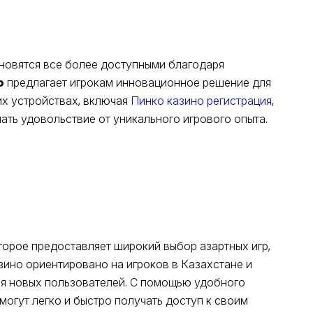
новятся все более доступными благодаря
o
предлагает игрокам инновационное решение для
их устройствах, включая
Пинко казино регистрация
,
чать удовольствие от уникального игрового опыта.
торое предоставляет широкий выбор азартных игр,
зино ориентировано на игроков в Казахстане и
ля новых пользователей. С помощью удобного
огут легко и быстро получать доступ к своим