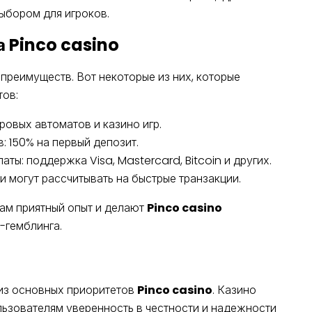
ыбором для игроков.
 Pinco casino
преимуществ. Вот некоторые из них, которые
тов:
ровых автоматов и казино игр.
: 150% на первый депозит.
ты: поддержка Visa, Mastercard, Bitcoin и других.
 могут рассчитывать на быстрые транзакции.
ам приятный опыт и делают
Pinco casino
-гемблинга.
 из основных приоритетов
Pinco casino
. Казино
льзователям уверенность в честности и надежности